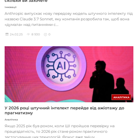
скільки ви захочете
Інновації
Anthropic випускає нову передову модель штучного інтелекту під
назвою Claude 3.7 Sonnet, яку компанія розробила так, щоб вона
«думала» над питаннями с...
24.02.25
8 930
0
АНАЛІТИКА
У 2026 році штучний інтелект перейде від ажіотажу до
прагматизму
Аналітика
Якщо 2025 рік був роком, коли ШІ пройшов перевірку на
працездатність, то 2026 рік стане роком практичного
застосування цих технологій. Фокус вже зміщу...