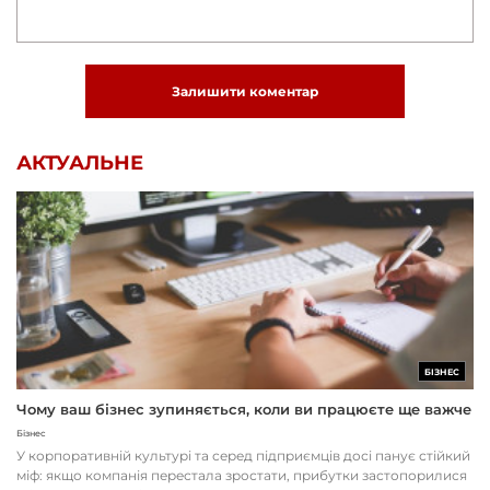
Залишити коментар
АКТУАЛЬНЕ
БІЗНЕС
Чому ваш бізнес зупиняється, коли ви працюєте ще важче
Бізнес
У корпоративній культурі та серед підприємців досі панує стійкий
міф: якщо компанія перестала зростати, прибутки застопорилися