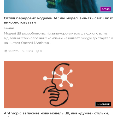
ОГЛЯД
Огляд передових моделей AI : які моделі змінять світ і як їх
використовувати
Інновації
Моделі ШІ розробляються із запаморочливою швидкістю всіма,
від великих технологічних компаній на кшталт Google до стартапів
на кшталт OpenAI і Anthrop...
18.02.25
9 333
0
ІННОВАЦІЇ
Anthropic запускає нову модель ШІ, яка «думає» стільки,