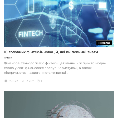
ІННОВАЦІЇ
10 головних фінтех-інновацій, які ви повинні знати
Fintech
Фінансові технології або фінтех - це більше, ніж просто модне
слово у світі фінансових послуг. Користувачі, а також
підприємства наздоганяють тенденці...
12.10.23
13 267
1