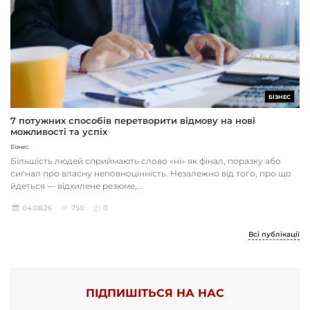
БІЗНЕС
7 потужних способів перетворити відмову на нові
можливості та успіх
Бізнес
Більшість людей сприймають слово «ні» як фінал, поразку або
сигнал про власну неповноцінність. Незалежно від того, про що
йдеться — відхилене резюме,...
04.08.26
750
0
Всі публікації
ПІДПИШІТЬСЯ НА НАС