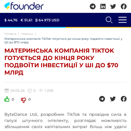
$ 44,76
€ 51,61
₿
64 973 USD
Головна
Новини
Материнська компанія TikTok готується до кінця року подвоїти інвестиції у
ШІ до $70 млрд
МАТЕРИНСЬКА КОМПАНІЯ TIKTOK
ГОТУЄТЬСЯ ДО КІНЦЯ РОКУ
ПОДВОЇТИ ІНВЕСТИЦІЇ У ШІ ДО $70
МЛРД
29.05.26
0
1 209
0
0
ByteDance Ltd., розробник TikTok та провідна сила в
галузі штучного інтелекту, розглядає можливість
збільшення своїх капітальних витрат більш ніж удвічі