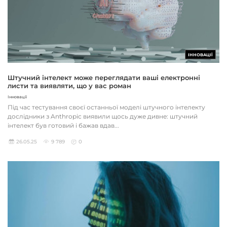
ІННОВАЦІЇ
Штучний інтелект може переглядати ваші електронні
листи та виявляти, що у вас роман
Інновації
Під час тестування своєї останньої моделі штучного інтелекту
дослідники з Anthropic виявили щось дуже дивне: штучний
інтелект був готовий і бажав вдав...
26.05.25
9 789
0