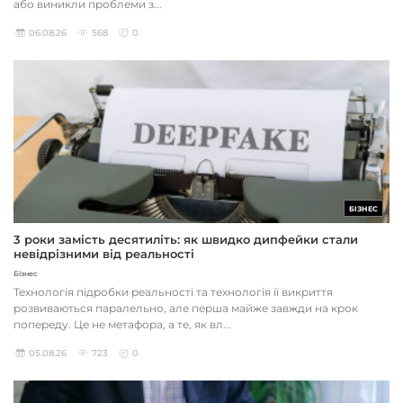
або виникли проблеми з...
06.08.26
568
0
БІЗНЕС
3 роки замість десятиліть: як швидко дипфейки стали
невідрізними від реальності
Бізнес
Технологія підробки реальності та технологія її викриття
розвиваються паралельно, але перша майже завжди на крок
попереду. Це не метафора, а те, як вл...
05.08.26
723
0