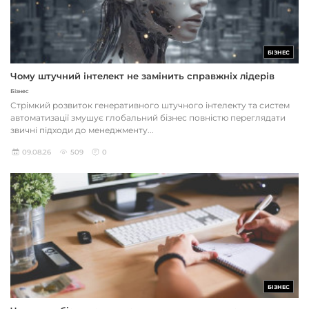
БІЗНЕС
Чому штучний інтелект не замінить справжніх лідерів
Бізнес
Стрімкий розвиток генеративного штучного інтелекту та систем
автоматизації змушує глобальний бізнес повністю переглядати
звичні підходи до менеджменту...
09.08.26
509
0
БІЗНЕС