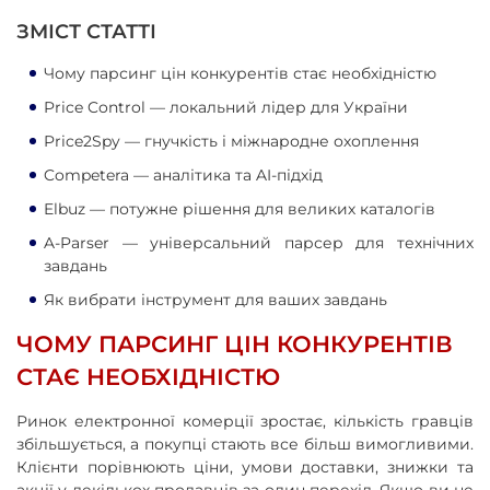
ЗМІСТ СТАТТІ
Чому парсинг цін конкурентів стає необхідністю
Price Control — локальний лідер для України
Price2Spy — гнучкість і міжнародне охоплення
Competera — аналітика та AI-підхід
Elbuz — потужне рішення для великих каталогів
A-Parser — універсальний парсер для технічних
завдань
Як вибрати інструмент для ваших завдань
ЧОМУ ПАРСИНГ ЦІН КОНКУРЕНТІВ
СТАЄ НЕОБХІДНІСТЮ
Ринок електронної комерції зростає, кількість гравців
збільшується, а покупці стають все більш вимогливими.
Клієнти порівнюють ціни, умови доставки, знижки та
акції у декількох продавців за один перехід. Якщо ви не