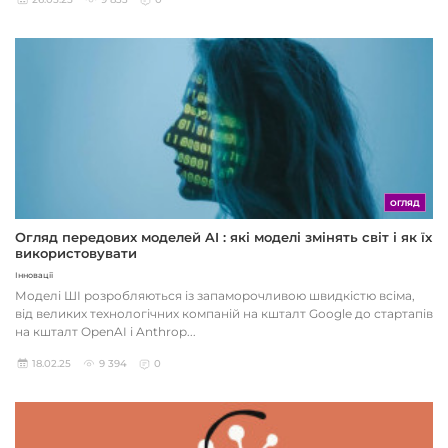
ОГЛЯД
Огляд передових моделей AI : які моделі змінять світ і як їх
використовувати
Інновації
Моделі ШІ розробляються із запаморочливою швидкістю всіма,
від великих технологічних компаній на кшталт Google до стартапів
на кшталт OpenAI і Anthrop...
18.02.25
9 394
0