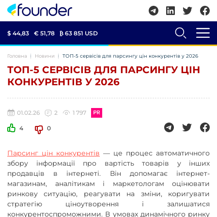
$ 44,83
€ 51,78
₿
63 851 USD
Головна
Новини
ТОП-5 сервісів для парсингу цін конкурентів у 2026
ТОП-5 СЕРВІСІВ ДЛЯ ПАРСИНГУ ЦІН
КОНКУРЕНТІВ У 2026
01.02.26
2
1 797
4
0
Парсинг цін конкурентів
— це процес автоматичного
збору інформації про вартість товарів у інших
продавців в інтернеті. Він допомагає інтернет-
магазинам, аналітикам і маркетологам оцінювати
ринкову ситуацію, реагувати на зміни, коригувати
стратегію ціноутворення і залишатися
конкурентоспроможними. В умовах динамічного ринку