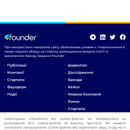
При використанні матеріалів сайту обов'язковою умовою є гіперпосилання в
межах першого абзацу на сторінку розташування вихідної статті із
зазначенням бренду видання Founder
Публікації
Диджитал
Компанії
Дослідження
Стартапи
Бренди
Фаундери
Кейси
Події
Новини Компаній
Ринок
Стартапи
Натиснувши «Прийняти всі cookie-файли» ви погоджуєтесь на
Про Компанію
розміщення всіх cookie-файлів на вашому пристрої. Ви можете
Реклама
змінювати налаштування cookie-файлів або відкликати вашу згоду на їх