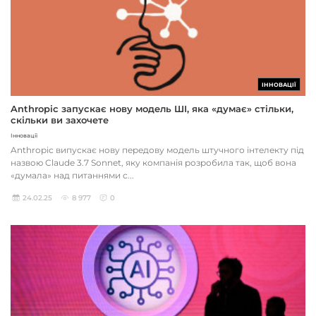
ІННОВАЦІЇ
Anthropic запускає нову модель ШІ, яка «думає» стільки,
скільки ви захочете
Інновації
Anthropic випускає нову передову модель штучного інтелекту під
назвою Claude 3.7 Sonnet, яку компанія розробила так, щоб вона
«думала» над питаннями с...
24.02.25
8 977
0