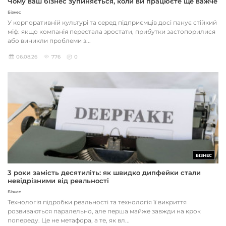
Чому ваш бізнес зупиняється, коли ви працюєте ще важче
Бізнес
У корпоративній культурі та серед підприємців досі панує стійкий
міф: якщо компанія перестала зростати, прибутки застопорилися
або виникли проблеми з...
06.08.26
776
0
БІЗНЕС
3 роки замість десятиліть: як швидко дипфейки стали
невідрізними від реальності
Бізнес
Технологія підробки реальності та технологія її викриття
розвиваються паралельно, але перша майже завжди на крок
попереду. Це не метафора, а те, як вл...