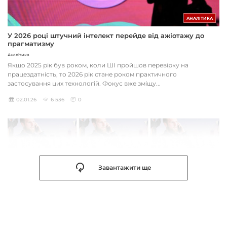
АНАЛІТИКА
У 2026 році штучний інтелект перейде від ажіотажу до
прагматизму
Аналітика
Якщо 2025 рік був роком, коли ШІ пройшов перевірку на
працездатність, то 2026 рік стане роком практичного
застосування цих технологій. Фокус вже зміщу...
02.01.26
6 536
0
Завантажити ще