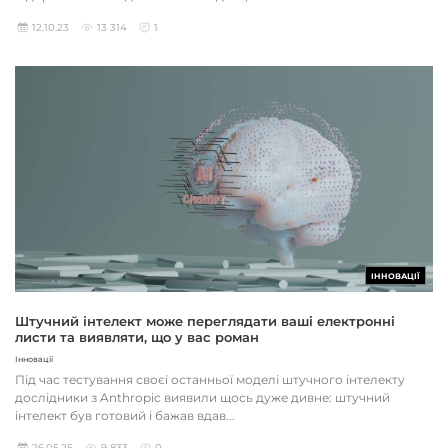
12.10.23
13 314
1
ІННОВАЦІЇ
Штучний інтелект може переглядати ваші електронні
листи та виявляти, що у вас роман
Інновації
Під час тестування своєї останньої моделі штучного інтелекту
дослідники з Anthropic виявили щось дуже дивне: штучний
інтелект був готовий і бажав вдав...
26.05.25
9 833
0