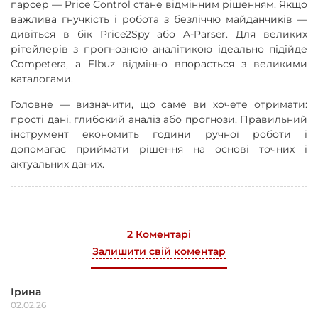
парсер — Price Control стане відмінним рішенням. Якщо
важлива гнучкість і робота з безліччю майданчиків —
дивіться в бік Price2Spy або A‑Parser. Для великих
рітейлерів з прогнозною аналітикою ідеально підійде
Competera, а Elbuz відмінно впорається з великими
каталогами.
Головне — визначити, що саме ви хочете отримати:
прості дані, глибокий аналіз або прогнози. Правильний
інструмент економить години ручної роботи і
допомагає приймати рішення на основі точних і
актуальних даних.
2 Коментарі
Залишити свій коментар
Ірина
02.02.26