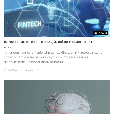
ІННОВАЦІЇ
10 головних фінтех-інновацій, які ви повинні знати
Fintech
Фінансові технології або фінтех - це більше, ніж просто модне
слово у світі фінансових послуг. Користувачі, а також
підприємства наздоганяють тенденці...
12.10.23
13 206
1