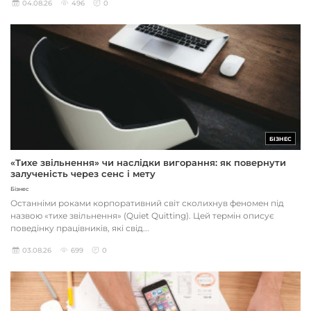
04.08.26
496
0
БІЗНЕС
«Тихе звільнення» чи наслідки вигорання: як повернути
залученість через сенс і мету
Бізнес
Останніми роками корпоративний світ сколихнув феномен під
назвою «тихе звільнення» (Quiet Quitting). Цей термін описує
поведінку працівників, які свід...
03.08.26
699
0