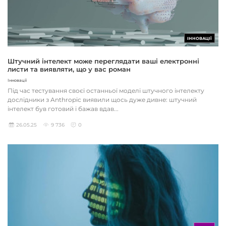
ІННОВАЦІЇ
Штучний інтелект може переглядати ваші електронні
листи та виявляти, що у вас роман
Інновації
Під час тестування своєї останньої моделі штучного інтелекту
дослідники з Anthropic виявили щось дуже дивне: штучний
інтелект був готовий і бажав вдав...
26.05.25
9 736
0