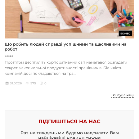
БІЗНЕС
Що робить людей справді успішними та щасливими на
роботі
Бізнес
Протягом десятиліть корпоративний світ намагався розгадати
секрет максимальної продуктивності працівників. Більшість
компаній досі покладаються на тра...
31.07.26
975
0
Всі публікації
ПІДПИШІТЬСЯ НА НАС
Раз на тиждень ми будемо надсилати Вам
найцікавіші новини тижня