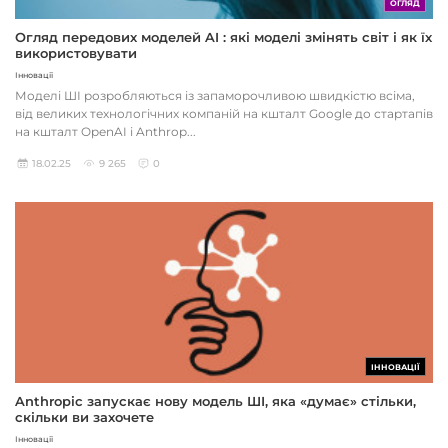
ОГЛЯД
Огляд передових моделей AI : які моделі змінять світ і як їх
використовувати
Інновації
Моделі ШІ розробляються із запаморочливою швидкістю всіма,
від великих технологічних компаній на кшталт Google до стартапів
на кшталт OpenAI і Anthrop...
18.02.25
9 265
0
ІННОВАЦІЇ
Anthropic запускає нову модель ШІ, яка «думає» стільки,
скільки ви захочете
Інновації