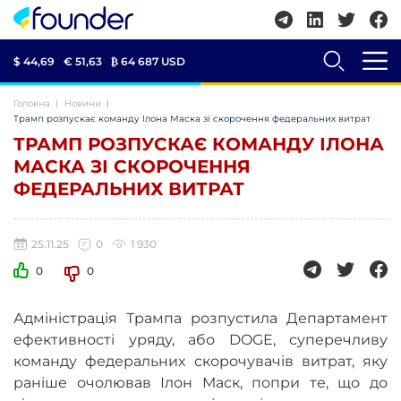
$ 44,69
€ 51,63
₿
64 687 USD
Головна
Новини
Трамп розпускає команду Ілона Маска зі скорочення федеральних витрат
ТРАМП РОЗПУСКАЄ КОМАНДУ ІЛОНА
МАСКА ЗІ СКОРОЧЕННЯ
ФЕДЕРАЛЬНИХ ВИТРАТ
25.11.25
0
1 930
0
0
Адміністрація Трампа розпустила Департамент
ефективності уряду, або DOGE, суперечливу
команду федеральних скорочувачів витрат, яку
раніше очолював Ілон Маск, попри те, що до