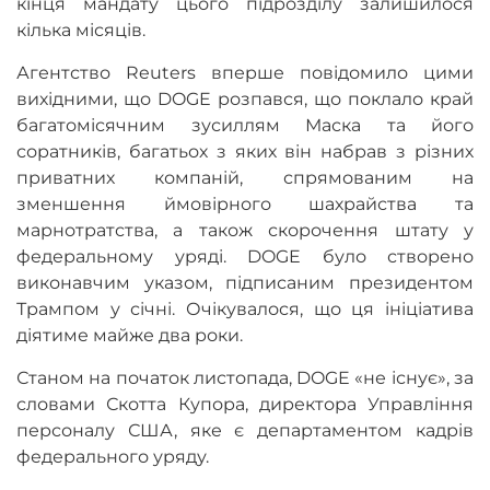
кінця мандату цього підрозділу залишилося
кілька місяців.
Агентство Reuters вперше повідомило цими
вихідними, що DOGE розпався, що поклало край
багатомісячним зусиллям Маска та його
соратників, багатьох з яких він набрав з різних
приватних компаній, спрямованим на
зменшення ймовірного шахрайства та
марнотратства, а також скорочення штату у
федеральному уряді. DOGE було створено
виконавчим указом, підписаним президентом
Трампом у січні. Очікувалося, що ця ініціатива
діятиме майже два роки.
Станом на початок листопада, DOGE «не існує», за
словами Скотта Купора, директора Управління
персоналу США, яке є департаментом кадрів
федерального уряду.