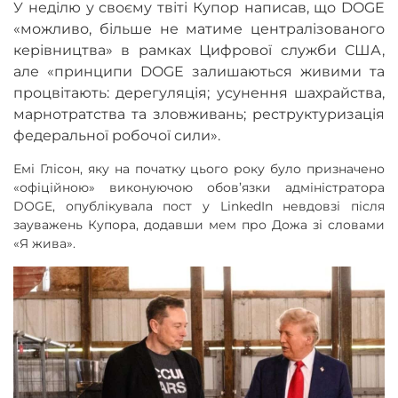
У неділю у своєму твіті Купор написав, що DOGE
«можливо, більше не матиме централізованого
керівництва» в рамках Цифрової служби США,
але «принципи DOGE залишаються живими та
процвітають: дерегуляція; усунення шахрайства,
марнотратства та зловживань; реструктуризація
федеральної робочої сили».
Емі Глісон, яку на початку цього року було призначено
«офіційною» виконуючою обов’язки адміністратора
DOGE, опублікувала пост у LinkedIn невдовзі після
зауважень Купора, додавши мем про Дожа зі словами
«Я жива».