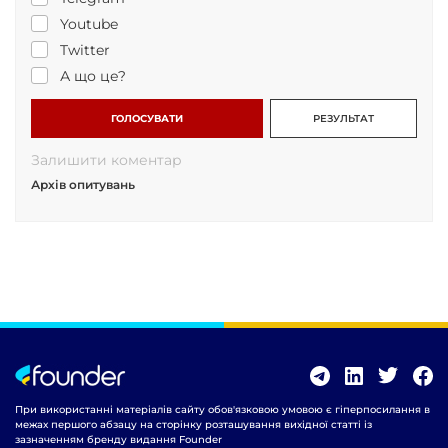
Youtube
Twitter
А що це?
ГОЛОСУВАТИ
РЕЗУЛЬТАТ
Залишити коментар
Архів опитувань
При використанні матеріалів сайту обов'язковою умовою є гіперпосилання в
межах першого абзацу на сторінку розташування вихідної статті із
зазначенням бренду видання Founder