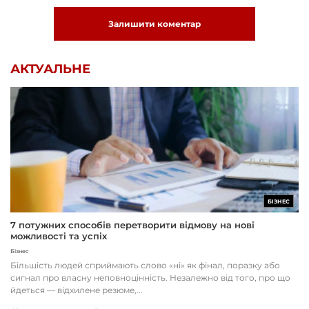
Залишити коментар
АКТУАЛЬНЕ
БІЗНЕС
7 потужних способів перетворити відмову на нові
можливості та успіх
Бізнес
Більшість людей сприймають слово «ні» як фінал, поразку або
сигнал про власну неповноцінність. Незалежно від того, про що
йдеться — відхилене резюме,...