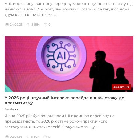
Anthropic випускає нову передову модель штучного інтелекту під
назвою Claude 3.7 Sonnet, яку компанія розробила так, щоб вона
«думала» над питаннями с...
24.02.25
8 884
0
АНАЛІТИКА
У 2026 році штучний інтелект перейде від ажіотажу до
прагматизму
Аналітика
Якщо 2025 рік був роком, коли ШІ пройшов перевірку на
працездатність, то 2026 рік стане роком практичного
застосування цих технологій. Фокус вже зміщу...
02.01.26
6 504
0