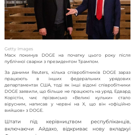
Getty Images
Маск покинув DOGE на початку цього року після
публічної сварки з президентом Трампом.
За даними Reuters, кілька співробітників DOGE зараз
працюють в інших федеральних урядових
департаментах США, тоді як інші відомі співробітники
DOGE заявили, що більше не працюють на уряд. Едвард
Корістін, чиє прізвисько «Великі кульки» стало
вірусним, написав у червні на X, що він «офіційно
вийшов» з DOGE.
Штати під керівництвом республіканців,
включаючи Айдахо, відкриває нову вкладкуі