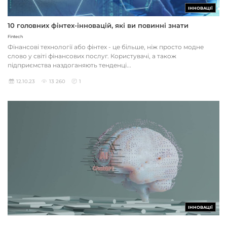
ІННОВАЦІЇ
10 головних фінтех-інновацій, які ви повинні знати
Fintech
Фінансові технології або фінтех - це більше, ніж просто модне
слово у світі фінансових послуг. Користувачі, а також
підприємства наздоганяють тенденці...
12.10.23
13 260
1
ІННОВАЦІЇ