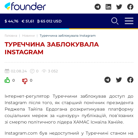
$ 44,76
€ 51,61
₿
65 012 USD
Головна
Новини
Туреччина заблокувала Instagram
ТУРЕЧЧИНА ЗАБЛОКУВАЛА
INSTAGRAM
02.08.24
0
3 052
0
0
Інтернет-регулятор Туреччини заблокував доступ до
Instagram після того, як старший помічник президента
Реджепа Тайіпа Ердогана розкритикував платформу
соціальних мереж за «цензуру» публікацій, пов’язаних
зі смертю політичного лідера ХАМАС Ісмаїла Ханійе.
Instagram.com був недоступний у Туреччині станом на