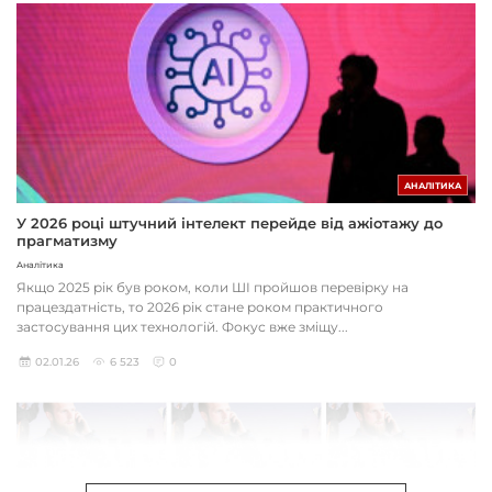
АНАЛІТИКА
У 2026 році штучний інтелект перейде від ажіотажу до
прагматизму
Аналітика
Якщо 2025 рік був роком, коли ШІ пройшов перевірку на
працездатність, то 2026 рік стане роком практичного
застосування цих технологій. Фокус вже зміщу...
02.01.26
6 523
0