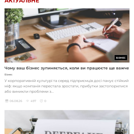
АКТУАЛЬНЕ
БІЗНЕС
Чому ваш бізнес зупиняється, коли ви працюєте ще важче
Бізнес
У корпоративній культурі та серед підприємців досі панує стійкий
міф: якщо компанія перестала зростати, прибутки застопорилися
або виникли проблеми з...
06.08.26
497
0