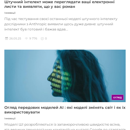
Штучний інтелект може переглядати ваші електронні
листи та виявляти, що у вас роман
Інновації
Під час тестування своєї останньої моделі штучного інтелекту
дослідники з Anthropic виявили щось дуже дивне: штучний
інтелект був готовий і бажав вдав...
26.05.25
9 776
0
ОГЛЯД
Огляд передових моделей AI : які моделі змінять світ і як їх
використовувати
Інновації
Моделі ШІ розробляються із запаморочливою швидкістю всіма,
від великих технологічних компаній на кшталт Google до стартапів