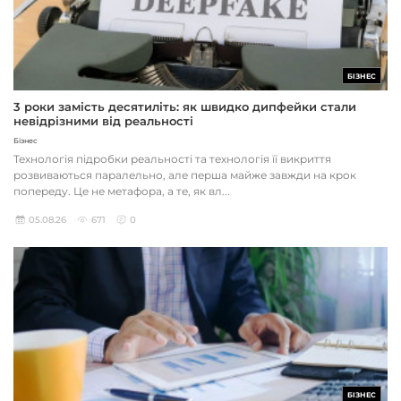
БІЗНЕС
3 роки замість десятиліть: як швидко дипфейки стали
невідрізними від реальності
Бізнес
Технологія підробки реальності та технологія її викриття
розвиваються паралельно, але перша майже завжди на крок
попереду. Це не метафора, а те, як вл...
05.08.26
671
0
БІЗНЕС