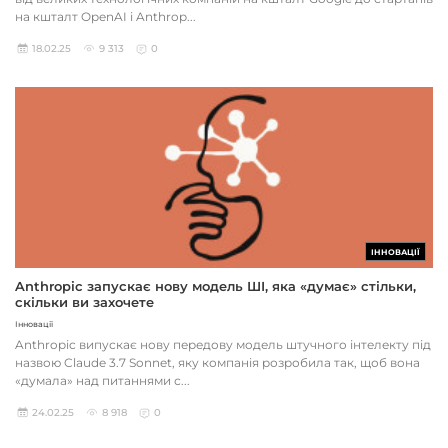
на кшталт OpenAI і Anthrop...
18.02.25
9 313
0
ІННОВАЦІЇ
Anthropic запускає нову модель ШІ, яка «думає» стільки,
скільки ви захочете
Інновації
Anthropic випускає нову передову модель штучного інтелекту під
назвою Claude 3.7 Sonnet, яку компанія розробила так, щоб вона
«думала» над питаннями с...
24.02.25
8 918
0