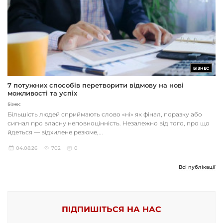
БІЗНЕС
7 потужних способів перетворити відмову на нові
можливості та успіх
Бізнес
Більшість людей сприймають слово «ні» як фінал, поразку або
сигнал про власну неповноцінність. Незалежно від того, про що
йдеться — відхилене резюме,...
04.08.26
702
0
Всі публікації
ПІДПИШІТЬСЯ НА НАС