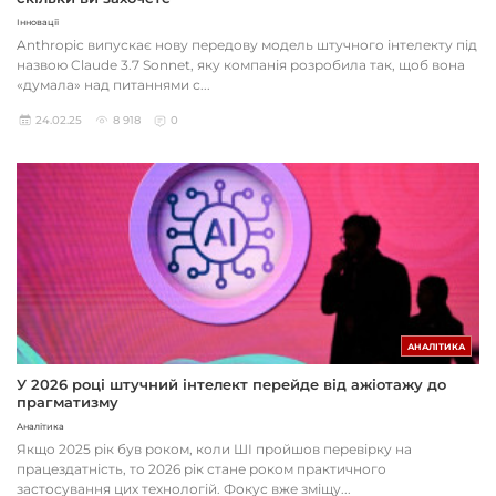
Інновації
Anthropic випускає нову передову модель штучного інтелекту під
назвою Claude 3.7 Sonnet, яку компанія розробила так, щоб вона
«думала» над питаннями с...
24.02.25
8 918
0
АНАЛІТИКА
У 2026 році штучний інтелект перейде від ажіотажу до
прагматизму
Аналітика
Якщо 2025 рік був роком, коли ШІ пройшов перевірку на
працездатність, то 2026 рік стане роком практичного
застосування цих технологій. Фокус вже зміщу...