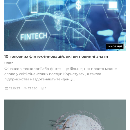
ІННОВАЦІЇ
10 головних фінтех-інновацій, які ви повинні знати
Fintech
Фінансові технології або фінтех - це більше, ніж просто модне
слово у світі фінансових послуг. Користувачі, а також
підприємства наздоганяють тенденці...
12.10.23
13 260
1