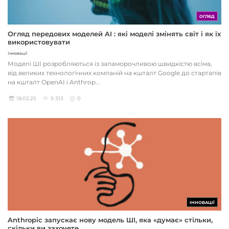
ОГЛЯД
Огляд передових моделей AI : які моделі змінять світ і як їх
використовувати
Інновації
Моделі ШІ розробляються із запаморочливою швидкістю всіма,
від великих технологічних компаній на кшталт Google до стартапів
на кшталт OpenAI і Anthrop...
18.02.25
9 313
0
ІННОВАЦІЇ
Anthropic запускає нову модель ШІ, яка «думає» стільки,
скільки ви захочете