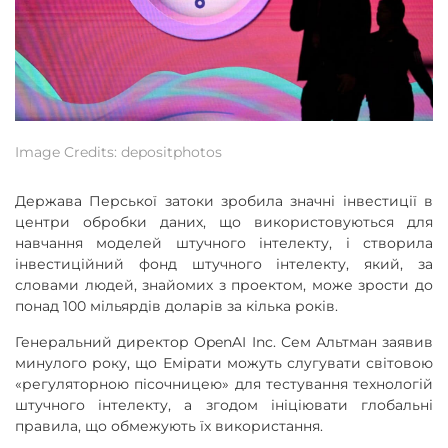
Image Credits: depositphotos
Держава Перської затоки зробила значні інвестиції в
центри обробки даних, що використовуються для
навчання моделей штучного інтелекту, і створила
інвестиційний фонд штучного інтелекту, який, за
словами людей, знайомих з проектом, може зрости до
понад 100 мільярдів доларів за кілька років.
Генеральний директор OpenAI Inc. Сем Альтман заявив
минулого року, що Емірати можуть слугувати світовою
«регуляторною пісочницею» для тестування технологій
штучного інтелекту, а згодом ініціювати глобальні
правила, що обмежують їх використання.