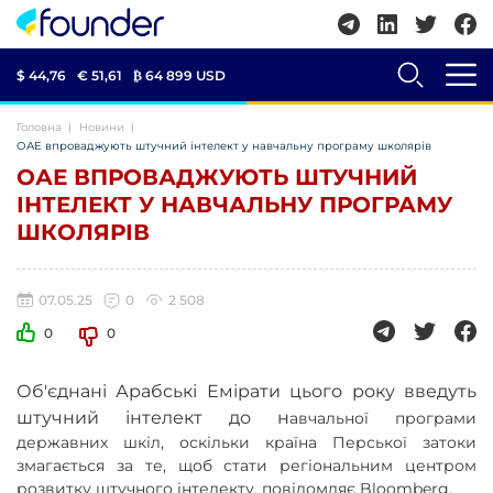
$ 44,76
€ 51,61
₿
64 899 USD
Головна
Новини
ОАЕ впроваджують штучний інтелект у навчальну програму школярів
ОАЕ ВПРОВАДЖУЮТЬ ШТУЧНИЙ
ІНТЕЛЕКТ У НАВЧАЛЬНУ ПРОГРАМУ
ШКОЛЯРІВ
07.05.25
0
2 508
0
0
Об'єднані Арабські Емірати цього року введуть
штучний інтелект до н
авчальної програми
державних шкіл, оскільки країна Перської затоки
змагається за те, щоб стати регіональним центром
розвитку штучного інтелекту, повідомляє
B
loomberg.