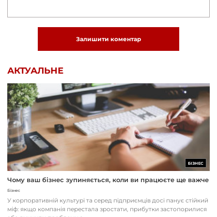
Залишити коментар
АКТУАЛЬНЕ
БІЗНЕС
Чому ваш бізнес зупиняється, коли ви працюєте ще важче
Бізнес
У корпоративній культурі та серед підприємців досі панує стійкий
міф: якщо компанія перестала зростати, прибутки застопорилися