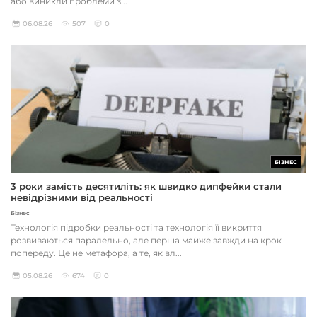
або виникли проблеми з...
06.08.26
507
0
БІЗНЕС
3 роки замість десятиліть: як швидко дипфейки стали
невідрізними від реальності
Бізнес
Технологія підробки реальності та технологія її викриття
розвиваються паралельно, але перша майже завжди на крок
попереду. Це не метафора, а те, як вл...
05.08.26
674
0