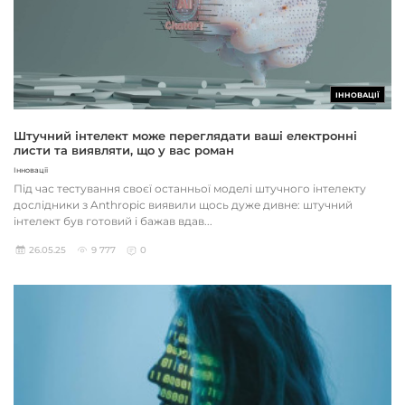
ІННОВАЦІЇ
Штучний інтелект може переглядати ваші електронні
листи та виявляти, що у вас роман
Інновації
Під час тестування своєї останньої моделі штучного інтелекту
дослідники з Anthropic виявили щось дуже дивне: штучний
інтелект був готовий і бажав вдав...
26.05.25
9 777
0