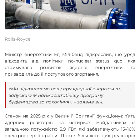
Rolls-Royce
Міністр енергетики Ед Мілібенд підкреслив, що уряд
відходить від політики no-nuclear status quo, яка
стримувала розвиток ядерної енергетики та
призводила до її поступового згортання.
«Ми відкриваємо нову еру ядерної енергетики,
запускаючи наймасштабнішу програму
будівництва за покоління», – заявив він.
Станом на 2025 рік у Великій Британії функціонує п’ять
ядерних реакторів на чотирьох майданчиках із
загальною потужністю 5,9 ГВт, які забезпечують 15–16%
електроенергії країни. Проте більшість цих реакторів