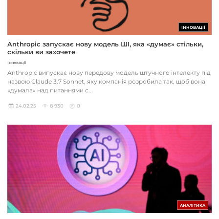
ІННОВАЦІЇ
Anthropic запускає нову модель ШІ, яка «думає» стільки,
скільки ви захочете
Інновації
Anthropic випускає нову передову модель штучного інтелекту під
назвою Claude 3.7 Sonnet, яку компанія розробила так, щоб вона
«думала» над питаннями с...
24.02.25
8 930
0
АНАЛІТИКА