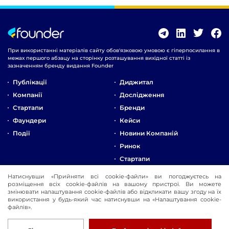
При використанні матеріалів сайту обов'язковою умовою є гіперпосилання в
межах першого абзацу на сторінку розташування вихідної статті із
зазначенням бренду видання Founder
Публікації
Диджитал
Компанії
Дослідження
Стартапи
Бренди
Фаундери
Кейси
Події
Новини Компаній
Ринок
Стартапи
Натиснувши «Прийняти всі cookie-файли» ви погоджуєтесь на
Про Компанію
розміщення всіх cookie-файлів на вашому пристрої. Ви можете
змінювати налаштування cookie-файлів або відкликати вашу згоду на їх
Реклама
використання у будь-який час натиснувши на «Налаштування cookie-
Контакти
файлів».