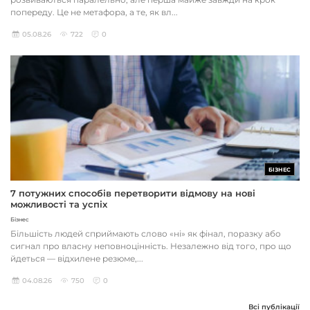
попереду. Це не метафора, а те, як вл...
05.08.26
722
0
БІЗНЕС
7 потужних способів перетворити відмову на нові
можливості та успіх
Бізнес
Більшість людей сприймають слово «ні» як фінал, поразку або
сигнал про власну неповноцінність. Незалежно від того, про що
йдеться — відхилене резюме,...
04.08.26
750
0
Всі публікації