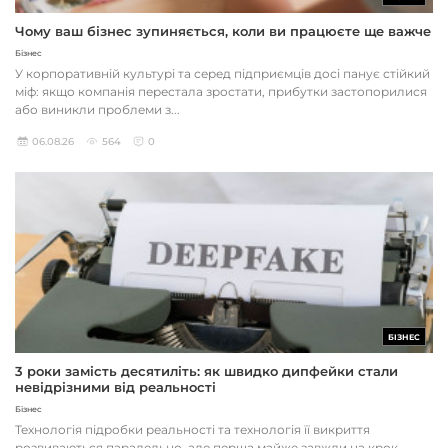
Чому ваш бізнес зупиняється, коли ви працюєте ще важче
Бізнес
У корпоративній культурі та серед підприємців досі панує стійкий
міф: якщо компанія перестала зростати, прибутки застопорилися
або виникли проблеми з...
06.08.26
564
0
БІЗНЕС
3 роки замість десятиліть: як швидко дипфейки стали
невідрізними від реальності
Бізнес
Технологія підробки реальності та технологія її викриття
розвиваються паралельно, але перша майже завжди на крок