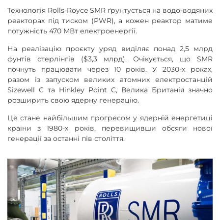
Технологія Rolls-Royce SMR ґрунтується на водо-водяних
реакторах під тиском (PWR), а кожен реактор матиме
потужність 470 МВт електроенергії.
На реалізацію проєкту уряд виділяє понад 2,5 млрд
фунтів стерлінгів ($3,3 млрд). Очікується, що SMR
почнуть працювати через 10 років. У 2030-х роках,
разом із запуском великих атомних електростанцій
Sizewell C та Hinkley Point C, Велика Британія значно
розширить свою ядерну генерацію.
Це стане найбільшим прогресом у ядерній енергетиці
країни з 1980-х років, перевищивши обсяги нової
генерації за останні пів століття.