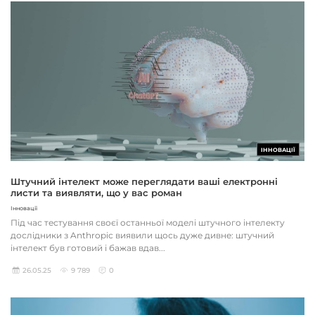
ІННОВАЦІЇ
Штучний інтелект може переглядати ваші електронні
листи та виявляти, що у вас роман
Інновації
Під час тестування своєї останньої моделі штучного інтелекту
дослідники з Anthropic виявили щось дуже дивне: штучний
інтелект був готовий і бажав вдав...
26.05.25
9 789
0