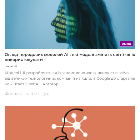
ОГЛЯД
Огляд передових моделей AI : які моделі змінять світ і як їх
використовувати
Інновації
Моделі ШІ розробляються із запаморочливою швидкістю всіма,
від великих технологічних компаній на кшталт Google до стартапів
на кшталт OpenAI і Anthrop...
18.02.25
9 331
0