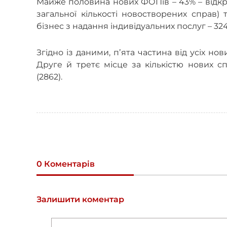
Майже половина нових ФОПів – 43% – відкрив
загальної кількості новостворених справ)
бізнес з надання індивідуальних послуг – 324
Згідно із даними, пʼята частина від усіх но
Друге й третє місце за кількістю нових с
(2862).
0 Коментарів
Залишити коментар