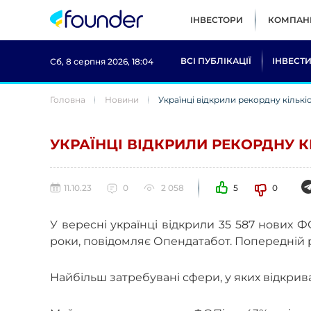
ІНВЕСТОРИ
КОМПАНІ
ВСІ ПУБЛІКАЦІЇ
ІНВЕСТИ
Сб, 8 серпня 2026, 18:04
Головна
Новини
Українці відкрили рекордну кількі
УКРАЇНЦІ ВІДКРИЛИ РЕКОРДНУ КІ
11.10.23
0
2 058
5
0
У вересні українці відкрили 35 587 нових Ф
роки, повідомляє Опендатабот. Попередній р
Найбільш затребувані сфери, у яких відкрив