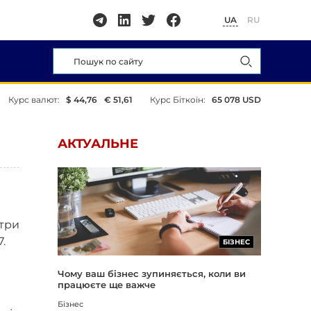
UA
RU
Курс валют:
$ 44,76
€ 51,61
Курс Біткоїн:
65 078 USD
АКТУАЛЬНЕ
 три
7.
БІЗНЕС
Чому ваш бізнес зупиняється, коли ви
працюєте ще важче
Бізнес