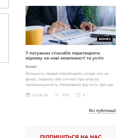
БІЗНЕС
7 потужних способів перетворити
відмову на нові можливості та успіх
Бізнес
Більшість людей сприймають слово «ні» як
фінал, поразку або сигнал про власну
неповноцінність. Незалежно від того, про що
йдеться — відхилене резюме,...
04.08.26
778
0
Всі публікації
ПІДПИШІТЬСЯ НА НАС