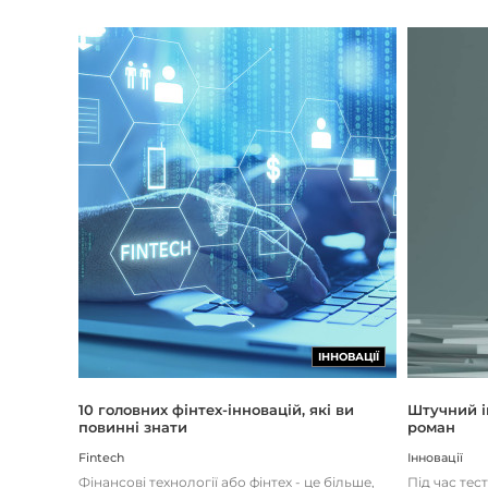
ІННОВАЦІЇ
Штучний і
10 головних фінтех-інновацій, які ви
роман
повинні знати
Інновації
Fintech
Під час тес
Фінансові технології або фінтех - це більше,