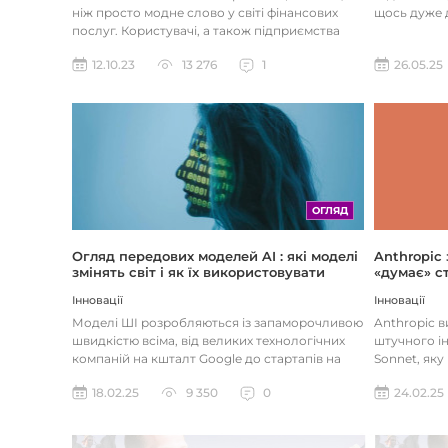
щось дуже д
ніж просто модне слово у світі фінансових
послуг. Користувачі, а також підприємства
наздоганяють тенденці...
26.05.25
12.10.23
13 276
1
ОГЛЯД
Огляд передових моделей AI : які моделі
Anthropic
змінять світ і як їх використовувати
«думає» ст
Інновації
Інновації
Моделі ШІ розробляються із запаморочливою
Anthropic 
швидкістю всіма, від великих технологічних
штучного ін
компаній на кшталт Google до стартапів на
Sonnet, яку
кшталт OpenAI і Anthrop...
«думала» на
18.02.25
9 350
0
24.02.25