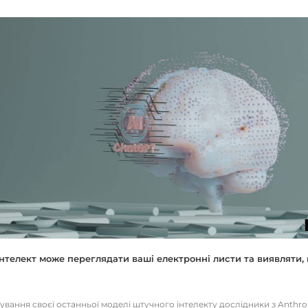
нтелект може переглядати ваші електронні листи та виявляти, 
тування своєї останньої моделі штучного інтелекту дослідники з Anthr