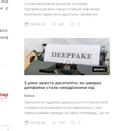
 від
У корпоративній культурі та серед
м є
підприємців досі панує стійкий міф: якщо
компанія перестала зростати, прибутки
застопорилися або виникли проблеми з...
06.08.26
612
0
ині.
ина
БІЗНЕС
3 роки замість десятиліть: як швидко
дипфейки стали невідрізними від
реальності
тар
Бізнес
Технологія підробки реальності та технологія
її викриття розвиваються паралельно, але
перша майже завжди на крок попереду. Це не
метафора, а те, як вл...
05.08.26
755
0