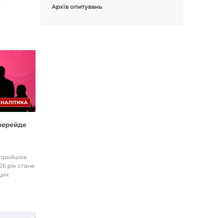
Архів опитувань
АНАЛІТИКА
 перейде
І пройшов
26 рік стане
цих