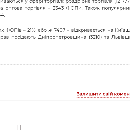
аються у сфері торгівлі: роздрібна торгівля (12 777
 та оптова торгівля – 2343 ФОПи. Також популярни
4.
вих ФОПів – 21%, або ж 7407 – відкривається на Київщ
прав посідають Дніпропетровщина (3210) та Львівщ
Залишити свій комен