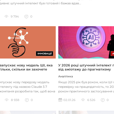
ивне: штучний інтелект був готовий і бажав вдав...
9 794
0
ІННОВАЦІЇ
 запускає нову модель ШІ, яка
У 2026 році штучний інтелект
ільки, скільки ви захочете
від ажіотажу до прагматизму
Аналітика
випускає нову передову модель
Якщо 2025 рік був роком, коли Ш
телекту під назвою Claude 3.7
перевірку на працездатність, то 20
 компанія розробила так, щоб вона
роком практичного застосування 
д питаннями с...
технологій. Фокус вже зміщу...
8 938
0
02.01.26
6 526
0