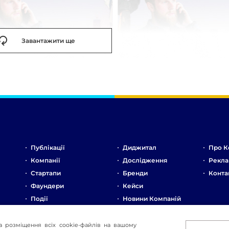
Завантажити ще
Публікації
Диджитал
Про К
Компанії
Дослідження
Рекла
Стартапи
Бренди
Конта
Фаундери
Кейси
Події
Новини Компаній
Ринок
Стартапи
а розміщення всіх cookie-файлів на вашому