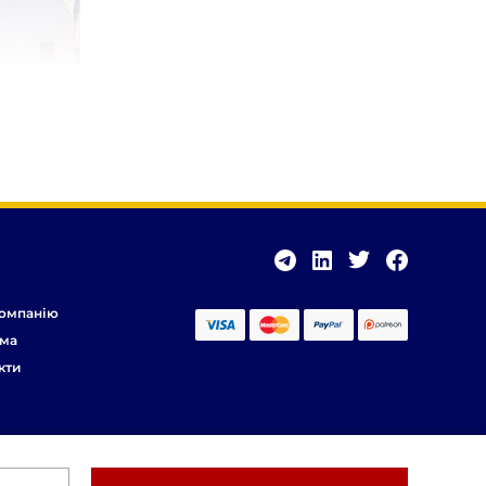
омпанію
ма
кти