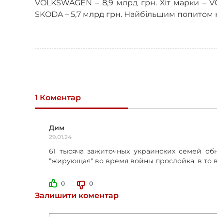
VOLKSWAGEN – 8,9 млрд грн. Хіт марки – VO
SKODA – 5,7 млрд грн. Найбільшим попитом к
1 Коментар
Дим
29.01.24
61 тысяча зажиточных украинских семей об
"жирующая" во время войны прослойка, в то 
0
0
Залишити коментар