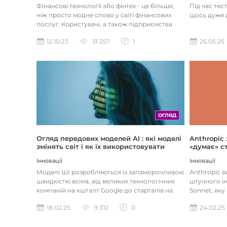
Під час тес
Фінансові технології або фінтех - це більше,
щось дуже д
ніж просто модне слово у світі фінансових
послуг. Користувачі, а також підприємства
наздоганяють тенденці...
26.05.25
12.10.23
13 257
1
ОГЛЯД
Огляд передових моделей AI : які моделі
Anthropic
змінять світ і як їх використовувати
«думає» ст
Інновації
Інновації
Моделі ШІ розробляються із запаморочливою
Anthropic 
швидкістю всіма, від великих технологічних
штучного ін
компаній на кшталт Google до стартапів на
Sonnet, яку
кшталт OpenAI і Anthrop...
«думала» на
18.02.25
9 312
0
24.02.25