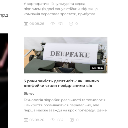
У корпоративній культурі та серед
підприємців досі панує стійкий міф: якщо
компанія перестала зростати, прибутки
млрд
застопорилися або виникли проблеми з...
06.08.26
471
0
БІЗНЕС
3 роки замість десятиліть: як швидко
дипфейки стали невідрізними від
реальності
Бізнес
Технологія підробки реальності та технологія
її викриття розвиваються паралельно, але
перша майже завжди на крок попереду. Це не
метафора, а те, як вл...
05.08.26
662
0