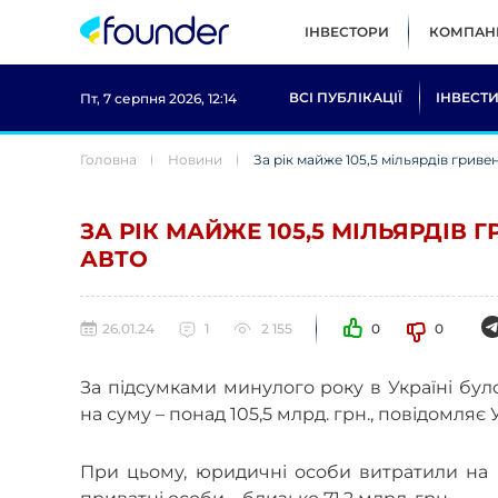
ІНВЕСТОРИ
КОМПАНІ
ВСІ ПУБЛІКАЦІЇ
ІНВЕСТИ
Пт, 7 серпня 2026, 12:14
Головна
Новини
За рік майже 105,5 мільярдів гриве
ЗА РІК МАЙЖЕ 105,5 МІЛЬЯРДІВ 
АВТО
26.01.24
1
2 155
0
0
За підсумками минулого року в Україні бул
на суму – понад 105,5 млрд. грн., повідомляє
При цьому, юридичні особи витратили на п