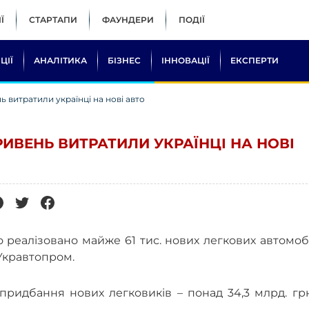
Ї
СТАРТАПИ
ФАУНДЕРИ
ПОДІЇ
ЦІЇ
АНАЛІТИКА
БІЗНЕС
ІННОВАЦІЇ
ЕКСПЕРТИ
нь витратили українці на нові авто
ГРИВЕНЬ ВИТРАТИЛИ УКРАЇНЦІ НА НОВІ
о реалізовано майже 61 тис. нових легкових автомоб
 Укравтопром.
ридбання нових легковиків – понад 34,3 млрд. грн