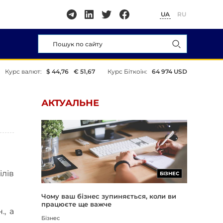
UA
RU
Курс валют:
$ 44,76
€ 51,67
Курс Біткоїн:
64 974 USD
АКТУАЛЬНЕ
ілів
БІЗНЕС
Чому ваш бізнес зупиняється, коли ви
працюєте ще важче
., а
Бізнес