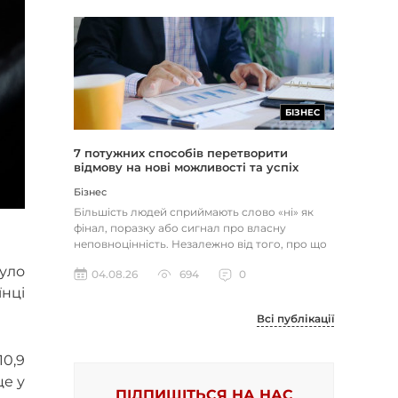
БІЗНЕС
7 потужних способів перетворити
відмову на нові можливості та успіх
Бізнес
Більшість людей сприймають слово «ні» як
фінал, поразку або сигнал про власну
неповноцінність. Незалежно від того, про що
йдеться — відхилене резюме,...
уло
04.08.26
694
0
їнці
Всі публікації
10,9
це у
ПІДПИШІТЬСЯ НА НАС