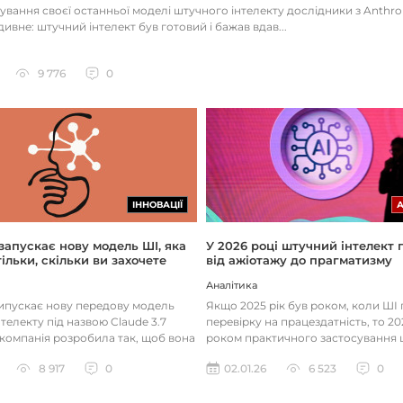
тування своєї останньої моделі штучного інтелекту дослідники з Anthr
ивне: штучний інтелект був готовий і бажав вдав...
9 776
0
ІННОВАЦІЇ
 запускає нову модель ШІ, яка
У 2026 році штучний інтелект
ільки, скільки ви захочете
від ажіотажу до прагматизму
Аналітика
випускає нову передову модель
Якщо 2025 рік був роком, коли Ш
телекту під назвою Claude 3.7
перевірку на працездатність, то 20
 компанія розробила так, щоб вона
роком практичного застосування 
д питаннями с...
технологій. Фокус вже зміщу...
8 917
0
02.01.26
6 523
0