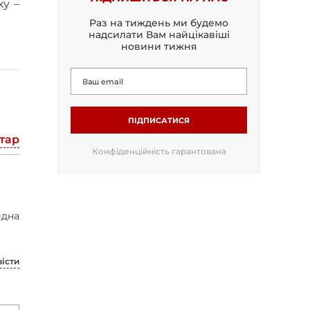
ку –
Раз на тиждень ми будемо
надсилати Вам найцікавіші
новини тижня
ПІДПИСАТИСЯ
тар
Конфіденційність гарантована
идна
вісти