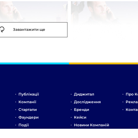
Завантажити ще
Публікації
Диджитал
Про К
Компанії
Дослідження
Рекла
Стартапи
Бренди
Конта
Фаундери
Кейси
Події
Новини Компаній
Ринок