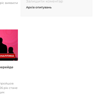
Залишити коментар
opic виявили
Архів опитувань
АНАЛІТИКА
 перейде
І пройшов
26 рік стане
цих