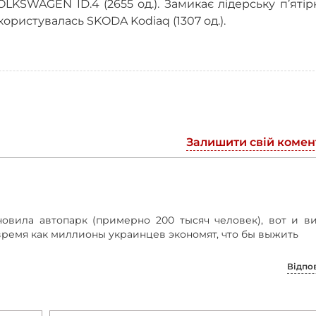
LKSWAGEN ID.4 (2655 од.). Замикає лідерську п’ятір
ористувалась SKODA Kodiaq (1307 од.).
Залишити свій комен
новила автопарк (примерно 200 тысяч человек), вот и в
время как миллионы украинцев экономят, что бы выжить
Відпо