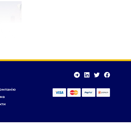
омпанію
ма
кти