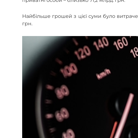
приватні особи – близько 71,2 млрд. грн.
Найбільше грошей з цієї суми було витраче
грн.