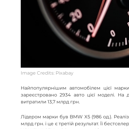
Image Credits: Pixabay
Найпопулярнішим автомобілем цієї марки
зареєстровано 2934 авто цієї моделі. На 
витратили 13,7 млрд грн.
Лідером марки був BMW X5 (986 од.). Реалі
млрд грн. і це є третій результат. Її бестсе