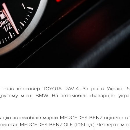
 став кросовер TOYOTA RAV-4. За рік в Україні б
другому місці BMW. На автомобілі «баварців» укра
зацію автомобілів марки MERCEDES-BENZ оцінено в 
лером став MERCEDES-BENZ GLE (1061 од.). Четверте міс