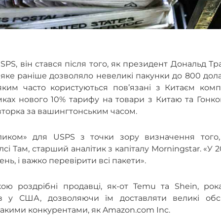
SPS, він стався після того, як президент Дональд Т
, яке раніше дозволяло невеликі пакунки до 800 дол
ким часто користуються пов’язані з Китаєм компа
мках нового 10% тарифу на товари з Китаю та Гонко
івторка за вашингтонським часом.
ликом» для USPS з точки зору визначення того,
сі Там, старший аналітик з капіталу Morningstar. «У 
ень, і важко перевірити всі пакети».
ою роздрібні продавці, як-от Temu та Shein, рок
в у США, дозволяючи їм доставляти великі обс
такими конкурентами, як Amazon.com Inc.