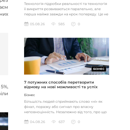
рез
Технологія підробки реальності та технологія
аєм
її викриття розвиваються паралельно, але
бних
перша майже завжди на крок попереду. Це не
метафора, а те, як вл...
05.08.26
585
0
БІЗНЕС
7 потужних способів перетворити
 5%,
відмову на нові можливості та успіх
віли
Бізнес
Більшість людей сприймають слово «ні» як
фінал, поразку або сигнал про власну
неповноцінність. Незалежно від того, про що
йдеться — відхилене резюме,...
04.08.26
637
0