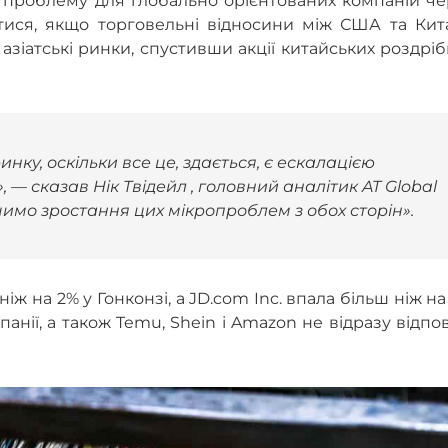
проблему для глобально орієнтованих компаній че
итися, якщо торговельні відносини між США та Кит
зіатські ринки, спустивши акції китайських роздрі
нку, оскільки все це, здається, є ескалацією
 — сказав Нік Твідейл , головний аналітик AT Global
чимо зростання цих мікропроблем з обох сторін».
ніж на 2% у Гонконзі, а JD.com Inc. впала більш ніж на
нії, а також Temu, Shein і Amazon не відразу відпо