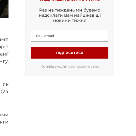
Раз на тиждень ми будемо
надсилати Вам найцікавіші
новини тижня
рамп
арів
ПІДПИСАТИСЯ
нії
нгу,
Конфіденційність гарантована
 як
2024
ами
яги