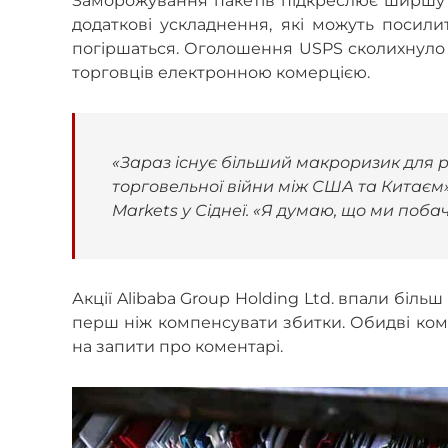
Заморожування пакетів підкреслює ширшу 
додаткові ускладнення, які можуть посил
погіршаться. Оголошення USPS сколихнуло а
торговців електронною комерцією.
«Зараз існує більший макроризик для ри
торговельної війни між США та Китаєм»,
Markets у Сіднеї. «Я думаю, що ми поба
Акції Alibaba Group Holding Ltd. впали більш 
перш ніж компенсувати збитки. Обидві компа
на запити про коментарі.