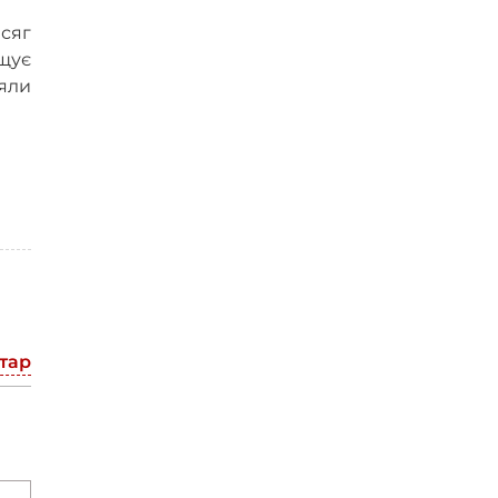
сяг
щує
ияли
тар