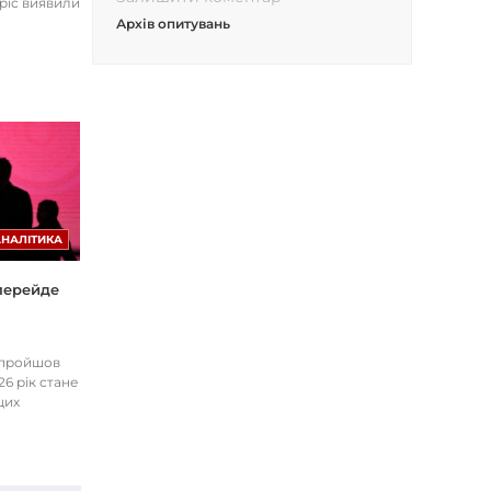
opic виявили
Архів опитувань
АНАЛІТИКА
 перейде
І пройшов
26 рік стане
цих