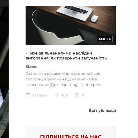
БІЗНЕС
«Тихе звільнення» чи наслідки
вигорання: як повернути залученість
через сенс і мету
Бізнес
Останніми роками корпоративний світ
сколихнув феномен під назвою «тихе
звільнення» (Quiet Quitting). Цей термін
описує поведінку працівників, які свід...
03.08.26
819
0
Всі публікації
ПІДПИШІТЬСЯ НА НАС