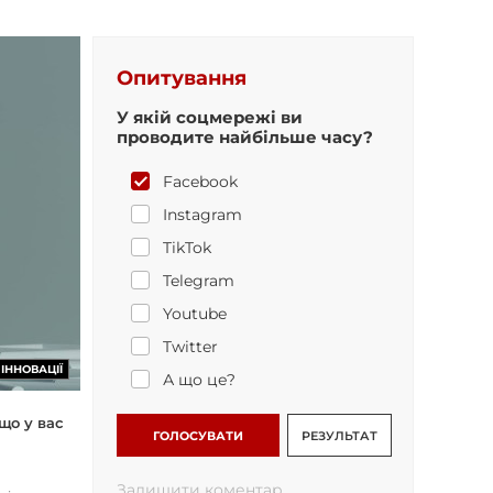
Опитування
У якій соцмережі ви
проводите найбільше часу?
Facebook
Instagram
TikTok
Telegram
Youtube
Twitter
ІННОВАЦІЇ
А що це?
що у вас
ГОЛОСУВАТИ
РЕЗУЛЬТАТ
Залишити коментар