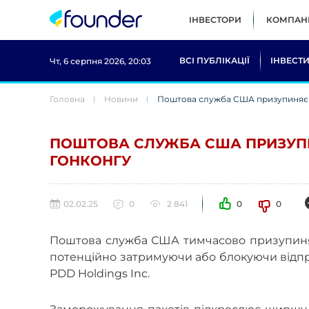
ІНВЕСТОРИ
КОМПАНІ
ВСІ ПУБЛІКАЦІЇ
ІНВЕСТИ
Чт, 6 серпня 2026, 20:03
Головна
Новини
Поштова служба США призупиняє в
ПОШТОВА СЛУЖБА США ПРИЗУПИ
ГОНКОНГУ
02.02.25
0
2 841
0
0
Поштова служба США тимчасово призупиняє 
потенційно затримуючи або блокуючи відпра
PDD Holdings Inc.