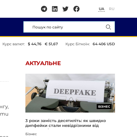
UA
RU
Курс валют:
$ 44,76
€ 51,67
Курс Біткоїн:
64 406 USD
АКТУАЛЬНЕ
гу,
БІЗНЕС
Temu
3 роки замість десятиліть: як швидко
дипфейки стали невідрізними від
реальності
Бізнес