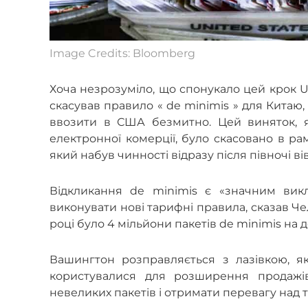
Image Credits: Bloomberg
Хоча незрозуміло, що спонукало цей крок U
скасував правило « de minimis » для Китаю
ввозити в США безмитно. Цей виняток, я
електронної комерції, було скасовано в ра
який набув чинності відразу після півночі в
Відкликання de minimis є «значним вик
виконувати нові тарифні правила, сказав Чел
році було 4 мільйони пакетів de minimis на д
Вашингтон розправляється з лазівкою, як
користувалися для розширення продажі
невеликих пакетів і отримати перевагу над 