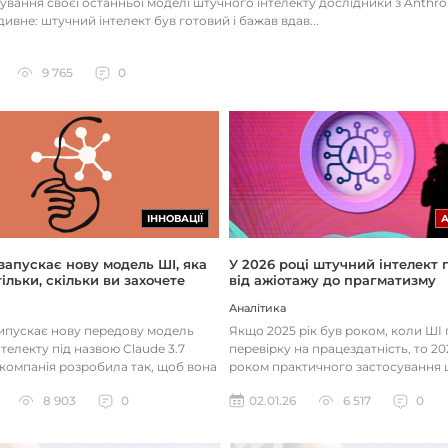
тування своєї останньої моделі штучного інтелекту дослідники з Anthr
ивне: штучний інтелект був готовий і бажав вдав...
9 765
0
ІННОВАЦІЇ
 запускає нову модель ШІ, яка
У 2026 році штучний інтелект
ільки, скільки ви захочете
від ажіотажу до прагматизму
Аналітика
випускає нову передову модель
Якщо 2025 рік був роком, коли Ш
телекту під назвою Claude 3.7
перевірку на працездатність, то 20
 компанія розробила так, щоб вона
роком практичного застосування 
д питаннями с...
технологій. Фокус вже зміщу...
8 903
0
02.01.26
6 517
0