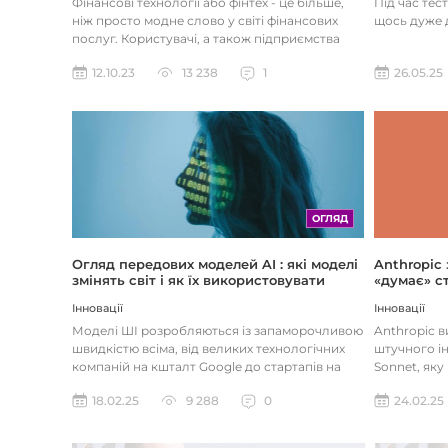
Під час тес
Фінансові технології або фінтех - це більше,
щось дуже д
ніж просто модне слово у світі фінансових
послуг. Користувачі, а також підприємства
наздоганяють тенденці...
26.05.25
12.10.23
13 238
1
ОГЛЯД
Огляд передових моделей AI : які моделі
Anthropic
змінять світ і як їх використовувати
«думає» ст
Інновації
Інновації
Моделі ШІ розробляються із запаморочливою
Anthropic 
швидкістю всіма, від великих технологічних
штучного ін
компаній на кшталт Google до стартапів на
Sonnet, яку
кшталт OpenAI і Anthrop...
«думала» на
18.02.25
9 288
0
24.02.25