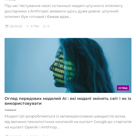
Під час тестування своєї останньої моделі штучного інтелекту
дослідники з Anthropic виявили щось дуже дивне: штучний
інтелект був готовий і бажав вдав...
26.05.25
9 794
0
ОГЛЯД
Огляд передових моделей AI : які моделі змінять світ і як їх
використовувати
Інновації
Моделі ШІ розробляються із запаморочливою швидкістю всіма,
від великих технологічних компаній на кшталт Google до стартапів
на кшталт OpenAI і Anthrop...