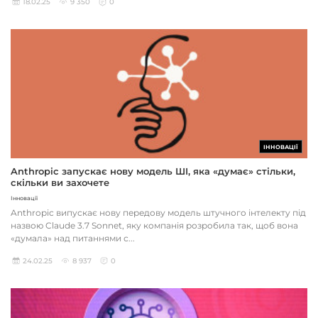
18.02.25
9 350
0
ІННОВАЦІЇ
Anthropic запускає нову модель ШІ, яка «думає» стільки,
скільки ви захочете
Інновації
Anthropic випускає нову передову модель штучного інтелекту під
назвою Claude 3.7 Sonnet, яку компанія розробила так, щоб вона
«думала» над питаннями с...
24.02.25
8 937
0