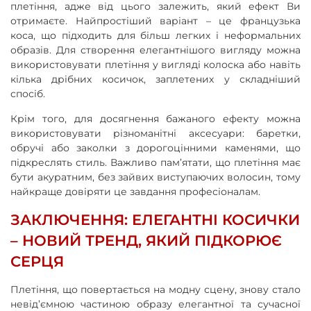
плетіння, адже від цього залежить, який ефект Ви
отримаєте. Найпростіший варіант – це французька
коса, що підходить для більш легких і неформальних
образів. Для створення елегантнішого вигляду можна
використовувати плетіння у вигляді колоска або навіть
кілька дрібних косичок, заплетених у складніший
спосіб.
Крім того, для досягнення бажаного ефекту можна
використовувати різноманітні аксесуари: баретки,
обручі або заколки з дорогоцінними каменями, що
підкреслять стиль. Важливо пам’ятати, що плетіння має
бути акуратним, без зайвих виступаючих волосин, тому
найкраще довіряти це завдання професіоналам.
ЗАКЛЮЧЕННЯ: ЕЛЕГАНТНІ КОСИЧКИ
– НОВИЙ ТРЕНД, ЯКИЙ ПІДКОРЮЄ
СЕРЦЯ
Плетіння, що повертається на модну сцену, знову стало
невід’ємною частиною образу елегантної та сучасної