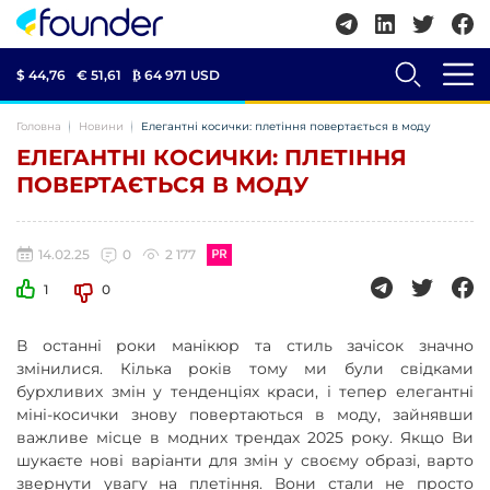
$ 44,76
€ 51,61
₿
64 971 USD
Головна
Новини
Елегантні косички: плетіння повертається в моду
ЕЛЕГАНТНІ КОСИЧКИ: ПЛЕТІННЯ
ПОВЕРТАЄТЬСЯ В МОДУ
14.02.25
0
2 177
1
0
В останні роки манікюр та стиль зачісок значно
змінилися. Кілька років тому ми були свідками
бурхливих змін у тенденціях краси, і тепер елегантні
міні-косички знову повертаються в моду, зайнявши
важливе місце в модних трендах 2025 року. Якщо Ви
шукаєте нові варіанти для змін у своєму образі, варто
звернути увагу на плетіння. Вони стали не просто