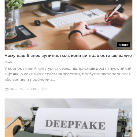
БІЗНЕС
Чому ваш бізнес зупиняється, коли ви працюєте ще важче
Бізнес
У корпоративній культурі та серед підприємців досі панує стійкий
міф: якщо компанія перестала зростати, прибутки застопорилися
або виникли проблеми з...
06.08.26
606
0