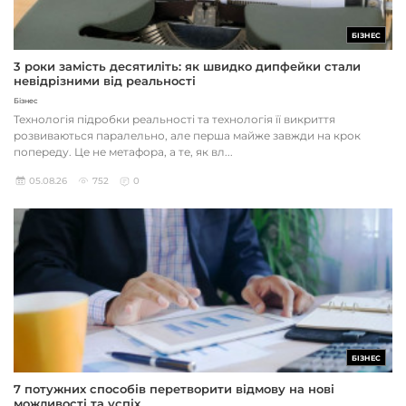
БІЗНЕС
3 роки замість десятиліть: як швидко дипфейки стали
невідрізними від реальності
Бізнес
Технологія підробки реальності та технологія її викриття
розвиваються паралельно, але перша майже завжди на крок
попереду. Це не метафора, а те, як вл...
05.08.26
752
0
БІЗНЕС
7 потужних способів перетворити відмову на нові
можливості та успіх