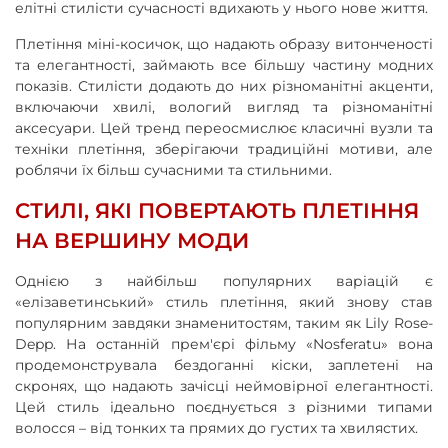
елітні стилісти сучасності вдихають у нього нове життя.
Плетіння міні-косичок, що надають образу витонченості
та елегантності, займають все більшу частину модних
показів. Стилісти додають до них різноманітні акценти,
включаючи хвилі, вологий вигляд та різноманітні
аксесуари. Цей тренд переосмислює класичні вузли та
техніки плетіння, зберігаючи традиційні мотиви, але
роблячи їх більш сучасними та стильними.
СТИЛІ, ЯКІ ПОВЕРТАЮТЬ ПЛЕТІННЯ
НА ВЕРШИНУ МОДИ
Однією з найбільш популярних варіацій є
«елізаветинський» стиль плетіння, який знову став
популярним завдяки знаменитостям, таким як Lily Rose-
Depp. На останній прем'єрі фільму «Nosferatu» вона
продемонструвала бездоганні кіски, заплетені на
скронях, що надають зачісці неймовірної елегантності.
Цей стиль ідеально поєднується з різними типами
волосся – від тонких та прямих до густих та хвилястих.