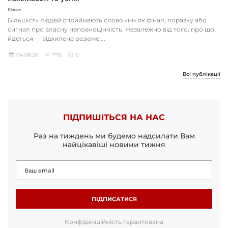
Бізнес
Більшість людей сприймають слово «ні» як фінал, поразку або
сигнал про власну неповноцінність. Незалежно від того, про що
йдеться — відхилене резюме,...
04.08.26
775
0
Всі публікації
ПІДПИШІТЬСЯ НА НАС
Раз на тиждень ми будемо надсилати Вам
найцікавіші новини тижня
ПІДПИСАТИСЯ
Конфіденційність гарантована