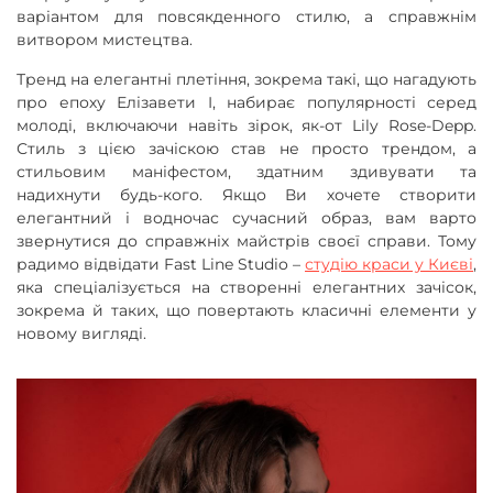
варіантом для повсякденного стилю, а справжнім
витвором мистецтва.
Тренд на елегантні плетіння, зокрема такі, що нагадують
про епоху Елізавети I, набирає популярності серед
молоді, включаючи навіть зірок, як-от Lily Rose-Depp.
Стиль з цією зачіскою став не просто трендом, а
стильовим маніфестом, здатним здивувати та
надихнути будь-кого. Якщо Ви хочете створити
елегантний і водночас сучасний образ, вам варто
звернутися до справжніх майстрів своєї справи. Тому
радимо відвідати Fast Line Studio –
студію краси у Києві
,
яка спеціалізується на створенні елегантних зачісок,
зокрема й таких, що повертають класичні елементи у
новому вигляді.