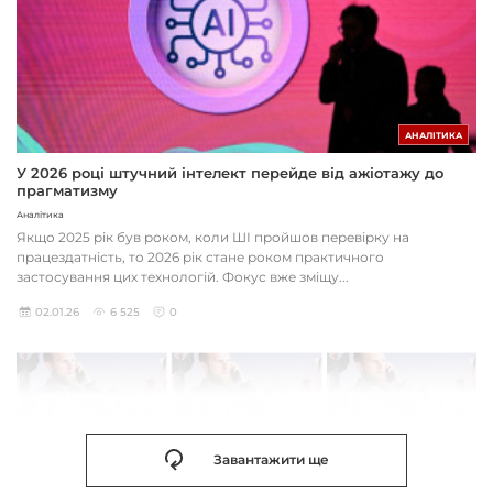
АНАЛІТИКА
У 2026 році штучний інтелект перейде від ажіотажу до
прагматизму
Аналітика
Якщо 2025 рік був роком, коли ШІ пройшов перевірку на
працездатність, то 2026 рік стане роком практичного
застосування цих технологій. Фокус вже зміщу...
02.01.26
6 525
0
Завантажити ще