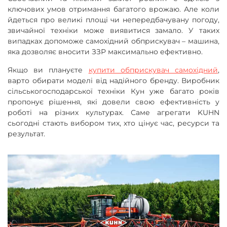
ключових умов отримання багатого врожаю. Але коли
йдеться про великі площі чи непередбачувану погоду,
звичайної техніки може виявитися замало. У таких
випадках допоможе самохідний обприскувач – машина,
яка дозволяє вносити ЗЗР максимально ефективно.
Якщо ви плануєте
купити обприскувач самохідний
,
варто обирати моделі від надійного бренду. Виробник
сільськогосподарської техніки Кун уже багато років
пропонує рішення, які довели свою ефективність у
роботі на різних культурах. Саме агрегати KUHN
сьогодні стають вибором тих, хто цінує час, ресурси та
результат.