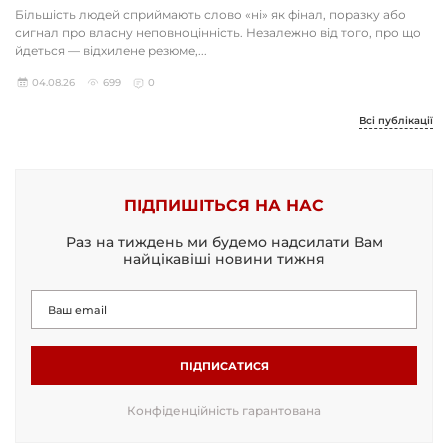
Більшість людей сприймають слово «ні» як фінал, поразку або
сигнал про власну неповноцінність. Незалежно від того, про що
йдеться — відхилене резюме,...
04.08.26
699
0
Всі публікації
ПІДПИШІТЬСЯ НА НАС
Раз на тиждень ми будемо надсилати Вам
найцікавіші новини тижня
ПІДПИСАТИСЯ
Конфіденційність гарантована