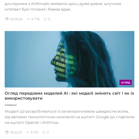
дослідники з Anthropic виявили щось дуже дивне: штучний
інтелект був готовий і бажав вдав...
26.05.25
9 776
0
ОГЛЯД
Огляд передових моделей AI : які моделі змінять світ і як їх
використовувати
Інновації
Моделі ШІ розробляються із запаморочливою швидкістю всіма,
від великих технологічних компаній на кшталт Google до стартапів
на кшталт OpenAI і Anthrop...
18.02.25
9 313
0