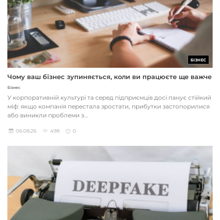
БІЗНЕС
Чому ваш бізнес зупиняється, коли ви працюєте ще важче
Бізнес
У корпоративній культурі та серед підприємців досі панує стійкий
міф: якщо компанія перестала зростати, прибутки застопорилися
або виникли проблеми з...
06.08.26
498
0