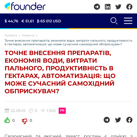
$ 44,76
€ 51,61
₿
65 012 USD
Головна
Новини
Точне внесення препаратів, економія води, витрати пального, продуктивність
в гектарах, автоматизація: що може сучасний самохідний обприскувач?
ТОЧНЕ ВНЕСЕННЯ ПРЕПАРАТІВ,
ЕКОНОМІЯ ВОДИ, ВИТРАТИ
ПАЛЬНОГО, ПРОДУКТИВНІСТЬ В
ГЕКТАРАХ, АВТОМАТИЗАЦІЯ: ЩО
МОЖЕ СУЧАСНИЙ САМОХІДНИЙ
ОБПРИСКУВАЧ?
22.09.25
0
1 520
0
0
Своєчасний та якісний захист рослин є однією з