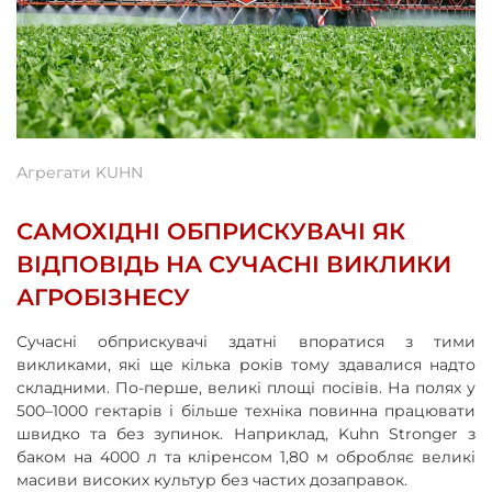
Агрегати KUHN
САМОХІДНІ ОБПРИСКУВАЧІ ЯК
ВІДПОВІДЬ НА СУЧАСНІ ВИКЛИКИ
АГРОБІЗНЕСУ
Сучасні обприскувачі здатні впоратися з тими
викликами, які ще кілька років тому здавалися надто
складними. По-перше, великі площі посівів. На полях у
500–1000 гектарів і більше техніка повинна працювати
швидко та без зупинок. Наприклад, Kuhn Stronger з
баком на 4000 л та кліренсом 1,80 м обробляє великі
масиви високих культур без частих дозаправок.