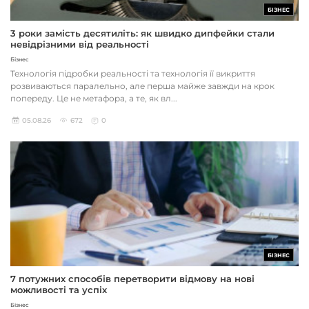
БІЗНЕС
3 роки замість десятиліть: як швидко дипфейки стали
невідрізними від реальності
Бізнес
Технологія підробки реальності та технологія її викриття
розвиваються паралельно, але перша майже завжди на крок
попереду. Це не метафора, а те, як вл...
05.08.26
672
0
БІЗНЕС
7 потужних способів перетворити відмову на нові
можливості та успіх
Бізнес