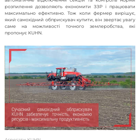
автоматичне відключення секцій та контроль норми
розпилення дозволяють економити ЗЗР і працювати
максимально ефективно. Тож коли фермер вирішує,
який самохідний обприскувач купити, він звертає увагу
саме на можливості точного землеробства, які
пропонує KUHN.
Агрегати KUHN