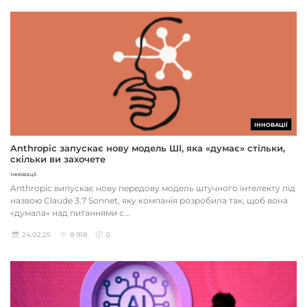
ІННОВАЦІЇ
Anthropic запускає нову модель ШІ, яка «думає» стільки,
скільки ви захочете
Інновації
Anthropic випускає нову передову модель штучного інтелекту під
назвою Claude 3.7 Sonnet, яку компанія розробила так, щоб вона
«думала» над питаннями с...
24.02.25
8 918
0