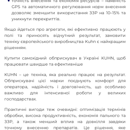
точність внесення та економія ресурсів – наявність
GPS та автоматичного регулювання норм внесення
дозволяє зменшити використання ЗЗР на 10–15% та
уникнути перекриттів.
Якщо йдеться про агрегати, які ефективно працюють у
полі та приносять відчутний результат, замовити
техніку європейського виробництва Kuhn є найкращим
рішенням.
Купити самохідний обприскувач в Україні KUHN, щоб
працювати швидше та ефективніше
KUHN – це техніка, яка реально працює на результат.
Обприскувачі цієї марки поєднують комфорт для
оператора, надійність і довговічність, що особливо
важливо для інтенсивної роботи у великих
господарствах.
Практичні вигоди теж очевидні: оптимізація термінів
обробки, висока продуктивність, економія пального та
ЗЗР, а також менший вплив на довкілля завдяки
точному внесенню препаратів. Це рішення, яке