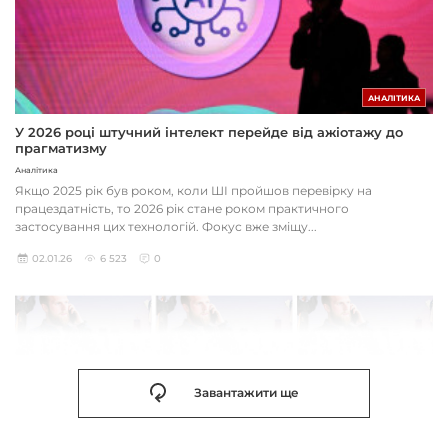
АНАЛІТИКА
У 2026 році штучний інтелект перейде від ажіотажу до
прагматизму
Аналітика
Якщо 2025 рік був роком, коли ШІ пройшов перевірку на
працездатність, то 2026 рік стане роком практичного
застосування цих технологій. Фокус вже зміщу...
02.01.26
6 523
0
Завантажити ще