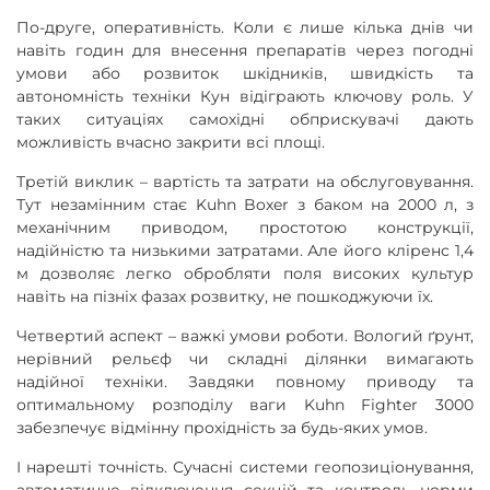
По-друге, оперативність. Коли є лише кілька днів чи
навіть годин для внесення препаратів через погодні
умови або розвиток шкідників, швидкість та
автономність техніки Кун відіграють ключову роль. У
таких ситуаціях самохідні обприскувачі дають
можливість вчасно закрити всі площі.
Третій виклик – вартість та затрати на обслуговування.
Тут незамінним стає Kuhn Boxer з баком на 2000 л, з
механічним приводом, простотою конструкції,
надійністю та низькими затратами. Але його кліренс 1,4
м дозволяє легко обробляти поля високих культур
навіть на пізніх фазах розвитку, не пошкоджуючи їх.
Четвертий аспект – важкі умови роботи. Вологий ґрунт,
нерівний рельєф чи складні ділянки вимагають
надійної техніки. Завдяки повному приводу та
оптимальному розподілу ваги Kuhn Fighter 3000
забезпечує відмінну прохідність за будь-яких умов.
І нарешті точність. Сучасні системи геопозиціонування,