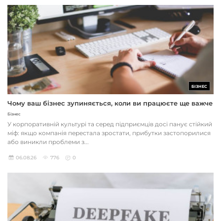
БІЗНЕС
Чому ваш бізнес зупиняється, коли ви працюєте ще важче
Бізнес
У корпоративній культурі та серед підприємців досі панує стійкий
міф: якщо компанія перестала зростати, прибутки застопорилися
або виникли проблеми з...
06.08.26
776
0