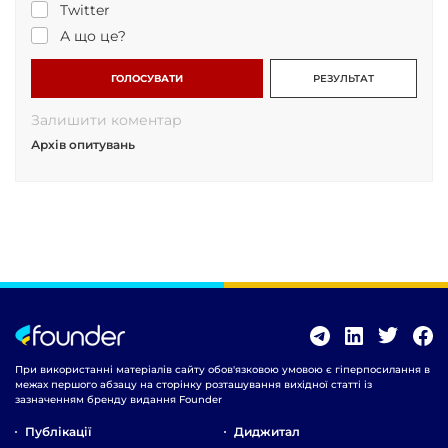
Twitter
А що це?
ГОЛОСУВАТИ
РЕЗУЛЬТАТ
Залишити коментар
Архів опитувань
При використанні матеріалів сайту обов'язковою умовою є гіперпосилання в
межах першого абзацу на сторінку розташування вихідної статті із
зазначенням бренду видання Founder
Публікації
Диджитал