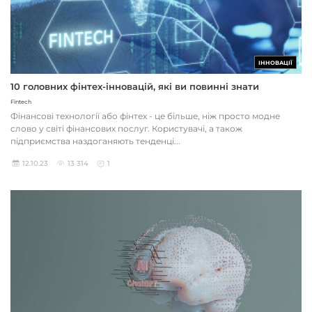
ІННОВАЦІЇ
10 головних фінтех-інновацій, які ви повинні знати
Fintech
Фінансові технології або фінтех - це більше, ніж просто модне
слово у світі фінансових послуг. Користувачі, а також
підприємства наздоганяють тенденці...
12.10.23
13 314
1