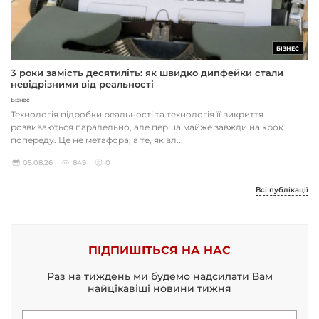
БІЗНЕС
3 роки замість десятиліть: як швидко дипфейки стали
невідрізними від реальності
Бізнес
Технологія підробки реальності та технологія її викриття
розвиваються паралельно, але перша майже завжди на крок
попереду. Це не метафора, а те, як вл...
05.08.26
849
0
Всі публікації
ПІДПИШІТЬСЯ НА НАС
Раз на тиждень ми будемо надсилати Вам
найцікавіші новини тижня