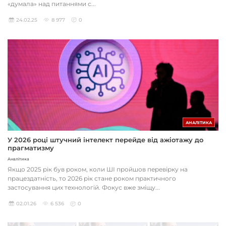
«думала» над питаннями с...
24.02.25
8 977
0
АНАЛІТИКА
У 2026 році штучний інтелект перейде від ажіотажу до
прагматизму
Аналітика
Якщо 2025 рік був роком, коли ШІ пройшов перевірку на
працездатність, то 2026 рік стане роком практичного
застосування цих технологій. Фокус вже зміщу...
02.01.26
6 536
0