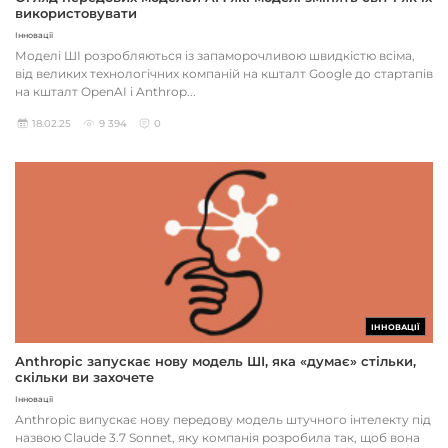
використовувати
Інновації
Моделі ШІ розробляються із запаморочливою швидкістю всіма,
від великих технологічних компаній на кшталт Google до стартапів
на кшталт OpenAI і Anthrop...
18.02.25
9 394
0
ІННОВАЦІЇ
Anthropic запускає нову модель ШІ, яка «думає» стільки,
скільки ви захочете
Інновації
Anthropic випускає нову передову модель штучного інтелекту під
назвою Claude 3.7 Sonnet, яку компанія розробила так, щоб вона