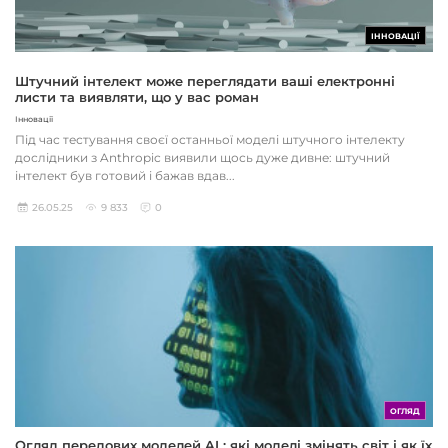
ІННОВАЦІЇ
Штучний інтелект може переглядати ваші електронні
листи та виявляти, що у вас роман
Інновації
Під час тестування своєї останньої моделі штучного інтелекту
дослідники з Anthropic виявили щось дуже дивне: штучний
інтелект був готовий і бажав вдав...
26.05.25
9 833
0
ОГЛЯД
Огляд передових моделей AI : які моделі змінять світ і як їх