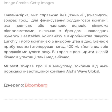
Image Credits: Getty Images
Онлайн-зірка, чиє справжнє ім'я Джиммі Дональдсон,
збирає гроші для фінансування холдингової компанії,
яка повністю або частково володіє кількома
підприємствами, включно з брендом шоколадних
цукерок Feastables, компанією з виробництва закусок
Lunchly і його компанією з виробництва відео. Бізнес є
прибутковим і згенерував понад 400 мільйонів доларів
продажів минулого року. Він прагне розширити як свій
бізнес в упаковці, так і медіа-бізнес.
MrBeast збирав гроші в минулому, зокрема від нью-
йоркської інвестиційної компанії Alpha Wave Global.
Джерело:
Bloomberg