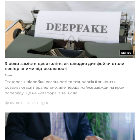
БІЗНЕС
3 роки замість десятиліть: як швидко дипфейки стали
невідрізними від реальності
Бізнес
Технологія підробки реальності та технологія її викриття
розвиваються паралельно, але перша майже завжди на крок
попереду. Це не метафора, а те, як вл...
05.08.26
738
0