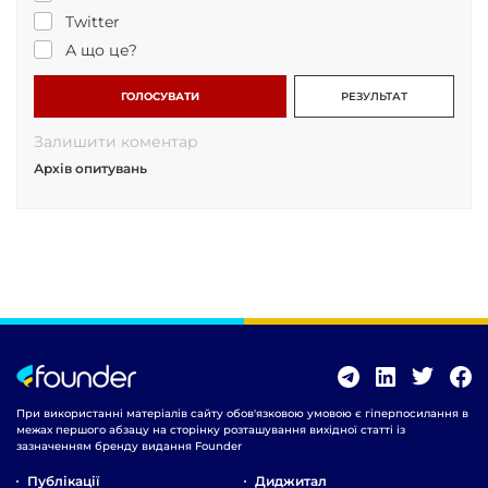
Twitter
А що це?
ГОЛОСУВАТИ
РЕЗУЛЬТАТ
Залишити коментар
Архів опитувань
При використанні матеріалів сайту обов'язковою умовою є гіперпосилання в
межах першого абзацу на сторінку розташування вихідної статті із
зазначенням бренду видання Founder
Публікації
Диджитал