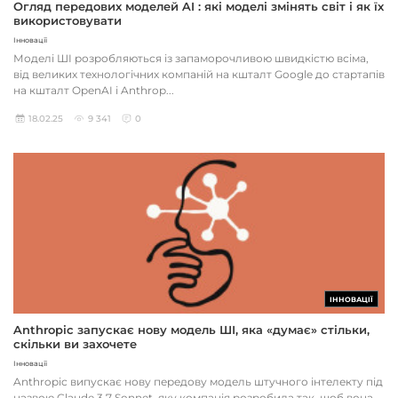
Огляд передових моделей AI : які моделі змінять світ і як їх
використовувати
Інновації
Моделі ШІ розробляються із запаморочливою швидкістю всіма,
від великих технологічних компаній на кшталт Google до стартапів
на кшталт OpenAI і Anthrop...
18.02.25
9 341
0
ІННОВАЦІЇ
Anthropic запускає нову модель ШІ, яка «думає» стільки,
скільки ви захочете
Інновації
Anthropic випускає нову передову модель штучного інтелекту під
назвою Claude 3.7 Sonnet, яку компанія розробила так, щоб вона