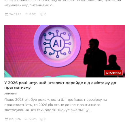
«думала» над питаннями с...
24.02.25
8 931
0
АНАЛІТИКА
У 2026 році штучний інтелект перейде від ажіотажу до
прагматизму
Аналітика
Якщо 2025 рік був роком, коли ШІ пройшов перевірку на
працездатність, то 2026 рік стане роком практичного
застосування цих технологій. Фокус вже зміщу...
02.01.26
6 525
0