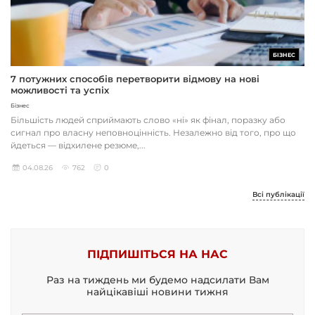
БІЗНЕС
7 потужних способів перетворити відмову на нові
можливості та успіх
Бізнес
Більшість людей сприймають слово «ні» як фінал, поразку або
сигнал про власну неповноцінність. Незалежно від того, про що
йдеться — відхилене резюме,...
04.08.26
762
0
Всі публікації
ПІДПИШІТЬСЯ НА НАС
Раз на тиждень ми будемо надсилати Вам
найцікавіші новини тижня