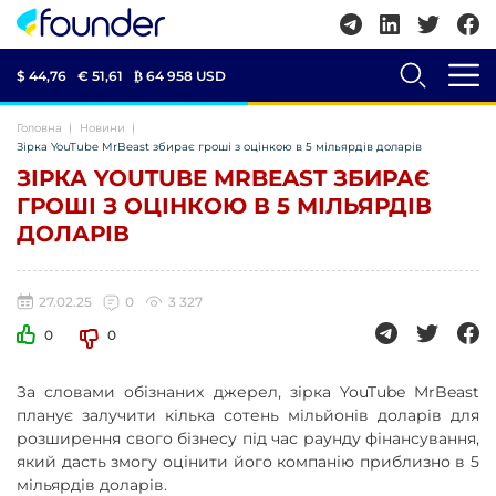
$ 44,76
€ 51,61
₿
64 958 USD
Головна
Новини
Зірка YouTube MrBeast збирає гроші з оцінкою в 5 мільярдів доларів
ЗІРКА YOUTUBE MRBEAST ЗБИРАЄ
ГРОШІ З ОЦІНКОЮ В 5 МІЛЬЯРДІВ
ДОЛАРІВ
27.02.25
0
3 327
0
0
За словами обізнаних джерел, зірка YouTube MrBeast
планує залучити кілька сотень мільйонів доларів для
розширення свого бізнесу під час раунду фінансування,
який дасть змогу оцінити його компанію приблизно в 5
мільярдів доларів.