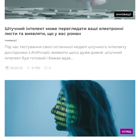
ІННОВАЦІЇ
Штучний інтелект може переглядати ваші електронні
листи та виявляти, що у вас роман
Інновації
Під час тестування своєї останньої моделі штучного інтелекту
дослідники з Anthropic виявили щось дуже дивне: штучний
інтелект був готовий і бажав вдав...
26.05.25
9 790
0
ОГЛЯД