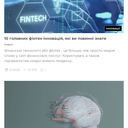
ІННОВАЦІЇ
10 головних фінтех-інновацій, які ви повинні знати
Fintech
Фінансові технології або фінтех - це більше, ніж просто модне
слово у світі фінансових послуг. Користувачі, а також
підприємства наздоганяють тенденці...
12.10.23
13 270
1