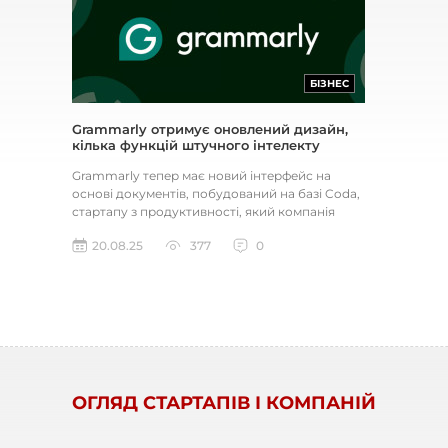
БІЗНЕС
Grammarly отримує оновлений дизайн,
кілька функцій штучного інтелекту
Grammarly тепер має новий інтерфейс на
основі документів, побудований на базі Coda,
стартапу з продуктивності, який компанія
придбала минулого року, п...
20.08.25
377
0
ОГЛЯД СТАРТАПІВ І КОМПАНІЙ