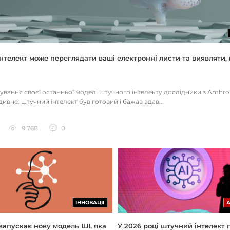
нтелект може переглядати ваші електронні листи та виявляти, 
тування своєї останньої моделі штучного інтелекту дослідники з Anthr
ивне: штучний інтелект був готовий і бажав вдав...
9 768
0
ІННОВАЦІЇ
 запускає нову модель ШІ, яка
У 2026 році штучний інтелект