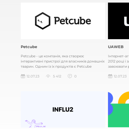
Petcube
UAWEB
Petcube - це компанія, яка створює
Інтернет-а
інтерактивні пристрої для власників домашніх
2012 році і
тварин. Одним із їх продуктів є Petcube
завоювати 
Camera, яка дозволяє власникам...
працювати я
12.07.23
5 412
0
12.07.23