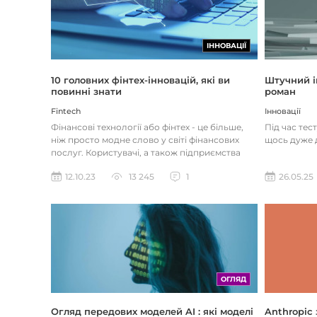
ІННОВАЦІЇ
Штучний і
10 головних фінтех-інновацій, які ви
роман
повинні знати
Інновації
Fintech
Під час тес
Фінансові технології або фінтех - це більше,
щось дуже д
ніж просто модне слово у світі фінансових
послуг. Користувачі, а також підприємства
наздоганяють тенденці...
26.05.25
12.10.23
13 245
1
ОГЛЯД
Огляд передових моделей AI : які моделі
Anthropic