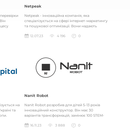
Netpeak
 перевірки
Netpeak - інноваційна компанія, яка
Він
спеціалізується на сфері інтернет-маркетингу
цесу
та пошукової оптимізації. Вони надають
.
широкий спектр послуг, включаю...
12.07.23
4 196
0
Nanit Robot
ізується на
Nanit Robot розробив для дітей 5-13 років
країні та
інноваційний конструктор. Він має 30
опи.
варіантів трансформацій, замінює 100 STEM-
іграшок. Розвиває логічне та...
16.11.23
3 888
0