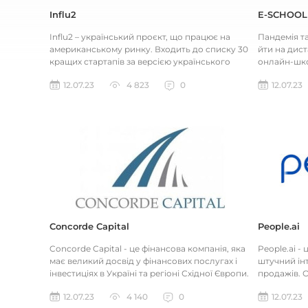
Influ2
E-SCHOOL
Influ2 – український проєкт, що працює на
Пандемія т
американському ринку. Входить до списку 30
йти на дист
кращих стартапів за версією українського
онлайн-шко
Forbes. Це B2B маркетинг...
замовлення 
12.07.23
4 823
0
12.07.23
Concorde Capital
People.ai
Concorde Capital - це фінансова компанія, яка
People.ai -
має великий досвід у фінансових послугах і
штучний інт
інвестиціях в Україні та регіоні Східної Європи.
продажів. О
Компанія бул...
полегшенні
12.07.23
4 140
0
12.07.23