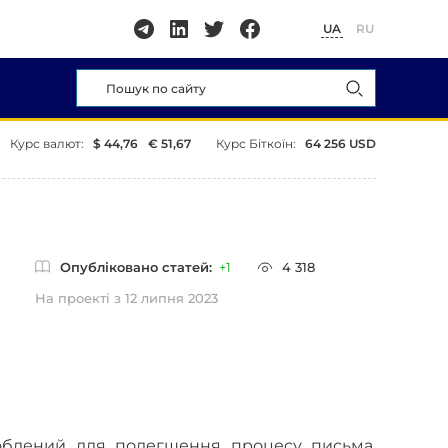
UA
RU
Курс валют:
$ 44,76
€ 51,67
Курс Біткоїн:
64 256 USD
Опубліковано статей:
+1
4 318
На проекті з 12 липня 2023
роблений для полегшення процесу письма,