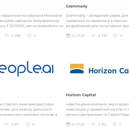
Grammarly
а карантини мотивували Міносвіти
Grammarly - це відомий сервіс для
анційне навчання. Всеукраїнську
граматики та правопису в текстах. 
лу E SCHOOL.net.ua розробили на
розроблений для полегшення про
Міносвіти з...
письма, редагування та перевірки..
4 398
0
12.07.23
4 318
0
Horizon Capital
 це стартап, який використовує
Інвестиційна компанія, яка спеціал
елект для аналізу діяльності
інвестиціях у приватний капітал в У
сновна мета компанії полягає в
регіоні Центральної та Східної Євр
 роботи продажни...
Компанія спеціалізує...
3 917
0
12.07.23
3 912
0