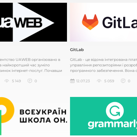
GitLab
гентство UAWEB організовано в
GitLab - це відома інтегрована пл
 за найкоротший час зуміло
управління репозиторіями і розро
ринок інтернет-послуг. Почавши
програмного забезпечення. Вона 
к невелика компанія...
для спільної роботи розробник...
5 149
0
12.07.23
5 059
0