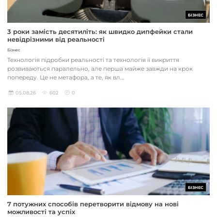
БІЗНЕС
3 роки замість десятиліть: як швидко дипфейки стали
невідрізними від реальності
Бізнес
Технологія підробки реальності та технологія її викриття
розвиваються паралельно, але перша майже завжди на крок
попереду. Це не метафора, а те, як вл...
05.08.26
602
0
БІЗНЕС
7 потужних способів перетворити відмову на нові
можливості та успіх