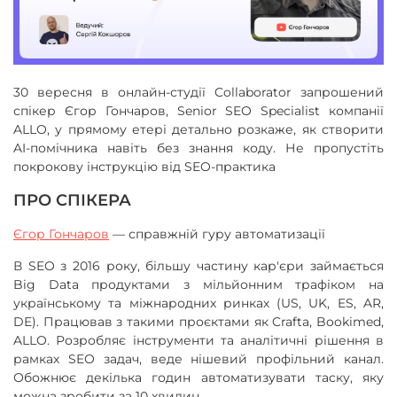
30 вересня в онлайн-студії Collaborator запрошений
спікер Єгор Гончаров, Senior SEO Specialist компанії
ALLO, у прямому етері детально розкаже, як створити
AI-помічника навіть без знання коду. Не пропустіть
покрокову інструкцію від SEO-практика
ПРО СПІКЕРА
Єгор Гончаров
— справжній гуру автоматизації
В SEO з 2016 року, більшу частину кар'єри займається
Big Data продуктами з мільйонним трафіком на
українському та міжнародних ринках (US, UK, ES, AR,
DE). Працював з такими проєктами як Crafta, Bookimed,
ALLO. Розробляє інструменти та аналітичні рішення в
рамках SEO задач, веде нішевий профільний канал.
Обожнює декілька годин автоматизувати таску, яку
можна зробити за 10 хвилин.