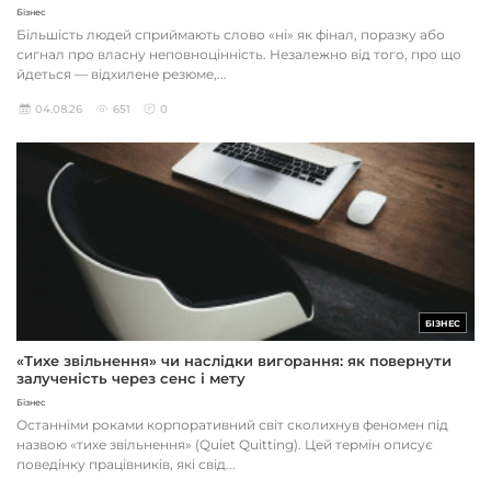
Бізнес
Більшість людей сприймають слово «ні» як фінал, поразку або
сигнал про власну неповноцінність. Незалежно від того, про що
йдеться — відхилене резюме,...
04.08.26
651
0
БІЗНЕС
«Тихе звільнення» чи наслідки вигорання: як повернути
залученість через сенс і мету
Бізнес
Останніми роками корпоративний світ сколихнув феномен під
назвою «тихе звільнення» (Quiet Quitting). Цей термін описує
поведінку працівників, які свід...