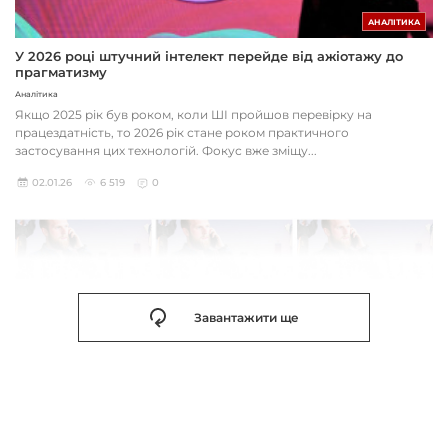
АНАЛІТИКА
У 2026 році штучний інтелект перейде від ажіотажу до
прагматизму
Аналітика
Якщо 2025 рік був роком, коли ШІ пройшов перевірку на
працездатність, то 2026 рік стане роком практичного
застосування цих технологій. Фокус вже зміщу...
02.01.26
6 519
0
Завантажити ще