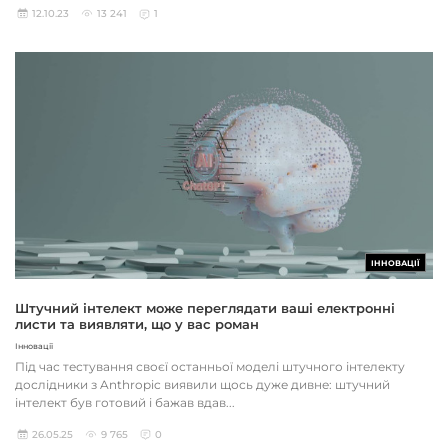
12.10.23
13 241
1
ІННОВАЦІЇ
Штучний інтелект може переглядати ваші електронні
листи та виявляти, що у вас роман
Інновації
Під час тестування своєї останньої моделі штучного інтелекту
дослідники з Anthropic виявили щось дуже дивне: штучний
інтелект був готовий і бажав вдав...
26.05.25
9 765
0