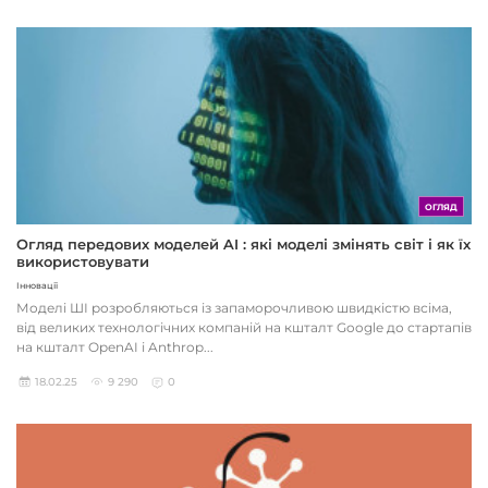
ОГЛЯД
Огляд передових моделей AI : які моделі змінять світ і як їх
використовувати
Інновації
Моделі ШІ розробляються із запаморочливою швидкістю всіма,
від великих технологічних компаній на кшталт Google до стартапів
на кшталт OpenAI і Anthrop...
18.02.25
9 290
0