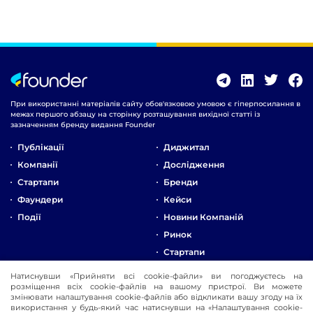
При використанні матеріалів сайту обов'язковою умовою є гіперпосилання в
межах першого абзацу на сторінку розташування вихідної статті із
зазначенням бренду видання Founder
Публікації
Диджитал
Компанії
Дослідження
Стартапи
Бренди
Фаундери
Кейси
Події
Новини Компаній
Ринок
Стартапи
Натиснувши «Прийняти всі cookie-файли» ви погоджуєтесь на
Про Компанію
розміщення всіх cookie-файлів на вашому пристрої. Ви можете
змінювати налаштування cookie-файлів або відкликати вашу згоду на їх
Реклама
використання у будь-який час натиснувши на «Налаштування cookie-