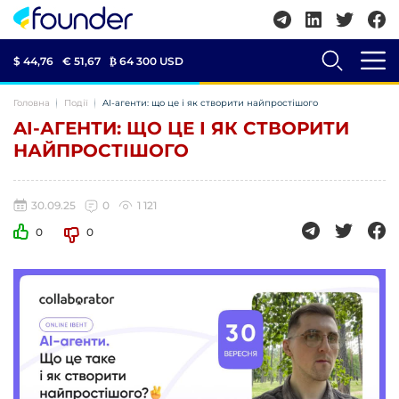
$ 44,76
€ 51,67
₿
64 300 USD
Головна
Події
AI-агенти: що це і як створити найпростішого
AI-АГЕНТИ: ЩО ЦЕ І ЯК СТВОРИТИ
НАЙПРОСТІШОГО
30.09.25
0
1 121
0
0