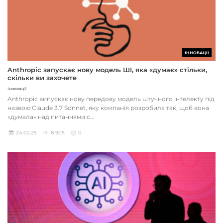
ІННОВАЦІЇ
Anthropic запускає нову модель ШІ, яка «думає» стільки,
скільки ви захочете
Інновації
Anthropic випускає нову передову модель штучного інтелекту під
назвою Claude 3.7 Sonnet, яку компанія розробила так, щоб вона
«думала» над питаннями с...
24.02.25
8 905
0