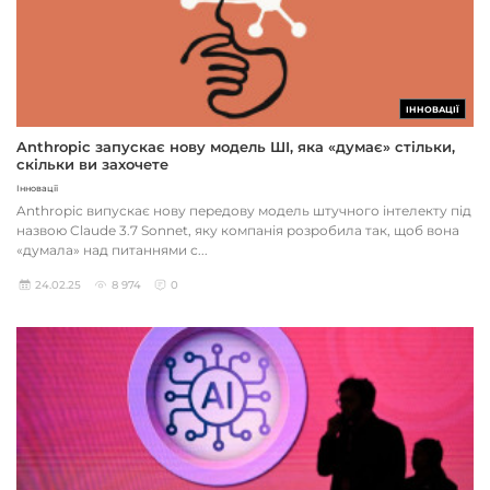
ІННОВАЦІЇ
Anthropic запускає нову модель ШІ, яка «думає» стільки,
скільки ви захочете
Інновації
Anthropic випускає нову передову модель штучного інтелекту під
назвою Claude 3.7 Sonnet, яку компанія розробила так, щоб вона
«думала» над питаннями с...
24.02.25
8 974
0