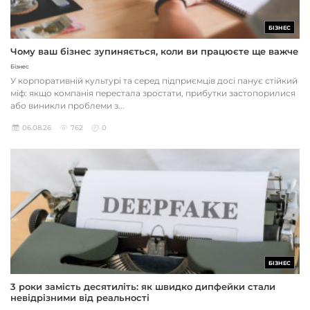
БІЗНЕС
Чому ваш бізнес зупиняється, коли ви працюєте ще важче
Бізнес
У корпоративній культурі та серед підприємців досі панує стійкий
міф: якщо компанія перестала зростати, прибутки застопорилися
або виникли проблеми з...
06.08.26
762
0
БІЗНЕС
3 роки замість десятиліть: як швидко дипфейки стали
невідрізними від реальності