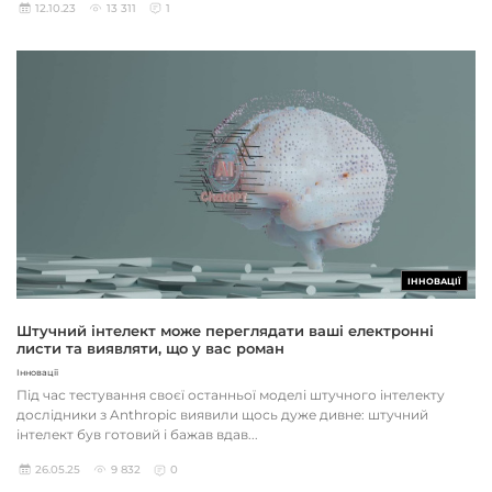
12.10.23
13 311
1
ІННОВАЦІЇ
Штучний інтелект може переглядати ваші електронні
листи та виявляти, що у вас роман
Інновації
Під час тестування своєї останньої моделі штучного інтелекту
дослідники з Anthropic виявили щось дуже дивне: штучний
інтелект був готовий і бажав вдав...
26.05.25
9 832
0