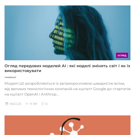
ОГЛЯД
Огляд передових моделей AI : які моделі змінять світ і як їх
використовувати
Інновації
Моделі ШІ розробляються із запаморочливою швидкістю всіма,
від великих технологічних компаній на кшталт Google до стартапів
на кшталт OpenAI і Anthrop...
18.02.25
9 391
0