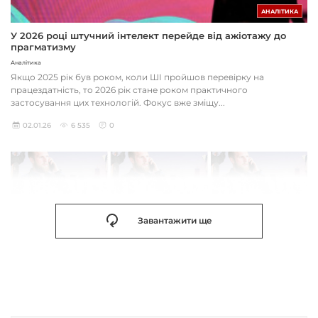
АНАЛІТИКА
У 2026 році штучний інтелект перейде від ажіотажу до
прагматизму
Аналітика
Якщо 2025 рік був роком, коли ШІ пройшов перевірку на
працездатність, то 2026 рік стане роком практичного
застосування цих технологій. Фокус вже зміщу...
02.01.26
6 535
0
Завантажити ще