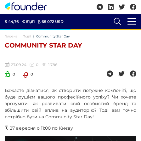
$ 44,76
€ 51,61
₿
65 072 USD
Головна
Події
Community Star Day
COMMUNITY STAR DAY
27.09.24
0
1 786
0
0
Бажаєте дізнатися, як створити потужне ком'юніті, що
буде рушієм вашого професійного успіху? Чи хочете
зрозуміти, як розвивати свій особистий бренд та
збільшити свій вплив на аудиторію? Тоді вам точно
потрібно бути на Community Star Day!
🗓 27 вересня о 11:00 по Києву