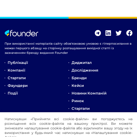
При використанні матеріалів сайту обов'язковою умовою є гіперпосилання в
межах першого абзацу на сторінку розташування вихідної статті із
зазначенням бренду видання Founder
Публікації
Диджитал
Компанії
Дослідження
Стартапи
Бренди
Фаундери
Кейси
Події
Новини Компаній
Ринок
Стартапи
Натиснувши «Прийняти всі cookie-файли» ви погоджуєтесь на
Про Компанію
розміщення всіх cookie-файлів на вашому пристрої. Ви можете
Реклама
змінювати налаштування cookie-файлів або відкликати вашу згоду на їх
використання у будь-який час натиснувши на «Налаштування cookie-
Контакти