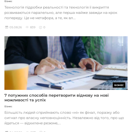
Бізнес
Технологія підробки реальності та технологія її викриття
розвиваються паралельно, але перша майже завжди на крок
попереду. Це не метафора, а те, як вл...
05.08.26
839
0
БІЗНЕС
7 потужних способів перетворити відмову на нові
можливості та успіх
Бізнес
Більшість людей сприймають слово «ні» як фінал, поразку або
сигнал про власну неповноцінність. Незалежно від того, про що
йдеться — відхилене резюме,...