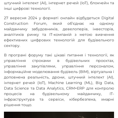
штучний інтелект (AI), інтернет речей (IoT), блокчейн та
інші цифрові технології.
27 вересня 2024 у форматі онлайн відбудеться Digital
Construction Forum, який об’єднає на одному
майданчику забудовників, девелоперів, інвесторів,
аналітиків ринку та ІТ-компаній з метою вивчення
ефективних цифрових технологій для будівельного
сектору.
В програмі форуму такі цікаві питання і технології, як
управління строками в будівельних проєктах,
управління закупівлями, управління персоналом,
інформаційне моделювання будівель (BIM), віртуальна і
доповнена реальність, дрони, штучний інтелект (AI),
інтернет речей (IoT), Machine Learning (ML), Big Data,
Data Science та Data Analytics, CRM+ERP для контролю
процесів на будівельному майданчику, ІТ-
інфраструктура та сервіси, кібербезпека, хмарні
рішення тощо.