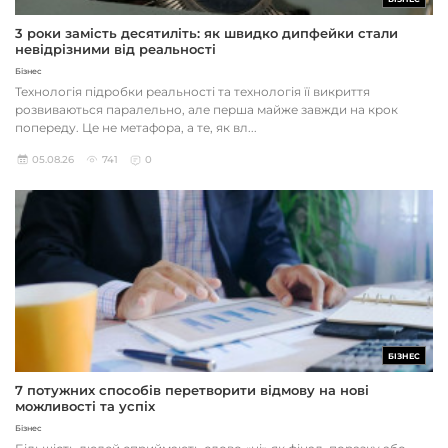
3 роки замість десятиліть: як швидко дипфейки стали
невідрізними від реальності
Бізнес
Технологія підробки реальності та технологія її викриття
розвиваються паралельно, але перша майже завжди на крок
попереду. Це не метафора, а те, як вл...
05.08.26
741
0
БІЗНЕС
7 потужних способів перетворити відмову на нові
можливості та успіх
Бізнес