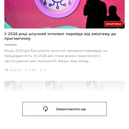
АНАЛІТИКА
У 2026 році штучний інтелект перейде від ажіотажу до
прагматизму
Аналітика
Якщо 2025 рік був роком, коли ШІ пройшов перевірку на
працездатність, то 2026 рік стане роком практичного
застосування цих технологій. Фокус вже зміщу...
02.01.26
6 525
0
Завантажити ще