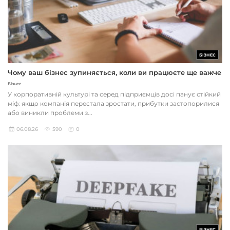
БІЗНЕС
Чому ваш бізнес зупиняється, коли ви працюєте ще важче
Бізнес
У корпоративній культурі та серед підприємців досі панує стійкий
міф: якщо компанія перестала зростати, прибутки застопорилися
або виникли проблеми з...
06.08.26
590
0
БІЗНЕС