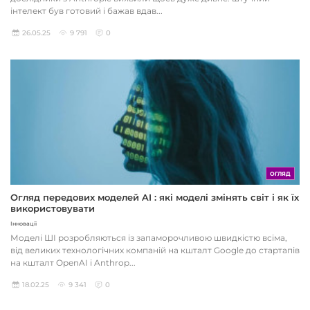
інтелект був готовий і бажав вдав...
26.05.25
9 791
0
ОГЛЯД
Огляд передових моделей AI : які моделі змінять світ і як їх
використовувати
Інновації
Моделі ШІ розробляються із запаморочливою швидкістю всіма,
від великих технологічних компаній на кшталт Google до стартапів
на кшталт OpenAI і Anthrop...
18.02.25
9 341
0