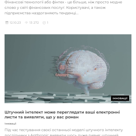
Фінансові технології або фінтех - це більше, ніж просто модне
слово у світі фінансових послуг. Користувачі, а також
підприємства наздоганяють тенденці...
12.10.23
13 272
1
ІННОВАЦІЇ
Штучний інтелект може переглядати ваші електронні
листи та виявляти, що у вас роман
Інновації
Під час тестування своєї останньої моделі штучного інтелекту
дослідники з Anthropic виявили щось дуже дивне: штучний