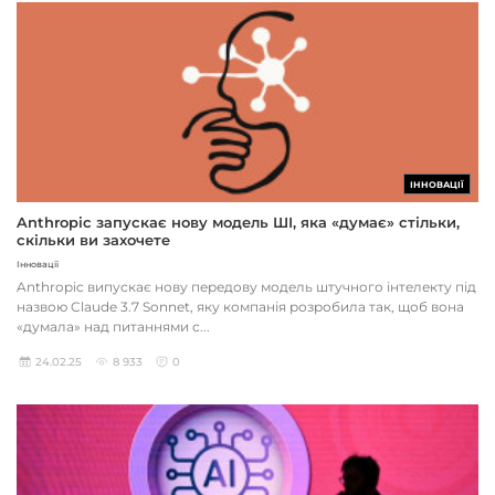
ІННОВАЦІЇ
Anthropic запускає нову модель ШІ, яка «думає» стільки,
скільки ви захочете
Інновації
Anthropic випускає нову передову модель штучного інтелекту під
назвою Claude 3.7 Sonnet, яку компанія розробила так, щоб вона
«думала» над питаннями с...
24.02.25
8 933
0