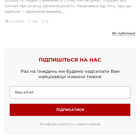
Більшість людей сприймають слово «ні» як фінал, поразку або
сигнал про власну неповноцінність. Незалежно від того, про що
йдеться — відхилене резюме,...
04.08.26
763
0
Всі публікації
ПІДПИШІТЬСЯ НА НАС
Раз на тиждень ми будемо надсилати Вам
найцікавіші новини тижня
ПІДПИСАТИСЯ
Конфіденційність гарантована