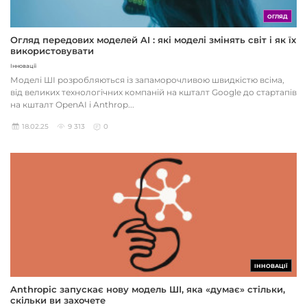
ОГЛЯД
Огляд передових моделей AI : які моделі змінять світ і як їх
використовувати
Інновації
Моделі ШІ розробляються із запаморочливою швидкістю всіма,
від великих технологічних компаній на кшталт Google до стартапів
на кшталт OpenAI і Anthrop...
18.02.25
9 313
0
ІННОВАЦІЇ
Anthropic запускає нову модель ШІ, яка «думає» стільки,
скільки ви захочете