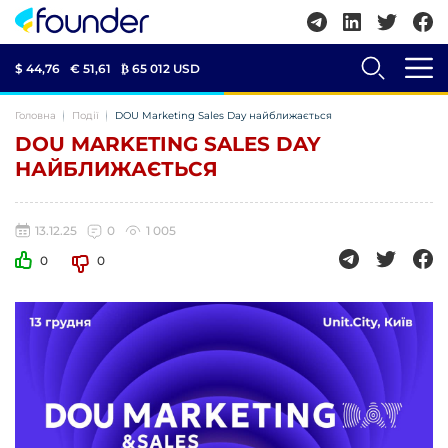
$ 44,76
€ 51,61
₿
65 012 USD
Головна
Події
DOU Marketing Sales Day найближається
DOU MARKETING SALES DAY
НАЙБЛИЖАЄТЬСЯ
13.12.25
0
1 005
0
0