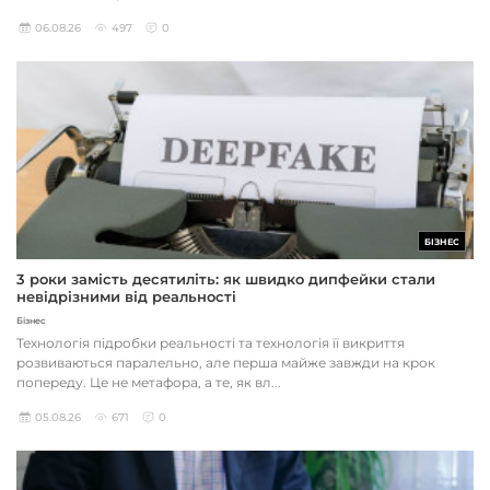
06.08.26
497
0
БІЗНЕС
3 роки замість десятиліть: як швидко дипфейки стали
невідрізними від реальності
Бізнес
Технологія підробки реальності та технологія її викриття
розвиваються паралельно, але перша майже завжди на крок
попереду. Це не метафора, а те, як вл...
05.08.26
671
0