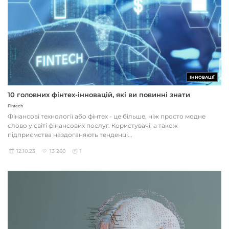
ІННОВАЦІЇ
10 головних фінтех-інновацій, які ви повинні знати
Fintech
Фінансові технології або фінтех - це більше, ніж просто модне
слово у світі фінансових послуг. Користувачі, а також
підприємства наздоганяють тенденці...
12.10.23
13 260
1