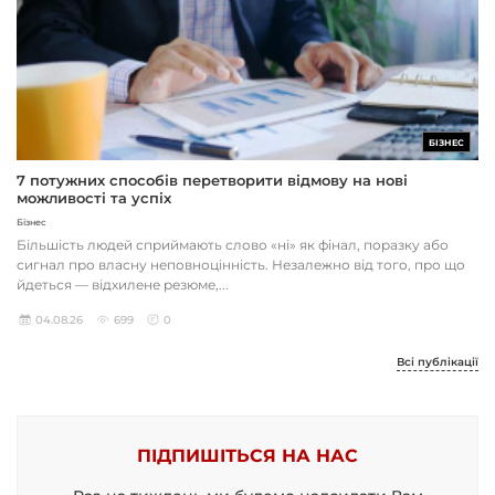
БІЗНЕС
7 потужних способів перетворити відмову на нові
можливості та успіх
Бізнес
Більшість людей сприймають слово «ні» як фінал, поразку або
сигнал про власну неповноцінність. Незалежно від того, про що
йдеться — відхилене резюме,...
04.08.26
699
0
Всі публікації
ПІДПИШІТЬСЯ НА НАС