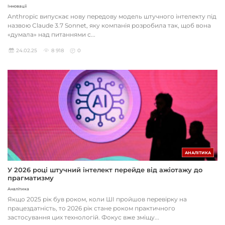
Інновації
Anthropic випускає нову передову модель штучного інтелекту під
назвою Claude 3.7 Sonnet, яку компанія розробила так, щоб вона
«думала» над питаннями с...
24.02.25
8 918
0
АНАЛІТИКА
У 2026 році штучний інтелект перейде від ажіотажу до
прагматизму
Аналітика
Якщо 2025 рік був роком, коли ШІ пройшов перевірку на
працездатність, то 2026 рік стане роком практичного
застосування цих технологій. Фокус вже зміщу...