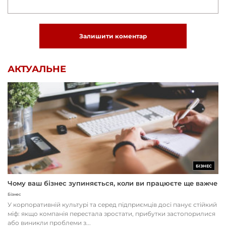
Залишити коментар
АКТУАЛЬНЕ
БІЗНЕС
Чому ваш бізнес зупиняється, коли ви працюєте ще важче
Бізнес
У корпоративній культурі та серед підприємців досі панує стійкий
міф: якщо компанія перестала зростати, прибутки застопорилися
або виникли проблеми з...