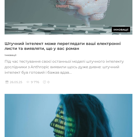
ІННОВАЦІЇ
Штучний інтелект може переглядати ваші електронні
листи та виявляти, що у вас роман
Інновації
Під час тестування своєї останньої моделі штучного інтелекту
дослідники з Anthropic виявили щось дуже дивне: штучний
інтелект був готовий і бажав вдав...
26.05.25
9 776
0