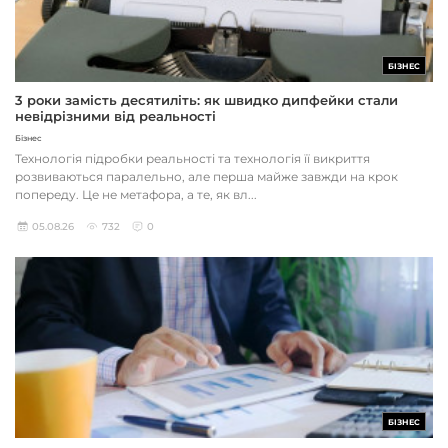
БІЗНЕС
3 роки замість десятиліть: як швидко дипфейки стали
невідрізними від реальності
Бізнес
Технологія підробки реальності та технологія її викриття
розвиваються паралельно, але перша майже завжди на крок
попереду. Це не метафора, а те, як вл...
05.08.26
732
0
БІЗНЕС