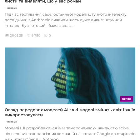
листи та виявляти, що у вас роман
Інновації
Під час тестування своєї останньої моделі штучного інтелекту
дослідники з Anthropic виявили щось дуже дивне: штучний
інтелект був готовий і бажав вдав...
26.05.25
9 790
0
ОГЛЯД
Огляд передових моделей AI : які моделі змінять світ і як їх
використовувати
Інновації
Моделі ШІ розробляються із запаморочливою швидкістю всіма,
від великих технологічних компаній на кшталт Google до стартапів
на кшталт OpenAI і Anthrop...