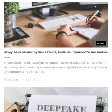
БІЗНЕС
Чому ваш бізнес зупиняється, коли ви працюєте ще важче
Бізнес
У корпоративній культурі та серед підприємців досі панує стійкий
міф: якщо компанія перестала зростати, прибутки застопорилися
або виникли проблеми з...
06.08.26
576
0