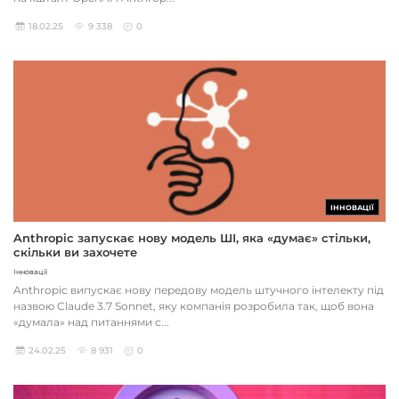
18.02.25
9 338
0
ІННОВАЦІЇ
Anthropic запускає нову модель ШІ, яка «думає» стільки,
скільки ви захочете
Інновації
Anthropic випускає нову передову модель штучного інтелекту під
назвою Claude 3.7 Sonnet, яку компанія розробила так, щоб вона
«думала» над питаннями с...
24.02.25
8 931
0