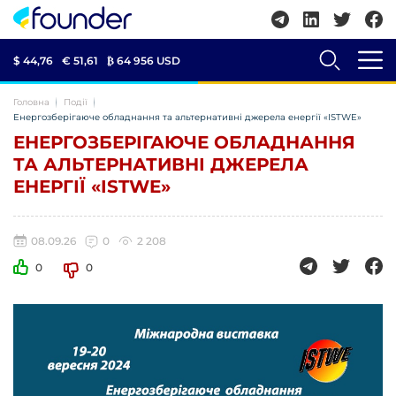
$ 44,76
€ 51,61
₿
64 956 USD
Головна
Події
Енергозберігаюче обладнання та альтернативні джерела енергії «ISTWE»
ЕНЕРГОЗБЕРІГАЮЧЕ ОБЛАДНАННЯ
ТА АЛЬТЕРНАТИВНІ ДЖЕРЕЛА
ЕНЕРГІЇ «ISTWE»
08.09.26
0
2 208
0
0