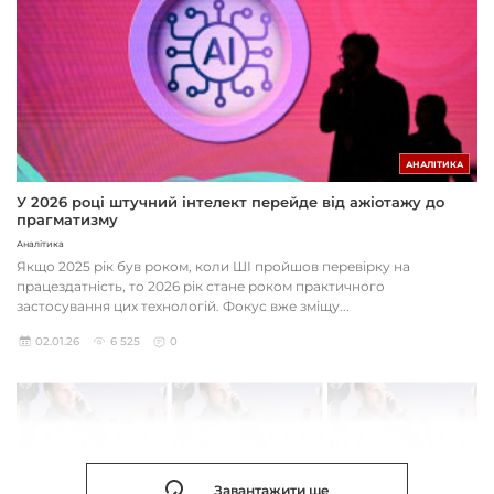
АНАЛІТИКА
У 2026 році штучний інтелект перейде від ажіотажу до
прагматизму
Аналітика
Якщо 2025 рік був роком, коли ШІ пройшов перевірку на
працездатність, то 2026 рік стане роком практичного
застосування цих технологій. Фокус вже зміщу...
02.01.26
6 525
0
Завантажити ще