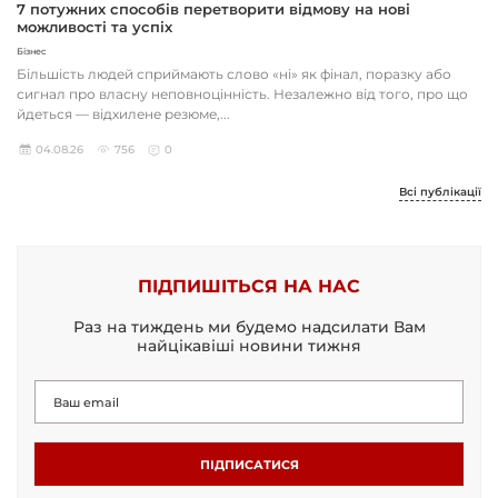
7 потужних способів перетворити відмову на нові
можливості та успіх
Бізнес
Більшість людей сприймають слово «ні» як фінал, поразку або
сигнал про власну неповноцінність. Незалежно від того, про що
йдеться — відхилене резюме,...
04.08.26
756
0
Всі публікації
ПІДПИШІТЬСЯ НА НАС
Раз на тиждень ми будемо надсилати Вам
найцікавіші новини тижня
ПІДПИСАТИСЯ