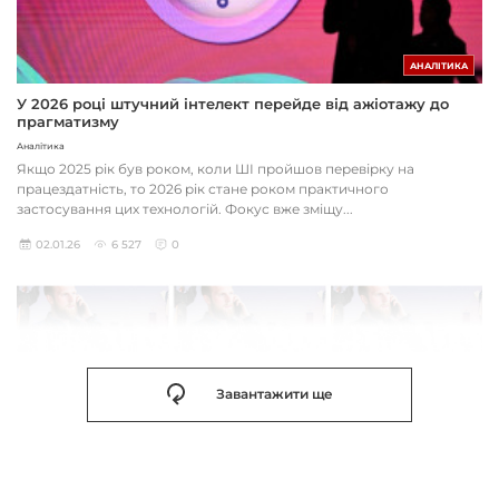
АНАЛІТИКА
У 2026 році штучний інтелект перейде від ажіотажу до
прагматизму
Аналітика
Якщо 2025 рік був роком, коли ШІ пройшов перевірку на
працездатність, то 2026 рік стане роком практичного
застосування цих технологій. Фокус вже зміщу...
02.01.26
6 527
0
Завантажити ще