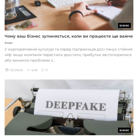
БІЗНЕС
Чому ваш бізнес зупиняється, коли ви працюєте ще важче
Бізнес
У корпоративній культурі та серед підприємців досі панує стійкий
міф: якщо компанія перестала зростати, прибутки застопорилися
або виникли проблеми з...
06.08.26
648
0
БІЗНЕС