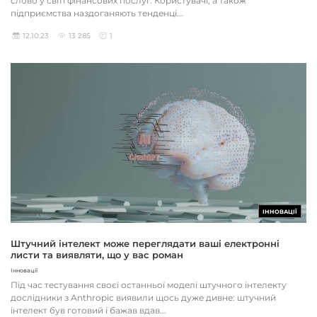
слово у світі фінансових послуг. Користувачі, а також
підприємства наздоганяють тенденці...
12.10.23
13 285
1
ІННОВАЦІЇ
Штучний інтелект може переглядати ваші електронні
листи та виявляти, що у вас роман
Інновації
Під час тестування своєї останньої моделі штучного інтелекту
дослідники з Anthropic виявили щось дуже дивне: штучний
інтелект був готовий і бажав вдав...