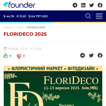
$ 44,76
€ 51,61
₿
64 737 USD
Головна
Події
FloriDeco 2025
FLORIDECO 2025
11.09.25
0
1 525
0
0