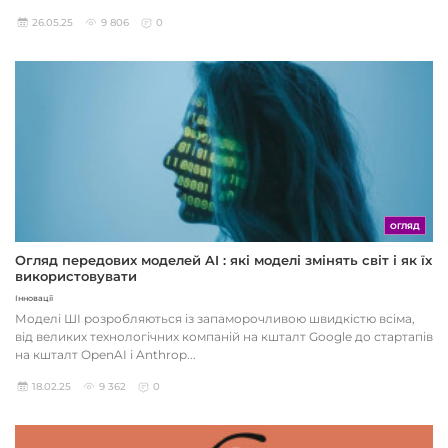
26.05.25
9 806
0
ОГЛЯД
Огляд передових моделей AI : які моделі змінять світ і як їх
використовувати
Інновації
Моделі ШІ розробляються із запаморочливою швидкістю всіма,
від великих технологічних компаній на кшталт Google до стартапів
на кшталт OpenAI і Anthrop...
18.02.25
9 362
0