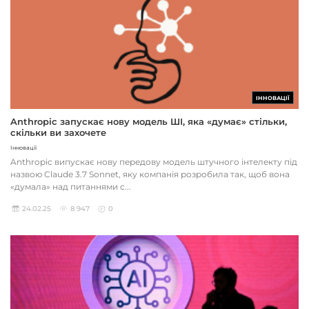
ІННОВАЦІЇ
Anthropic запускає нову модель ШІ, яка «думає» стільки,
скільки ви захочете
Інновації
Anthropic випускає нову передову модель штучного інтелекту під
назвою Claude 3.7 Sonnet, яку компанія розробила так, щоб вона
«думала» над питаннями с...
24.02.25
8 947
0