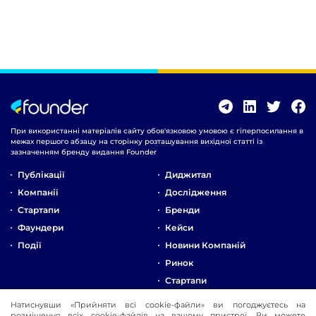
При використанні матеріалів сайту обов'язковою умовою є гіперпосилання в
межах першого абзацу на сторінку розташування вихідної статті із
зазначенням бренду видання Founder
Публікації
Диджитал
Компанії
Дослідження
Стартапи
Бренди
Фаундери
Кейси
Події
Новини Компаній
Ринок
Стартапи
Натиснувши «Прийняти всі cookie-файли» ви погоджуєтесь на
Про Компанію
розміщення всіх cookie-файлів на вашому пристрої. Ви можете