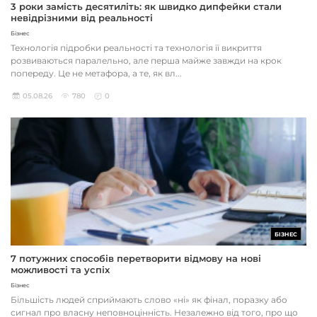
3 роки замість десятиліть: як швидко дипфейки стали
невідрізними від реальності
Бізнес
Технологія підробки реальності та технологія її викриття
розвиваються паралельно, але перша майже завжди на крок
попереду. Це не метафора, а те, як вл...
05.08.26
780
0
БІЗНЕС
7 потужних способів перетворити відмову на нові
можливості та успіх
Бізнес
Більшість людей сприймають слово «ні» як фінал, поразку або
сигнал про власну неповноцінність. Незалежно від того, про що