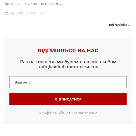
йдеться — відхилене резюме,...
04.08.26
818
0
Всі публікації
ПІДПИШІТЬСЯ НА НАС
Раз на тиждень ми будемо надсилати Вам
найцікавіші новини тижня
ПІДПИСАТИСЯ
Конфіденційність гарантована