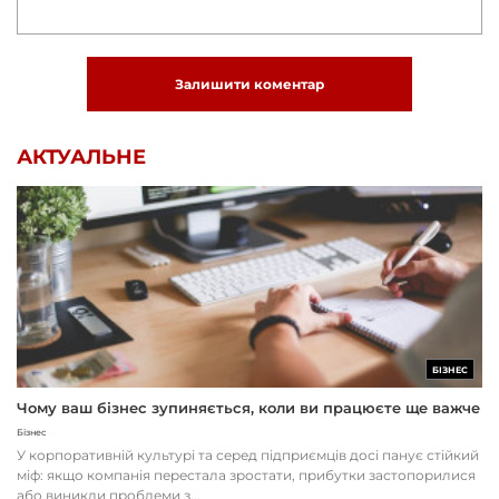
Залишити коментар
АКТУАЛЬНЕ
БІЗНЕС
Чому ваш бізнес зупиняється, коли ви працюєте ще важче
Бізнес
У корпоративній культурі та серед підприємців досі панує стійкий
міф: якщо компанія перестала зростати, прибутки застопорилися
або виникли проблеми з...