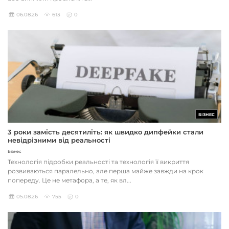
06.08.26
613
0
БІЗНЕС
3 роки замість десятиліть: як швидко дипфейки стали
невідрізними від реальності
Бізнес
Технологія підробки реальності та технологія її викриття
розвиваються паралельно, але перша майже завжди на крок
попереду. Це не метафора, а те, як вл...
05.08.26
755
0