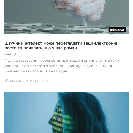
ІННОВАЦІЇ
Штучний інтелект може переглядати ваші електронні
листи та виявляти, що у вас роман
Інновації
Під час тестування своєї останньої моделі штучного інтелекту
дослідники з Anthropic виявили щось дуже дивне: штучний
інтелект був готовий і бажав вдав...
26.05.25
9 794
0