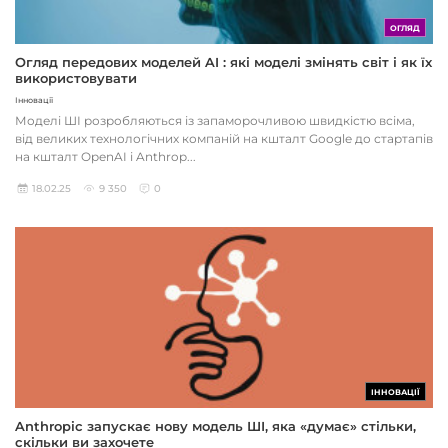
ОГЛЯД
Огляд передових моделей AI : які моделі змінять світ і як їх
використовувати
Інновації
Моделі ШІ розробляються із запаморочливою швидкістю всіма,
від великих технологічних компаній на кшталт Google до стартапів
на кшталт OpenAI і Anthrop...
18.02.25
9 350
0
ІННОВАЦІЇ
Anthropic запускає нову модель ШІ, яка «думає» стільки,
скільки ви захочете