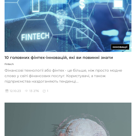
ІННОВАЦІЇ
10 головних фінтех-інновацій, які ви повинні знати
Fintech
Фінансові технології або фінтех - це більше, ніж просто модне
слово у світі фінансових послуг. Користувачі, а також
підприємства наздоганяють тенденці...
12.10.23
13 276
1