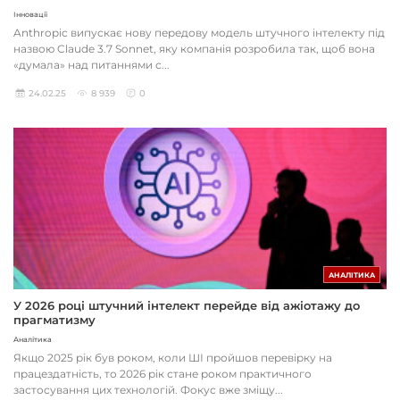
Інновації
Anthropic випускає нову передову модель штучного інтелекту під
назвою Claude 3.7 Sonnet, яку компанія розробила так, щоб вона
«думала» над питаннями с...
24.02.25
8 939
0
АНАЛІТИКА
У 2026 році штучний інтелект перейде від ажіотажу до
прагматизму
Аналітика
Якщо 2025 рік був роком, коли ШІ пройшов перевірку на
працездатність, то 2026 рік стане роком практичного
застосування цих технологій. Фокус вже зміщу...