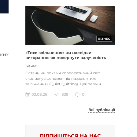
БІЗНЕС
«Тихе звільнення» чи наслідки
ких
вигорання: як повернути залученість
через сенс і мету
Бізнес
Останніми роками корпоративний світ
сколихнув феномен під назвою «тихе
звільнення» (Quiet Quitting). Цей термін
описує поведінку працівників, які свід...
03.08.26
839
0
Всі публікації
ПІДПИШІТЬСЯ НА НАС