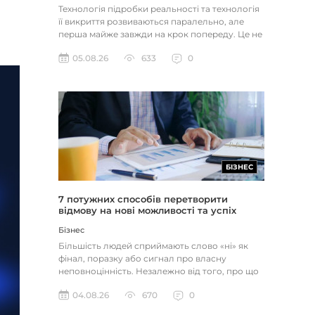
Технологія підробки реальності та технологія
її викриття розвиваються паралельно, але
перша майже завжди на крок попереду. Це не
метафора, а те, як вл...
05.08.26
633
0
БІЗНЕС
7 потужних способів перетворити
відмову на нові можливості та успіх
Бізнес
Більшість людей сприймають слово «ні» як
фінал, поразку або сигнал про власну
неповноцінність. Незалежно від того, про що
йдеться — відхилене резюме,...
04.08.26
670
0