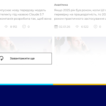
Аналітика
випускає нову передову модель
Якщо 2025 рік був роком, коли Ш
телекту під назвою Claude 3.7
перевірку на працездатність, то 20
 компанія розробила так, щоб вона
роком практичного застосування 
д питаннями с...
технологій. Фокус вже зміщу...
8 912
0
02.01.26
6 522
0
Завантажити ще