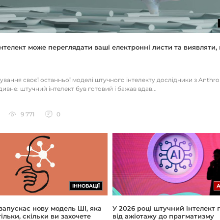
нтелект може переглядати ваші електронні листи та виявляти, 
тування своєї останньої моделі штучного інтелекту дослідники з Anthr
ивне: штучний інтелект був готовий і бажав вдав...
9 771
0
ІННОВАЦІЇ
 запускає нову модель ШІ, яка
У 2026 році штучний інтелект
ільки, скільки ви захочете
від ажіотажу до прагматизму