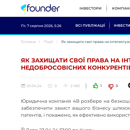
ІНВЕСТОРИ
КОМПАНІ
ВСІ ПУБЛІКАЦІЇ
ІНВЕСТИ
Пт, 7 серпня 2026, 5:26
Головна
Події
Як захищати свої права на інтелектуа
ЯК ЗАХИЩАТИ СВОЇ ПРАВА НА ІН
НЕДОБРОСОВІСНИХ КОНКУРЕНТІ
23.04.24
0
2 063
1
0
Юридична компанія 4В розбере на безкошто
забезпечити захист вашого бізнесу шляхо
патентів, і покажемо, як ефективно використ