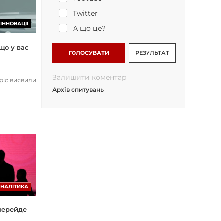
Twitter
ІННОВАЦІЇ
А що це?
що у вас
ГОЛОСУВАТИ
РЕЗУЛЬТАТ
Залишити коментар
opic виявили
Архів опитувань
АНАЛІТИКА
 перейде