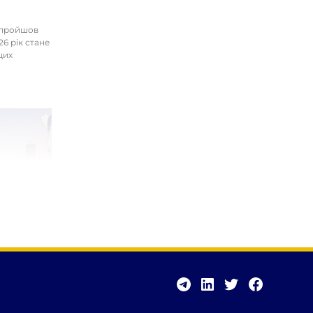
І пройшов
26 рік стане
цих