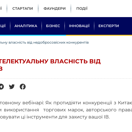
Ї
СТАРТАПИ
ФАУНДЕРИ
ПОДІЇ
ЦІЇ
АНАЛІТИКА
БІЗНЕС
ІННОВАЦІЇ
ЕКСПЕРТИ
льну власність від недобросовісних конкурентів
ТЕЛЕКТУАЛЬНУ ВЛАСНІСТЬ ВІД
В
вному вебінарі: Як протидіяти конкуренції з Кита
м використання торгових марок, авторського права
овувати ці інструменти для захисту вашої ІВ.