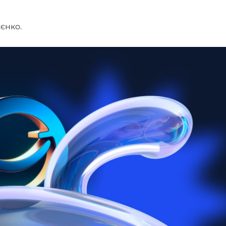
єєнко.