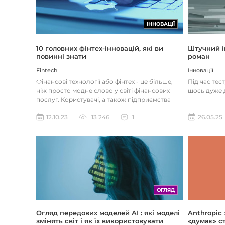
ІННОВАЦІЇ
Штучний і
10 головних фінтех-інновацій, які ви
роман
повинні знати
Інновації
Fintech
Під час тес
Фінансові технології або фінтех - це більше,
щось дуже д
ніж просто модне слово у світі фінансових
послуг. Користувачі, а також підприємства
наздоганяють тенденці...
26.05.25
12.10.23
13 246
1
ОГЛЯД
Огляд передових моделей AI : які моделі
Anthropic
змінять світ і як їх використовувати
«думає» ст