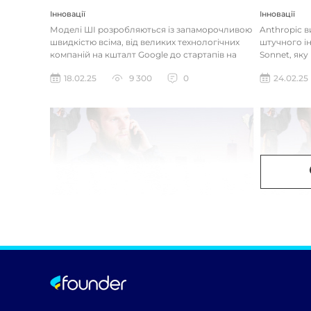
Інновації
Інновації
Моделі ШІ розробляються із запаморочливою
Anthropic 
швидкістю всіма, від великих технологічних
штучного ін
компаній на кшталт Google до стартапів на
Sonnet, яку
кшталт OpenAI і Anthrop...
«думала» на
18.02.25
9 300
0
24.02.25