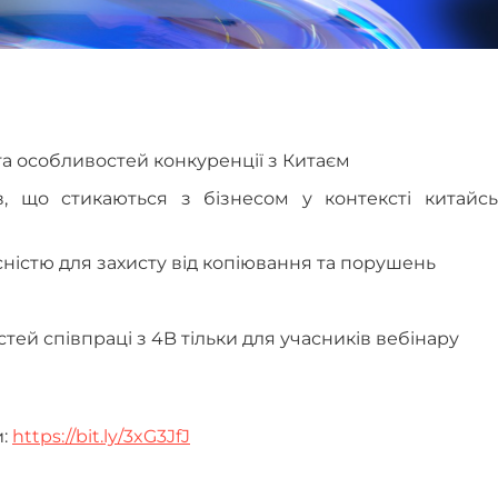
 та особливостей конкуренції з Китаєм
, що стикаються з бізнесом у контексті китайсь
ністю для захисту від копіювання та порушень
тей співпраці з 4B тільки для учасників вебінару
и:
https://bit.ly/3xG3JfJ