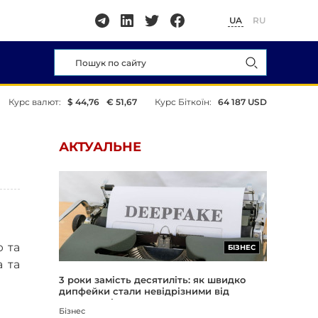
UA
RU
Курс валют:
$ 44,76
€ 51,67
Курс Біткоїн:
64 187 USD
АКТУАЛЬНЕ
ю та
БІЗНЕС
 та
3 роки замість десятиліть: як швидко
дипфейки стали невідрізними від
реальності
Бізнес