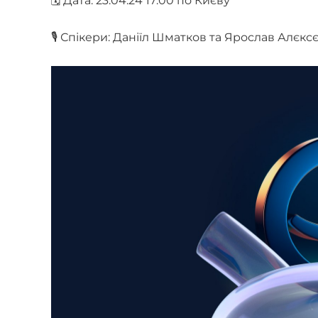
🗓 Дата: 23.04.24 17:00 по Києву
🎙 Спікери: Даніїл Шматков та Ярослав Алєкс