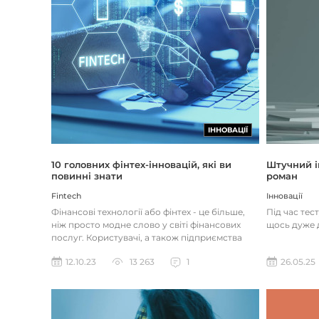
ІННОВАЦІЇ
Штучний і
10 головних фінтех-інновацій, які ви
роман
повинні знати
Інновації
Fintech
Під час тес
Фінансові технології або фінтех - це більше,
щось дуже д
ніж просто модне слово у світі фінансових
послуг. Користувачі, а також підприємства
наздоганяють тенденці...
26.05.25
12.10.23
13 263
1