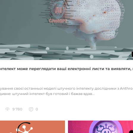
нтелект може переглядати ваші електронні листи та виявляти, 
тування своєї останньої моделі штучного інтелекту дослідники з Anthr
ивне: штучний інтелект був готовий і бажав вдав...
9 780
0