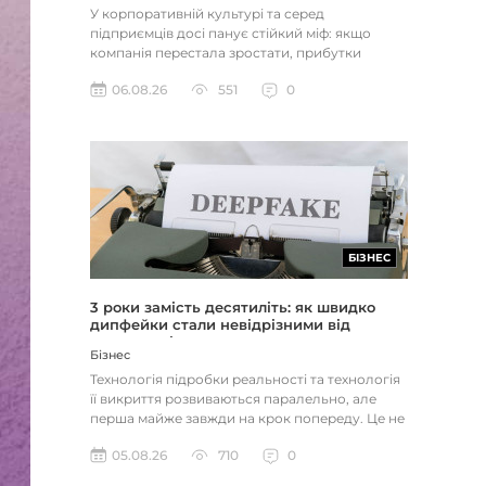
У корпоративній культурі та серед
підприємців досі панує стійкий міф: якщо
компанія перестала зростати, прибутки
застопорилися або виникли проблеми з...
06.08.26
551
0
БІЗНЕС
3 роки замість десятиліть: як швидко
дипфейки стали невідрізними від
реальності
Бізнес
Технологія підробки реальності та технологія
її викриття розвиваються паралельно, але
перша майже завжди на крок попереду. Це не
метафора, а те, як вл...
05.08.26
710
0