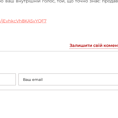
ро ваш внутрішній голос, той, що точно знає: прода
gle/jEvhkcVh8KASvYQF7
Залишити свій комен