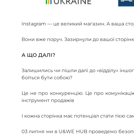
Instagram — це великий магазин. А ваша сторі
Вони вже поруч. Зазирнули до вашої сторінки
А ЩО ДАЛІ?
Залишились чи пішли далі до «відділу» іншо
боїться бути собою?
Це не про конкуренцію. Це про комунікацію
інструмент продажів
І кожна сторінка має потенціал стати тією с
03 липня ми в U&WE HUB проведемо безопла