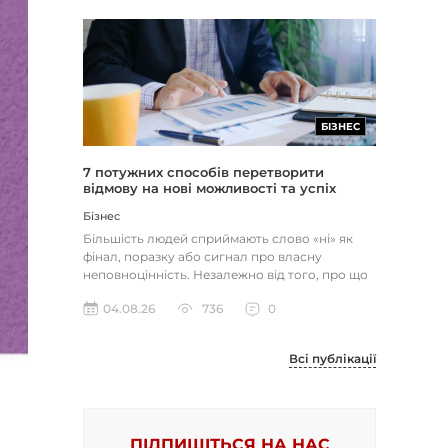
БІЗНЕС
7 потужних способів перетворити
відмову на нові можливості та успіх
Бізнес
Більшість людей сприймають слово «ні» як
фінал, поразку або сигнал про власну
неповноцінність. Незалежно від того, про що
йдеться — відхилене резюме,...
04.08.26
736
0
Всі публікації
ПІДПИШІТЬСЯ НА НАС