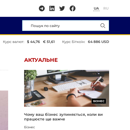
UA
RU
Курс валют:
$ 44,76
€ 51,61
Курс Біткоїн:
64 886 USD
АКТУАЛЬНЕ
БІЗНЕС
Чому ваш бізнес зупиняється, коли ви
працюєте ще важче
Бізнес