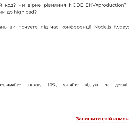
 код? Чи вірне рівняння NODE_ENV=production?
им до highload?
ань ви почуєте під час конференції Node.js fwdays
римайте знижку 10%, читайте відгуки та деталі
Залишити свій комен