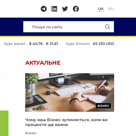
UA
RU
Курс валют:
$ 44,76
€ 51,61
Курс Біткоїн:
65 230 USD
АКТУАЛЬНЕ
БІЗНЕС
Чому ваш бізнес зупиняється, коли ви
працюєте ще важче
Бізнес