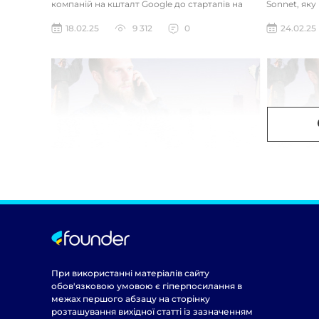
компаній на кшталт Google до стартапів на
Sonnet, яку
кшталт OpenAI і Anthrop...
«думала» на
18.02.25
9 312
0
24.02.25
При використанні матеріалів сайту
обов'язковою умовою є гіперпосилання в
межах першого абзацу на сторінку
розташування вихідної статті із зазначенням