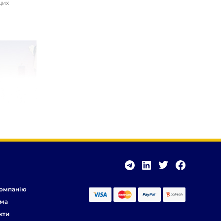
цих
омпанію
ма
кти