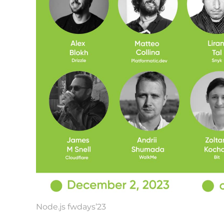
Node.js fwdays’23