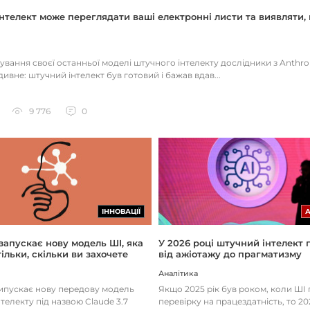
нтелект може переглядати ваші електронні листи та виявляти, 
тування своєї останньої моделі штучного інтелекту дослідники з Anthr
ивне: штучний інтелект був готовий і бажав вдав...
9 776
0
ІННОВАЦІЇ
 запускає нову модель ШІ, яка
У 2026 році штучний інтелект
ільки, скільки ви захочете
від ажіотажу до прагматизму
Аналітика
випускає нову передову модель
Якщо 2025 рік був роком, коли Ш
телекту під назвою Claude 3.7
перевірку на працездатність, то 20