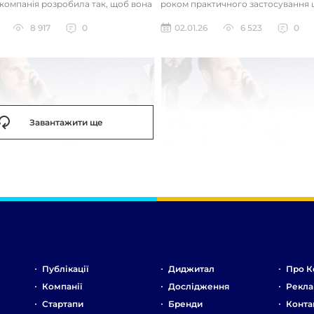
 компанія розробила так, щоб вона
роком практичного застосування 
д питаннями с...
технологій. Фокус вже зміщу...
8 917
0
02.01.26
6 523
0
Завантажити ще
Публікації
Диджитал
Про К
Компанії
Дослідження
Рекла
Стартапи
Бренди
Конта