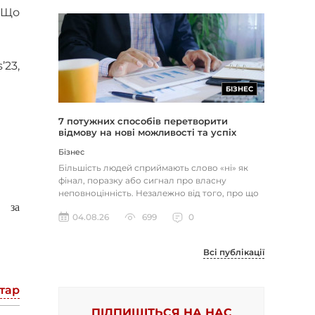
 Що
’23,
БІЗНЕС
7 потужних способів перетворити
відмову на нові можливості та успіх
Бізнес
Більшість людей сприймають слово «ні» як
фінал, поразку або сигнал про власну
неповноцінність. Незалежно від того, про що
 за
йдеться — відхилене резюме,...
04.08.26
699
0
Всі публікації
тар
ПІДПИШІТЬСЯ НА НАС