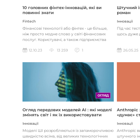
Штучний і
10 головних фінтех-інновацій, які ви
роман
повинні знати
Інновації
Fintech
Під час тес
Фінансові технології або фінтех - це більше,
щось дуже д
ніж просто модне слово у світі фінансових
послуг. Користувачі, а також підприємства
наздоганяють тенденці...
26.05.25
12.10.23
13 259
1
ОГЛЯД
Огляд передових моделей AI : які моделі
Anthropic
змінять світ і як їх використовувати
«думає» ст
Інновації
Інновації
Моделі ШІ розробляються із запаморочливою
Anthropic 
швидкістю всіма, від великих технологічних
штучного ін