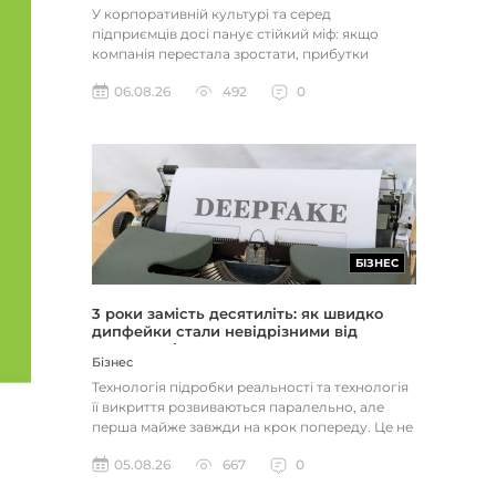
У корпоративній культурі та серед
підприємців досі панує стійкий міф: якщо
компанія перестала зростати, прибутки
застопорилися або виникли проблеми з...
06.08.26
492
0
БІЗНЕС
3 роки замість десятиліть: як швидко
дипфейки стали невідрізними від
реальності
Бізнес
Технологія підробки реальності та технологія
її викриття розвиваються паралельно, але
перша майже завжди на крок попереду. Це не
метафора, а те, як вл...
05.08.26
667
0