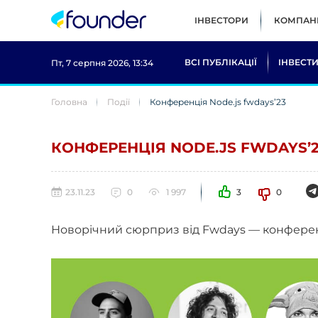
ІНВЕСТОРИ
КОМПАНІ
ВСІ ПУБЛІКАЦІЇ
ІНВЕСТИ
Пт, 7 серпня 2026, 13:34
Головна
Події
Конференція Node.js fwdays’23
КОНФЕРЕНЦІЯ NODE.JS FWDAYS’
23.11.23
0
1 997
3
0
Новорічний сюрприз від Fwdays — конференц