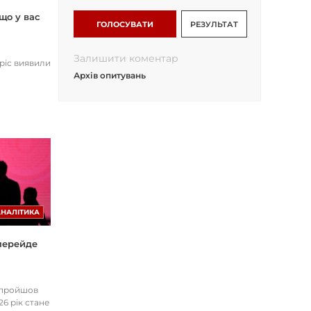
що у вас
ГОЛОСУВАТИ
РЕЗУЛЬТАТ
Залишити коментар
opic виявили
Архів опитувань
АНАЛІТИКА
 перейде
І пройшов
26 рік стане