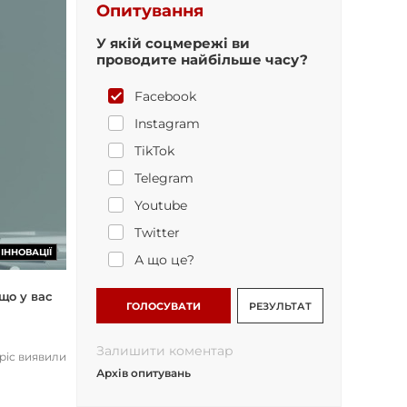
Опитування
У якій соцмережі ви
проводите найбільше часу?
Facebook
Instagram
TikTok
Telegram
Youtube
Twitter
ІННОВАЦІЇ
А що це?
що у вас
ГОЛОСУВАТИ
РЕЗУЛЬТАТ
Залишити коментар
opic виявили
Архів опитувань