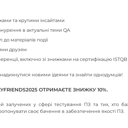
аками та крутими інсайтами
анурення в актуальні теми QA
п до матеріалів події
вими друзям
ференції, включно зі знижками на сертифікацію ISTQB
 надихнутися новими ідеями та знайти однодумців!
YFRIENDS2025 ОТРИМАЄТЕ ЗНИЖКУ 10%.
 залучених у сфері тестування ПЗ та тих, хто ба
опонувати своє бачення в забезпечення якості ПЗ.