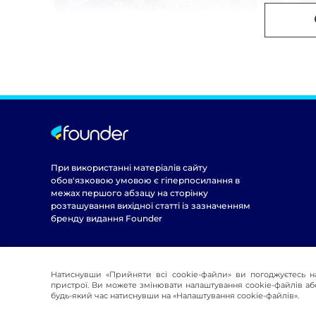
При використанні матеріалів сайту
обов'язковою умовою є гіперпосилання в
межах першого абзацу на сторінку
розташування вихідної статті із зазначенням
бренду видання Founder
Натиснувши «Прийняти всі cookie-файли» ви погоджуєтесь н
пристрої. Ви можете змінювати налаштування cookie-файлів або
будь-який час натиснувши на «Налаштування cookie-файлів».
© 2016-2026 Founder