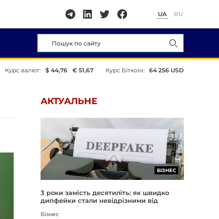
UA
RU
Курс валют:
$ 44,76
€ 51,67
Курс Біткоїн:
64 256 USD
АКТУАЛЬНЕ
БІЗНЕС
3 роки замість десятиліть: як швидко
дипфейки стали невідрізними від
реальності
Бізнес