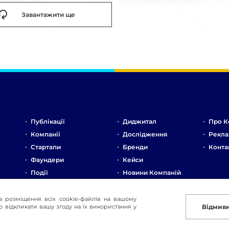
Завантажити ще
Публікації
Диджитал
Про К
Компанії
Дослідження
Рекла
Стартапи
Бренди
Конта
Фаундери
Кейси
Події
Новини Компаній
Ринок
Стартапи
а розміщення всіх cookie-файлів на вашому
 відкликати вашу згоду на їх використання у
Відмив