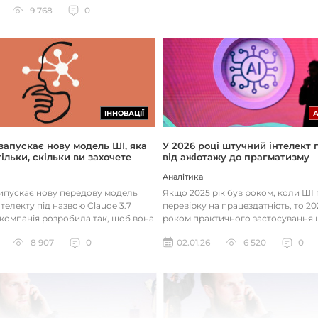
9 768
0
ІННОВАЦІЇ
 запускає нову модель ШІ, яка
У 2026 році штучний інтелект
ільки, скільки ви захочете
від ажіотажу до прагматизму
Аналітика
випускає нову передову модель
Якщо 2025 рік був роком, коли Ш
телекту під назвою Claude 3.7
перевірку на працездатність, то 20
 компанія розробила так, щоб вона
роком практичного застосування 
д питаннями с...
технологій. Фокус вже зміщу...
8 907
0
02.01.26
6 520
0