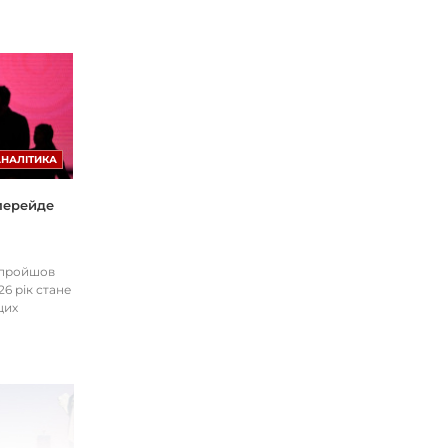
АНАЛІТИКА
 перейде
І пройшов
26 рік стане
цих