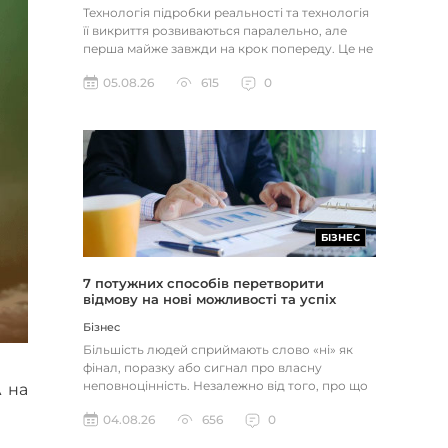
Технологія підробки реальності та технологія
її викриття розвиваються паралельно, але
перша майже завжди на крок попереду. Це не
метафора, а те, як вл...
05.08.26
615
0
БІЗНЕС
7 потужних способів перетворити
відмову на нові можливості та успіх
Бізнес
Більшість людей сприймають слово «ні» як
фінал, поразку або сигнал про власну
неповноцінність. Незалежно від того, про що
A на
йдеться — відхилене резюме,...
04.08.26
656
0