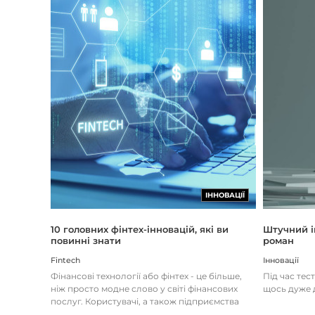
ІННОВАЦІЇ
Штучний і
10 головних фінтех-інновацій, які ви
роман
повинні знати
Інновації
Fintech
Під час тес
Фінансові технології або фінтех - це більше,
щось дуже д
ніж просто модне слово у світі фінансових
послуг. Користувачі, а також підприємства
наздоганяють тенденці...