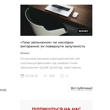
БІЗНЕС
«Тихе звільнення» чи наслідки
вигорання: як повернути залученість
через сенс і мету
Бізнес
Останніми роками корпоративний світ
сколихнув феномен під назвою «тихе
звільнення» (Quiet Quitting). Цей термін
описує поведінку працівників, які свід...
03.08.26
832
0
Всі публікації
жає
ПІДПИШІТЬСЯ НА НАС