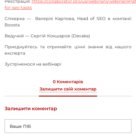
Реєстрація:
https://collaborator.pro/ua/webinars/webinar/xPa
for-seo-tasks
Спікерка — Валерія Карпова, Head of SEO в компанії
Boosta
Ведучий — Сергій Кокшаров (Devaka)
Приєднуйтесь та отримайте цінні знання від нашого
експерта
Зустрінемося на вебінарі
0 Коментарів
Залишити свій коментар
Залишити коментар