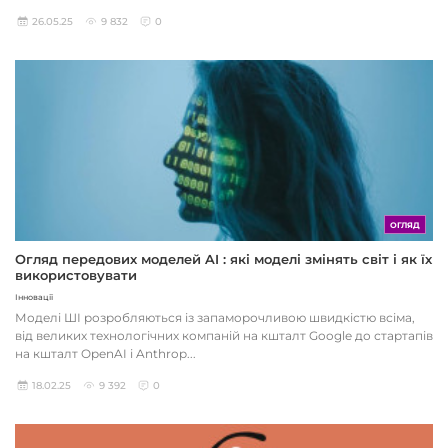
26.05.25
9 832
0
ОГЛЯД
Огляд передових моделей AI : які моделі змінять світ і як їх
використовувати
Інновації
Моделі ШІ розробляються із запаморочливою швидкістю всіма,
від великих технологічних компаній на кшталт Google до стартапів
на кшталт OpenAI і Anthrop...
18.02.25
9 392
0