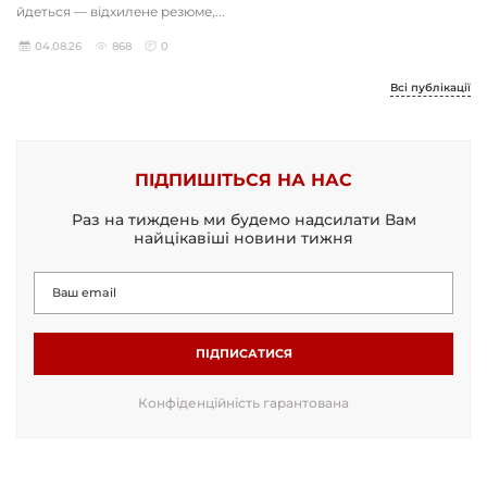
йдеться — відхилене резюме,...
04.08.26
868
0
Всі публікації
ПІДПИШІТЬСЯ НА НАС
Раз на тиждень ми будемо надсилати Вам
найцікавіші новини тижня
ПІДПИСАТИСЯ
Конфіденційність гарантована