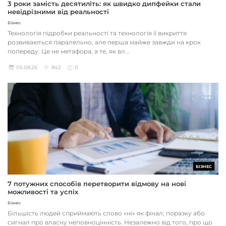
3 роки замість десятиліть: як швидко дипфейки стали
невідрізними від реальності
Бізнес
Технологія підробки реальності та технологія її викриття
розвиваються паралельно, але перша майже завжди на крок
попереду. Це не метафора, а те, як вл...
05.08.26
842
0
БІЗНЕС
7 потужних способів перетворити відмову на нові
можливості та успіх
Бізнес
Більшість людей сприймають слово «ні» як фінал, поразку або
сигнал про власну неповноцінність. Незалежно від того, про що