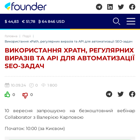
$ 44,83
€ 51,78
₿
64 846 USD
Головна
Події
Використання xPath, регулярних виразів та API для автоматизації SEO-задач
ВИКОРИСТАННЯ XPATH, РЕГУЛЯРНИХ
ВИРАЗІВ ТА API ДЛЯ АВТОМАТИЗАЦІЇ
SEO-ЗАДАЧ
10.09.24
0
1 800
0
0
10 вересня запрошуємо на безкоштовний вебінар
Collaborator з Валерією Карповою
Початок: 10:00 (за Києвом)