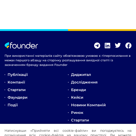
При використанні матеріалів сайту обов'язковою умовою є гіперпосилання в
межах першого абзацу на сторінку розташування вихідної статті із
зазначенням бренду видання Founder
Публікації
Диджитал
Компанії
Дослідження
Стартапи
Бренди
Фаундери
Кейси
Події
Новини Компаній
Ринок
Стартапи
Натиснувши «Прийняти всі cookie-файли» ви погоджуєтесь на
Про Компанію
розміщення всіх cookie-файлів на вашому пристрої. Ви можете