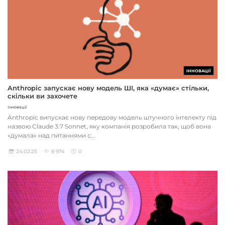
ІННОВАЦІЇ
Anthropic запускає нову модель ШІ, яка «думає» стільки,
скільки ви захочете
Інновації
Anthropic випускає нову передову модель штучного інтелекту під
назвою Claude 3.7 Sonnet, яку компанія розробила так, щоб вона
«думала» над питаннями с...
24.02.25
8 974
0