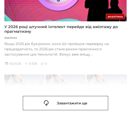
АНАЛІТИКА
У 2026 році штучний інтелект перейде від ажіотажу до
прагматизму
Аналітика
Якщо 2025 рік був роком, коли ШІ пройшов перевірку на
працездатність, то 2026 рік стане роком практичного
застосування цих технологій. Фокус вже зміщу...
02.01.26
6 535
0
Завантажити ще