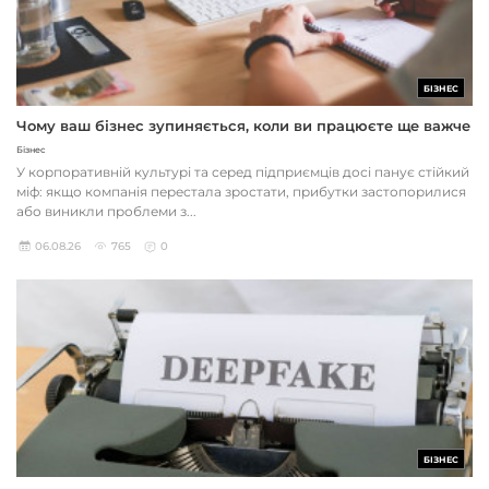
БІЗНЕС
Чому ваш бізнес зупиняється, коли ви працюєте ще важче
Бізнес
У корпоративній культурі та серед підприємців досі панує стійкий
міф: якщо компанія перестала зростати, прибутки застопорилися
або виникли проблеми з...
06.08.26
765
0
БІЗНЕС