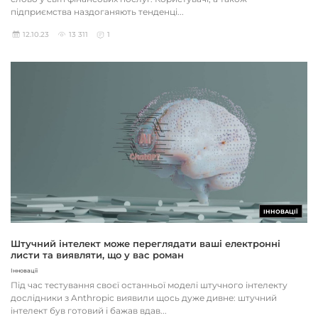
підприємства наздоганяють тенденці...
12.10.23
13 311
1
ІННОВАЦІЇ
Штучний інтелект може переглядати ваші електронні
листи та виявляти, що у вас роман
Інновації
Під час тестування своєї останньої моделі штучного інтелекту
дослідники з Anthropic виявили щось дуже дивне: штучний
інтелект був готовий і бажав вдав...