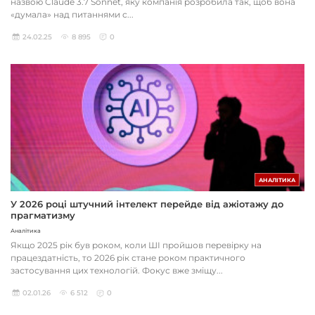
назвою Claude 3.7 Sonnet, яку компанія розробила так, щоб вона
«думала» над питаннями с...
24.02.25
8 895
0
АНАЛІТИКА
У 2026 році штучний інтелект перейде від ажіотажу до
прагматизму
Аналітика
Якщо 2025 рік був роком, коли ШІ пройшов перевірку на
працездатність, то 2026 рік стане роком практичного
застосування цих технологій. Фокус вже зміщу...
02.01.26
6 512
0