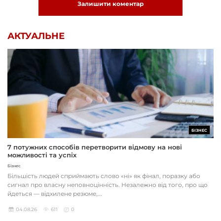
Залишити коментар
АКТУАЛЬНЕ
БІЗНЕС
7 потужних способів перетворити відмову на нові
можливості та успіх
Бізнес
Більшість людей сприймають слово «ні» як фінал, поразку або
сигнал про власну неповноцінність. Незалежно від того, про що
йдеться — відхилене резюме,...
04.08.26
611
0