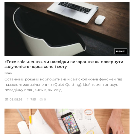
БІЗНЕС
«Тихе звільнення» чи наслідки вигорання: як повернути
залученість через сенс і мету
Бізнес
Останніми роками корпоративний світ сколихнув феномен під
назвою «тихе звільнення» (Quiet Quitting). Цей термін описує
поведінку працівників, які свід...
03.08.26
795
0