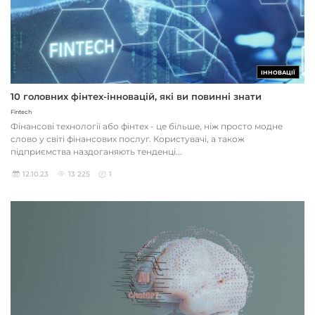
ІННОВАЦІЇ
10 головних фінтех-інновацій, які ви повинні знати
Fintech
Фінансові технології або фінтех - це більше, ніж просто модне
слово у світі фінансових послуг. Користувачі, а також
підприємства наздоганяють тенденці...
12.10.23
13 225
1