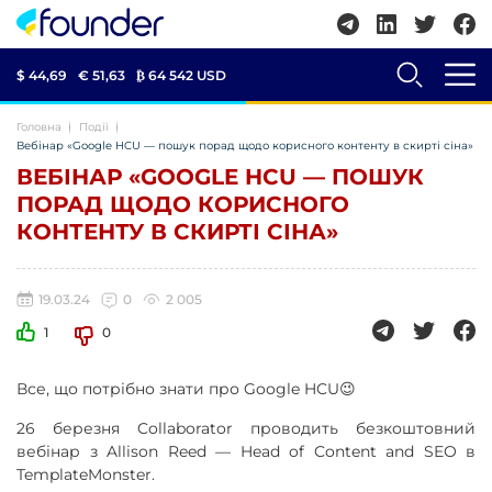
$ 44,69
€ 51,63
₿
64 542 USD
Головна
Події
Вебінар «Google HCU — пошук порад щодо корисного контенту в скирті сіна»
ВЕБІНАР «GOOGLE HCU — ПОШУК
ПОРАД ЩОДО КОРИСНОГО
КОНТЕНТУ В СКИРТІ СІНА»
19.03.24
0
2 005
1
0
Все, що потрібно знати про Google HCU😉
26 березня Collaborator проводить безкоштовний
вебінар з Allison Reed — Head of Content and SEO в
TemplateMonster.