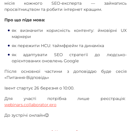
місія кожного SEO-експерта — займатись
просвітництвом та робити інтернет кращим.
Про що піде мова:
як визначити корисність контенту: ймовірні UX
маркери
як пережити HCU: таймфрейм та динаміка
як адаптувати SEO стратегії до людсько-
орієнтованих оновлень Google
Після основної частини з доповіддю буде сесія
«Питання-Відповідь»
Івент стартує 26 березня о 10:00.
Для участі потрібна лише реєстрація:
webinars.collaborator.pro
До зустрічі онлайн😉