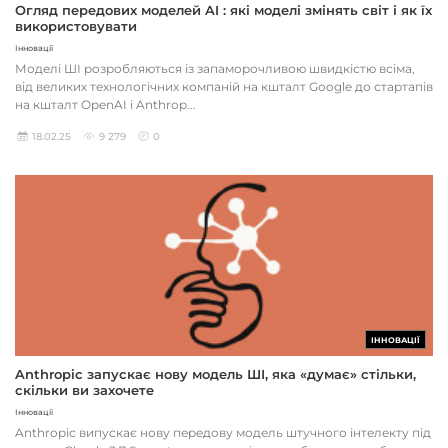
Огляд передових моделей AI : які моделі змінять світ і як їх
використовувати
Інновації
Моделі ШІ розробляються із запаморочливою швидкістю всіма,
від великих технологічних компаній на кшталт Google до стартапів
на кшталт OpenAI і Anthrop...
18.02.25
9 279
0
ІННОВАЦІЇ
Anthropic запускає нову модель ШІ, яка «думає» стільки,
скільки ви захочете
Інновації
Anthropic випускає нову передову модель штучного інтелекту під