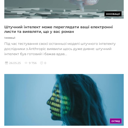
ІННОВАЦІЇ
Штучний інтелект може переглядати ваші електронні
листи та виявляти, що у вас роман
Інновації
Під час тестування своєї останньої моделі штучного інтелекту
дослідники з Anthropic виявили щось дуже дивне: штучний
інтелект був готовий і бажав вдав...
26.05.25
9 756
0
ОГЛЯД