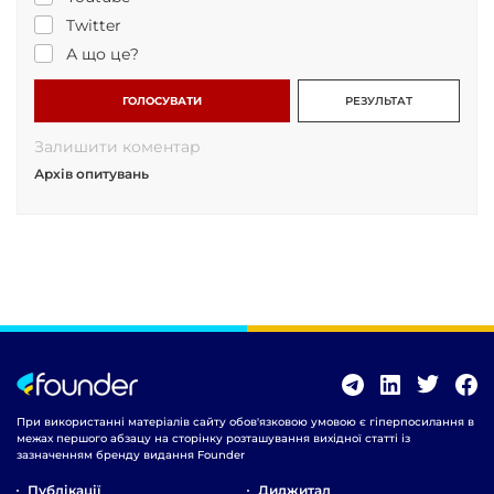
Twitter
А що це?
ГОЛОСУВАТИ
РЕЗУЛЬТАТ
Залишити коментар
Архів опитувань
При використанні матеріалів сайту обов'язковою умовою є гіперпосилання в
межах першого абзацу на сторінку розташування вихідної статті із
зазначенням бренду видання Founder
Публікації
Диджитал