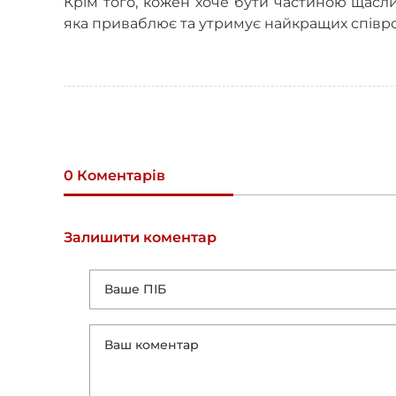
Крім того, кожен хоче бути частиною щасл
яка приваблює та утримує найкращих співро
0 Коментарів
Залишити коментар