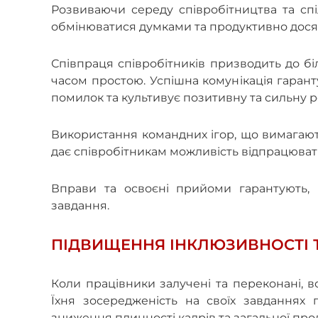
Розвиваючи середу співробітництва та сп
обмінюватися думками та продуктивно досяг
Співпраця співробітників призводить до 
часом простою. Успішна комунікація гаранту
помилок та культивує позитивну та сильну р
Використання командних ігор, що вимагають 
дає співробітникам можливість відпрацювати
Вправи та освоєні прийоми гарантують,
завдання.
ПІДВИЩЕННЯ ІНКЛЮЗИВНОСТІ Т
Коли працівники залучені та переконані, в
Їхня зосередженість на своїх завданнях 
зниження плинності кадрів та загальної про