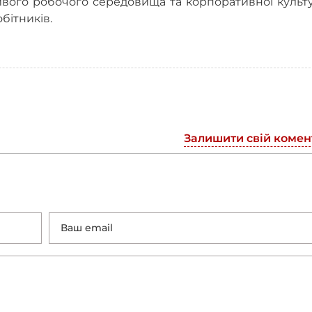
ивого робочого середовища та корпоративної культ
бітників.
Залишити свій комен