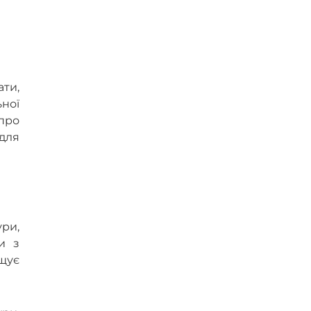
ти,
ної
про
 для
ри,
и з
ищує