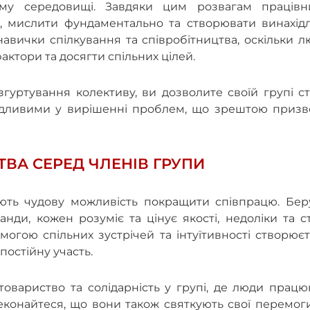
ому середовищі. Завдяки цим розвагам працівн
и, мислити фундаментально та створювати винахідл
авички спілкування та співробітництва, оскільки 
ктори та досягти спільних цілей.
гуртування колективу, ви дозволите своїй групі с
хідливими у вирішенні проблем, що зрештою призв
ТВА СЕРЕД ЧЛЕНІВ ГРУПИ
ть чудову можливість покращити співпрацю. Бер
нди, кожен розуміє та цінує якості, недоліки та с
огою спільних зустрічей та інтуїтивності створює
 постійну участь.
товариство та солідарність у групі, де люди прац
еконайтеся, що вони також святкують свої перемог