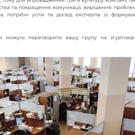
, тому для впровадження гри в культуру компанії т
тва та покращення комунікації, вирішення проблем
ва, потрібні успіх та досвід експертів із формув
ги можуть перетворити вашу групу на згуртован