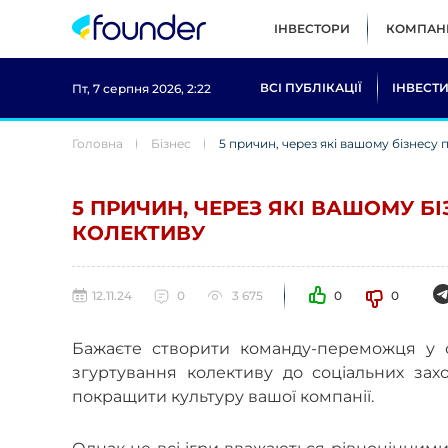
ІНВЕСТОРИ
КОМПАНІ
ВСІ ПУБЛІКАЦІЇ
ІНВЕСТИ
Пт, 7 серпня 2026, 2:22
Головна
Бізнес
5 причин, через які вашому бізнесу 
5 ПРИЧИН, ЧЕРЕЗ ЯКІ ВАШОМУ БІ
КОЛЕКТИВУ
12.11.24
0
3 675
0
0
Бажаєте створити команду-переможця у с
згуртування колективу до соціальних зах
покращити культуру вашої компанії.