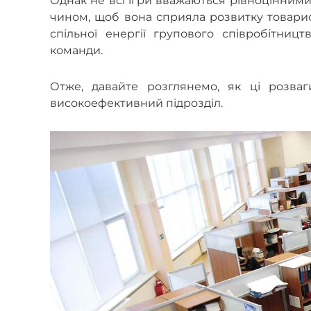
Однак не всі ігри вважаються рівноцінними
чином, щоб вона сприяла розвитку товарис
спільної енергії групового співробітницт
команди.
Отже, давайте розглянемо, як ці розва
високоефективний підрозділ.