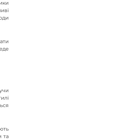
ики
иві
люди
тати
еде
учи
тилі
ться
юють
и та