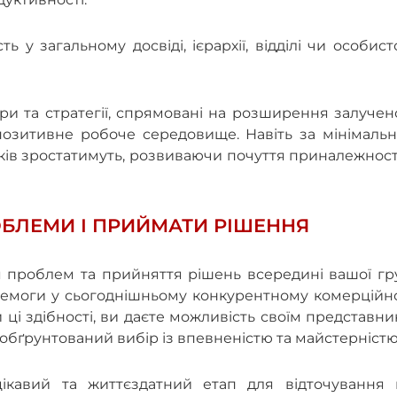
 у загальному досвіді, ієрархії, відділі чи особис
гри та стратегії, спрямовані на розширення залучен
 позитивне робоче середовище. Навіть за мінімаль
ків зростатимуть, розвиваючи почуття приналежност
БЛЕМИ І ПРИЙМАТИ РІШЕННЯ
 проблем та прийняття рішень всередині вашої гр
ремоги у сьогоднішньому конкурентному комерційн
і здібності, ви даєте можливість своїм представн
обґрунтований вибір із впевненістю та майстерністю
цікавий та життєздатний етап для відточування 