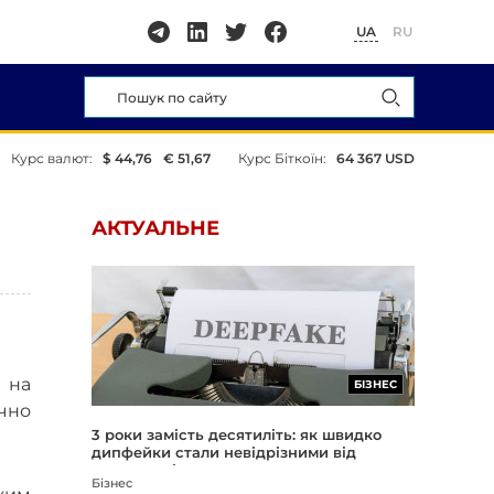
UA
RU
Курс валют:
$ 44,76
€ 51,67
Курс Біткоїн:
64 367 USD
АКТУАЛЬНЕ
 на
БІЗНЕС
чно
3 роки замість десятиліть: як швидко
дипфейки стали невідрізними від
реальності
Бізнес