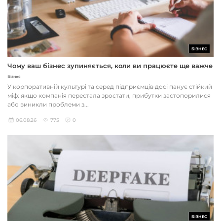
БІЗНЕС
Чому ваш бізнес зупиняється, коли ви працюєте ще важче
Бізнес
У корпоративній культурі та серед підприємців досі панує стійкий
міф: якщо компанія перестала зростати, прибутки застопорилися
або виникли проблеми з...
06.08.26
775
0
БІЗНЕС