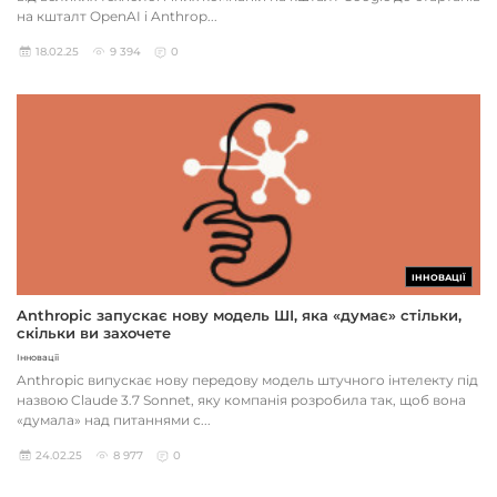
на кшталт OpenAI і Anthrop...
18.02.25
9 394
0
ІННОВАЦІЇ
Anthropic запускає нову модель ШІ, яка «думає» стільки,
скільки ви захочете
Інновації
Anthropic випускає нову передову модель штучного інтелекту під
назвою Claude 3.7 Sonnet, яку компанія розробила так, щоб вона
«думала» над питаннями с...
24.02.25
8 977
0