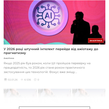
АНАЛІТИКА
У 2026 році штучний інтелект перейде від ажіотажу до
прагматизму
Аналітика
Якщо 2025 рік був роком, коли ШІ пройшов перевірку на
працездатність, то 2026 рік стане роком практичного
застосування цих технологій. Фокус вже зміщу...
02.01.26
6 536
0