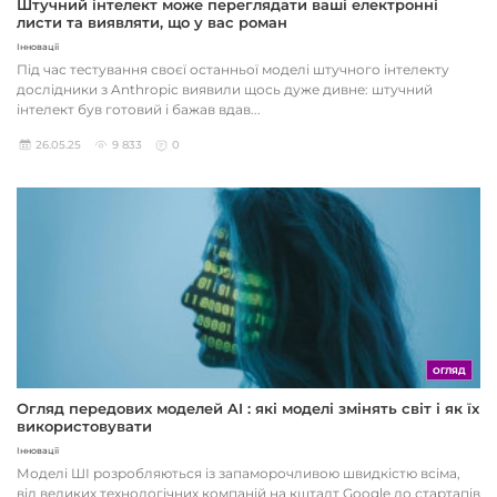
Штучний інтелект може переглядати ваші електронні
листи та виявляти, що у вас роман
Інновації
Під час тестування своєї останньої моделі штучного інтелекту
дослідники з Anthropic виявили щось дуже дивне: штучний
інтелект був готовий і бажав вдав...
26.05.25
9 833
0
ОГЛЯД
Огляд передових моделей AI : які моделі змінять світ і як їх
використовувати
Інновації
Моделі ШІ розробляються із запаморочливою швидкістю всіма,
від великих технологічних компаній на кшталт Google до стартапів