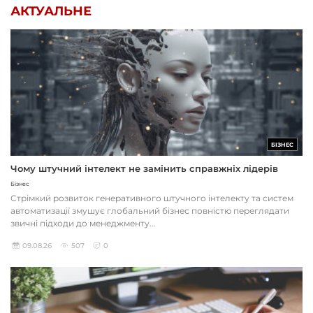
АКТУАЛЬНЕ
БІЗНЕС
Чому штучний інтелект не замінить справжніх лідерів
Бізнес
Стрімкий розвиток генеративного штучного інтелекту та систем
автоматизації змушує глобальний бізнес повністю переглядати
звичні підходи до менеджменту...
09.08.26
507
0