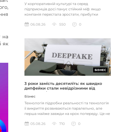
art
У корпоративній культурі та серед
ого,
підприємців досі панує стійкий міф: якщо
ння
компанія перестала зростати, прибутки
застопорилися або виникли проблеми з...
06.08.26
550
0
у на
б як
БІЗНЕС
3 роки замість десятиліть: як швидко
дипфейки стали невідрізними від
реальності
Бізнес
Технологія підробки реальності та технологія
її викриття розвиваються паралельно, але
перша майже завжди на крок попереду. Це не
метафора, а те, як вл...
05.08.26
710
0