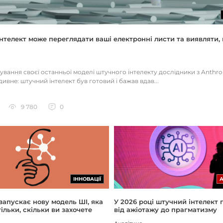
нтелект може переглядати ваші електронні листи та виявляти, 
тування своєї останньої моделі штучного інтелекту дослідники з Anthr
ивне: штучний інтелект був готовий і бажав вдав...
9 780
0
ІННОВАЦІЇ
 запускає нову модель ШІ, яка
У 2026 році штучний інтелект
ільки, скільки ви захочете
від ажіотажу до прагматизму