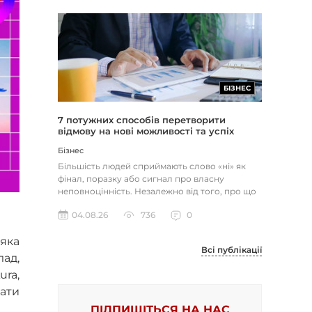
БІЗНЕС
7 потужних способів перетворити
відмову на нові можливості та успіх
Бізнес
Більшість людей сприймають слово «ні» як
фінал, поразку або сигнал про власну
неповноцінність. Незалежно від того, про що
йдеться — відхилене резюме,...
04.08.26
736
0
яка
Всі публікації
лад,
ura,
вати
ПІДПИШІТЬСЯ НА НАС