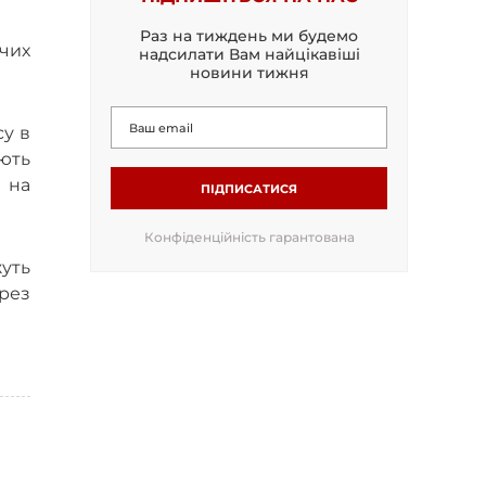
Раз на тиждень ми будемо
рчих
надсилати Вам найцікавіші
новини тижня
су в
ють
 на
ПІДПИСАТИСЯ
Конфіденційність гарантована
жуть
ерез