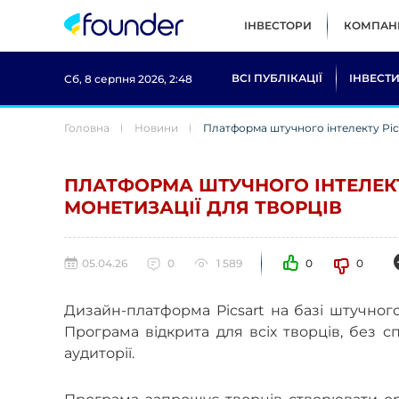
ІНВЕСТОРИ
КОМПАНІ
ВСІ ПУБЛІКАЦІЇ
ІНВЕСТИ
Сб, 8 серпня 2026, 2:48
Головна
Новини
Платформа штучного інтелекту Pics
ПЛАТФОРМА ШТУЧНОГО ІНТЕЛЕКТ
МОНЕТИЗАЦІЇ ДЛЯ ТВОРЦІВ
05.04.26
0
1 589
0
0
Дизайн-платформа Picsart на базі штучного
Програма відкрита для всіх творців, без 
аудиторії.