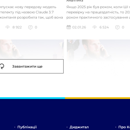
Аналітика
випускає нову передову модель
Якщо 2025 рік був роком, коли Ш
телекту під назвою Claude 3.7
перевірку на працездатність, то 20
 компанія розробила так, щоб вона
роком практичного застосування 
д питаннями с...
технологій. Фокус вже зміщу...
8 922
0
02.01.26
6 524
0
Завантажити ще
Публікації
Диджитал
Про К