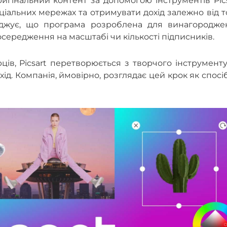
гінальний контент за допомогою інструментів Pics
оціальних мережах та отримувати дохід залежно від т
верджує, що програма розроблена для винагородже
зосередження на масштабі чи кількості підписників.
ів, Picsart перетворюється з творчого інструмент
ід. Компанія, ймовірно, розглядає цей крок як спосі