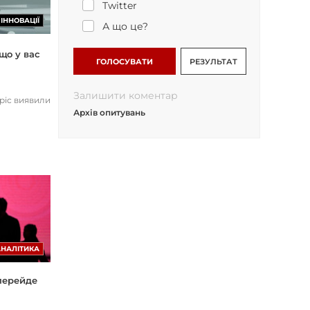
Twitter
ІННОВАЦІЇ
А що це?
що у вас
ГОЛОСУВАТИ
РЕЗУЛЬТАТ
Залишити коментар
opic виявили
Архів опитувань
АНАЛІТИКА
 перейде