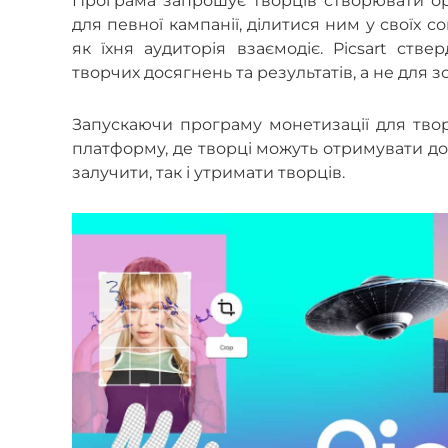
Програма запрошує творців створювати ори
для певної кампанії, ділитися ним у своїх с
як їхня аудиторія взаємодіє. Picsart ст
творчих досягнень та результатів, а не для 
Запускаючи програму монетизації для творц
платформу, де творці можуть отримувати дох
залучити, так і утримати творців.