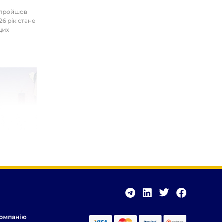
І пройшов
26 рік стане
цих
омпанію