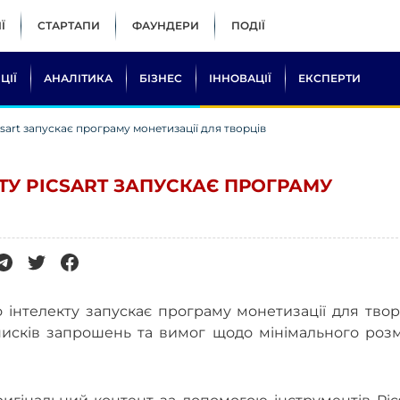
Ї
СТАРТАПИ
ФАУНДЕРИ
ПОДІЇ
ЦІЇ
АНАЛІТИКА
БІЗНЕС
ІННОВАЦІЇ
ЕКСПЕРТИ
art запускає програму монетизації для творців
У PICSART ЗАПУСКАЄ ПРОГРАМУ
 інтелекту запускає програму монетизації для твор
списків запрошень та вимог щодо мінімального роз