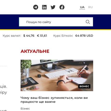
UA
RU
Курс валют:
$ 44,76
€ 51,61
Курс Біткоїн:
64 878 USD
АКТУАЛЬНЕ
ців.
БІЗНЕС
міру
Чому ваш бізнес зупиняється, коли ви
працюєте ще важче
Бізнес