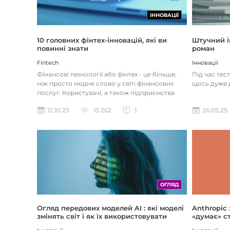
ІННОВАЦІЇ
Штучний і
10 головних фінтех-інновацій, які ви
роман
повинні знати
Інновації
Fintech
Під час тес
Фінансові технології або фінтех - це більше,
щось дуже д
ніж просто модне слово у світі фінансових
послуг. Користувачі, а також підприємства
наздоганяють тенденці...
26.05.25
12.10.23
13 262
1
ОГЛЯД
Огляд передових моделей AI : які моделі
Anthropic
змінять світ і як їх використовувати
«думає» ст