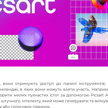
 вони отримують доступ до панелі інструментів, 
 челенджі, в яких вони можуть взяти участь. Наприк
рити милих пухнастих істот за допомогою Picsart A
штучного інтелекту, який може генерувати та аніму
 або голосових підказок.