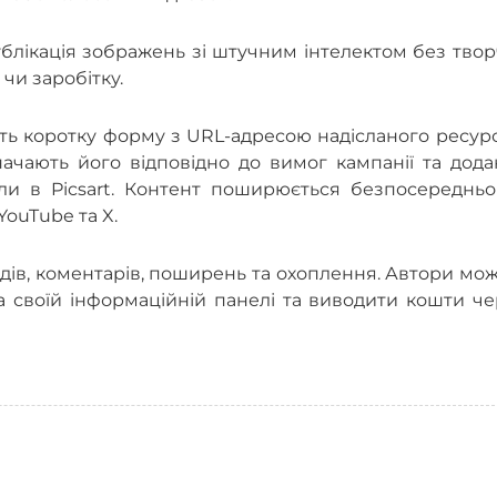
публікація зображень зі штучним інтелектом без тво
чи заробітку.
ть коротку форму з URL-адресою надісланого ресур
ачають його відповідно до вимог кампанії та дода
ли в Picsart. Контент поширюється безпосередньо
YouTube та X.
ядів, коментарів, поширень та охоплення. Автори мо
а своїй інформаційній панелі та виводити кошти ч