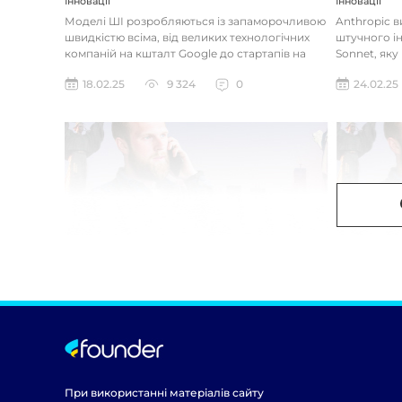
Інновації
Інновації
Моделі ШІ розробляються із запаморочливою
Anthropic 
швидкістю всіма, від великих технологічних
штучного ін
компаній на кшталт Google до стартапів на
Sonnet, яку
кшталт OpenAI і Anthrop...
«думала» на
18.02.25
9 324
0
24.02.25
При використанні матеріалів сайту