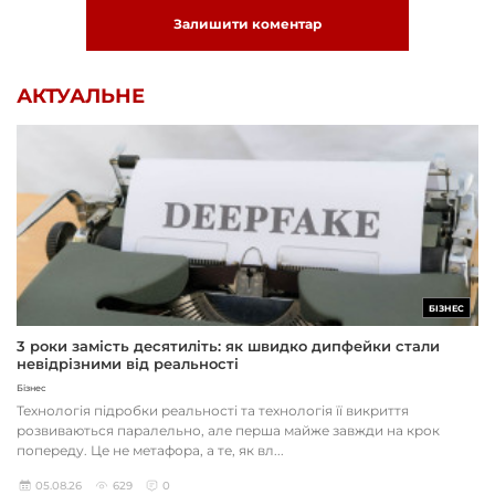
Залишити коментар
АКТУАЛЬНЕ
БІЗНЕС
3 роки замість десятиліть: як швидко дипфейки стали
невідрізними від реальності
Бізнес
Технологія підробки реальності та технологія її викриття
розвиваються паралельно, але перша майже завжди на крок
попереду. Це не метафора, а те, як вл...
05.08.26
629
0