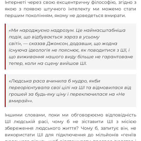
Інтернеті через свою ексцентричну філософію, згідно з
якою з появою штучного інтелекту ми можемо стати
першим поколінням, якому не доведеться вмирати.
«Ми народжуємо надрозум. Це наймасштабніша
подія, що відбувається зараз в усьому
світі», — сказав Джонсон, додавши, що жодна
існуюча ідеологія не пояснює, як поводитися з ШІ, і
що виживання нашого виду більше не гарантоване
тепер, коли на сцену вийшов ШІ.
«Людська раса вчинила б мудро, якби
переорієнтувала свої цілі на ШІ та відмовилася від
грошей за будь-яку ціну і переключилася на «Не
вмирай»».
Іншими словами, поки ми обговорюємо відповідність
ШІ людській расі, чому б не зіставити ШІ з місією
збереження людського життя? Чому б, запитує він, не
використати ШІ для підключення до мільйонів «геніїв