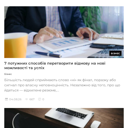
БІЗНЕС
7 потужних способів перетворити відмову на нові
можливості та успіх
Бізнес
Більшість людей сприймають слово «ні» як фінал, поразку або
сигнал про власну неповноцінність. Незалежно від того, про що
йдеться — відхилене резюме,...
04.08.26
667
0