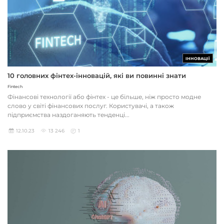
ІННОВАЦІЇ
10 головних фінтех-інновацій, які ви повинні знати
Fintech
Фінансові технології або фінтех - це більше, ніж просто модне
слово у світі фінансових послуг. Користувачі, а також
підприємства наздоганяють тенденці...
12.10.23
13 246
1