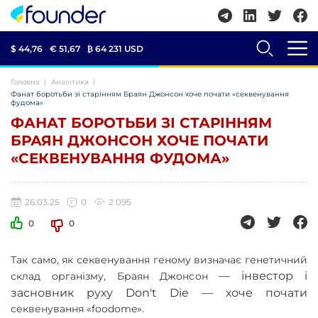
$ 44,76
€ 51,67
₿
64 231 USD
Головна
Аналітика
Фанат боротьби зі старінням Браян Джонсон хоче почати «секвенування
фудома»
ФАНАТ БОРОТЬБИ ЗІ СТАРІННЯМ
БРАЯН ДЖОНСОН ХОЧЕ ПОЧАТИ
«СЕКВЕНУВАННЯ ФУДОМА»
26.03.25
0
2 095
0
0
Так само, як секвенування геному визначає генетичний
—
інвестор і
склад організму, Браян Джонсон
засновник руху Don't Die
—
хоче почати
секвенування «foodome».