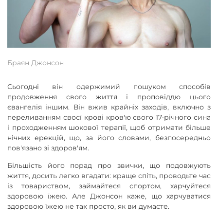
Браян Джонсон
Сьогодні він одержимий пошуком способів
продовження свого життя і проповіддю цього
євангелія іншим. Він вжив крайніх заходів, включно з
переливанням своєї крові кров'ю свого 17-річного сина
і проходженням шокової терапії, щоб отримати більше
нічних ерекцій, що, за його словами, безпосередньо
пов'язано зі здоров'ям.
Більшість його порад про звички, що подовжують
життя, досить легко вгадати: краще спіть, проводьте час
із товариством, займайтеся спортом, харчуйтеся
здоровою їжею. Але Джонсон каже, що харчуватися
здоровою їжею не так просто, як ви думаєте.