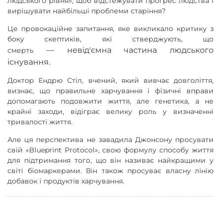
людського рівня», щоб відстежувати прогрес людства і
вирішувати найбільші проблеми старіння?
Це провокаційне запитання, яке викликало критику з
боку скептиків, які стверджують, що
—
невід'ємна частина людського
смерть
існування.
Доктор Ендрю Стіл, вчений, який вивчає довголіття,
визнає, що правильне харчування і фізичні вправи
допомагають подовжити життя, але генетика, а не
крайні заходи, відіграє велику роль у визначенні
тривалості життя.
Але ця перспектива не завадила Джонсону просувати
свій «Blueprint Protocol», свою формулу способу життя
для підтримання того, що він називає найкращими у
світі біомаркерами. Він також просуває власну лінію
добавок і продуктів харчування.