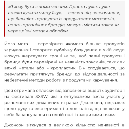
«Я хочу бути з вами чесним. Просто дуже, дуже
важко купити чисту їжу», — сказав він, зазначивши,
що більшість продуктів із продуктових магазинів,
навіть органічних брендів, можуть містити токсини
через різні методи обробки.
Його мета — перевірити якомога більше продуктів
харчування і створити публічну базу даних, в якій люди
можуть жертвувати гроші на те, щоб певні продукти і
бренди були перевірені на наявність токсинів, таких як
важкі метали або мікропластик. Він сподівається, що
результати притягнуть бренди до відповідальності за
небезпечні методи роботи з продуктами харчування.
Ідея отримала оплески від заповненої вщерть аудиторії
на фестивалі SXSW, яка з ентузіазмом взяла участь у
різноманітних дихальних вправах Джонсона, підказках
щодо руху та експерименті з довголіття, що включав у
себе балансування на одній нозі із закритими очима.
Джонсон зіткнувся з великою кількістю ненависті в