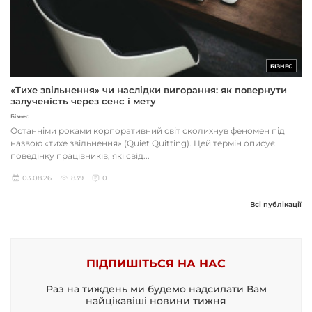
БІЗНЕС
«Тихе звільнення» чи наслідки вигорання: як повернути
залученість через сенс і мету
Бізнес
Останніми роками корпоративний світ сколихнув феномен під
назвою «тихе звільнення» (Quiet Quitting). Цей термін описує
поведінку працівників, які свід...
03.08.26
839
0
Всі публікації
ПІДПИШІТЬСЯ НА НАС
Раз на тиждень ми будемо надсилати Вам
найцікавіші новини тижня