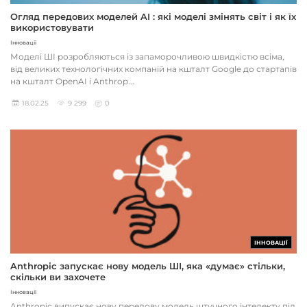
Огляд передових моделей AI : які моделі змінять світ і як їх
використовувати
Інновації
Моделі ШІ розробляються із запаморочливою швидкістю всіма,
від великих технологічних компаній на кшталт Google до стартапів
на кшталт OpenAI і Anthrop...
18.02.25
9 299
0
ІННОВАЦІЇ
Anthropic запускає нову модель ШІ, яка «думає» стільки,
скільки ви захочете
Інновації
Anthropic випускає нову передову модель штучного інтелекту під