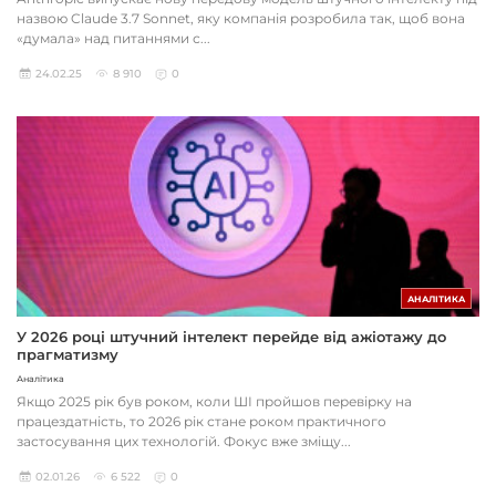
назвою Claude 3.7 Sonnet, яку компанія розробила так, щоб вона
«думала» над питаннями с...
24.02.25
8 910
0
АНАЛІТИКА
У 2026 році штучний інтелект перейде від ажіотажу до
прагматизму
Аналітика
Якщо 2025 рік був роком, коли ШІ пройшов перевірку на
працездатність, то 2026 рік стане роком практичного
застосування цих технологій. Фокус вже зміщу...
02.01.26
6 522
0