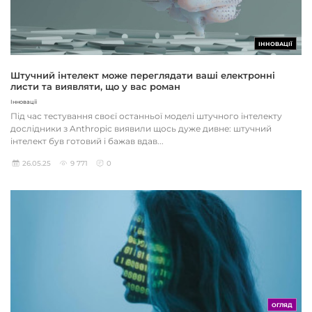
ІННОВАЦІЇ
Штучний інтелект може переглядати ваші електронні
листи та виявляти, що у вас роман
Інновації
Під час тестування своєї останньої моделі штучного інтелекту
дослідники з Anthropic виявили щось дуже дивне: штучний
інтелект був готовий і бажав вдав...
26.05.25
9 771
0
ОГЛЯД