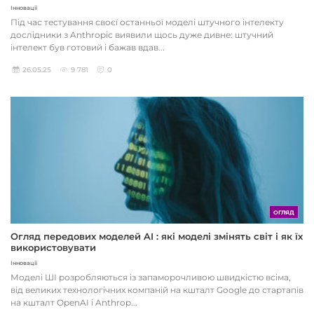
Інновації
Під час тестування своєї останньої моделі штучного інтелекту
дослідники з Anthropic виявили щось дуже дивне: штучний
інтелект був готовий і бажав вдав...
26.05.25
9 781
0
ОГЛЯД
Огляд передових моделей AI : які моделі змінять світ і як їх
використовувати
Інновації
Моделі ШІ розробляються із запаморочливою швидкістю всіма,
від великих технологічних компаній на кшталт Google до стартапів
на кшталт OpenAI і Anthrop...