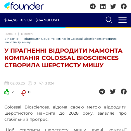
$ 44,76
€ 51,61
₿
64 981 USD
Головна
BioTech
У прагненні відродити мамонта компанія Colossal Biosciences створила
шерстисту мишу
У ПРАГНЕННІ ВІДРОДИТИ МАМОНТА
КОМПАНІЯ COLOSSAL BIOSCIENCES
СТВОРИЛА ШЕРСТИСТУ МИШУ
02.03.25
0
3 924
2
0
Colossal Biosciences, відома своєю метою відродити
шерстистого мамонта до 2028 року, заявляє про
стабільний прогрес.
Щоб створити шерстисту мишу, вчені компанії