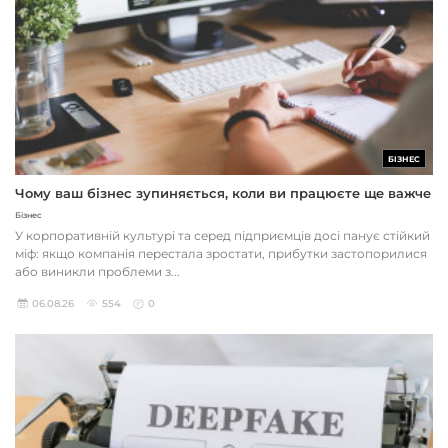
БІЗНЕС
Чому ваш бізнес зупиняється, коли ви працюєте ще важче
Бізнес
У корпоративній культурі та серед підприємців досі панує стійкий
міф: якщо компанія перестала зростати, прибутки застопорилися
або виникли проблеми з...
06.08.26
554
0