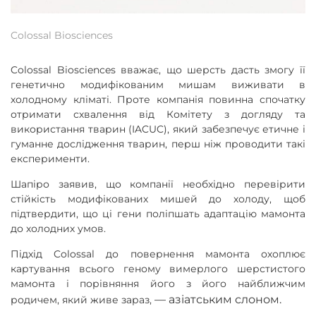
Colossal Biosciences
Colossal Biosciences вважає, що шерсть дасть змогу її
генетично модифікованим мишам виживати в
холодному кліматі. Проте компанія повинна спочатку
отримати схвалення від Комітету з догляду та
використання тварин (IACUC), який забезпечує етичне і
гуманне дослідження тварин, перш ніж проводити такі
експерименти.
Шапіро заявив, що компанії необхідно перевірити
стійкість модифікованих мишей до холоду, щоб
підтвердити, що ці гени поліпшать адаптацію мамонта
до холодних умов.
Підхід Colossal до повернення мамонта охоплює
картування всього геному вимерлого шерстистого
мамонта і порівняння його з його найближчим
—
азіатським слоном.
родичем, який живе зараз,