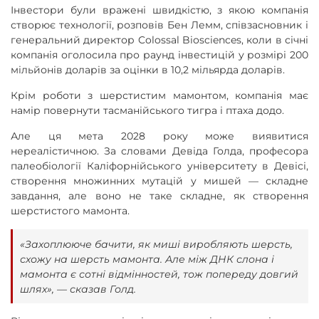
Інвестори були вражені швидкістю, з якою компанія
створює технології, розповів Бен Лемм, співзасновник і
генеральний директор Colossal Biosciences, коли в січні
компанія оголосила про раунд інвестицій у розмірі 200
мільйонів доларів за оцінки в 10,2 мільярда доларів.
Крім роботи з шерстистим мамонтом, компанія має
намір повернути тасманійського тигра і птаха додо.
Але ця мета 2028 року може виявитися
нереалістичною. За словами Девіда Голда, професора
палеобіології Каліфорнійського університету в Девісі,
створення множинних мутацій у мишей — складне
завдання, але воно не таке складне, як створення
шерстистого мамонта.
«Захоплююче бачити, як миші виробляють шерсть,
схожу на шерсть мамонта. Але між ДНК слона і
мамонта є сотні відмінностей, тож попереду довгий
шлях», — сказав Голд.