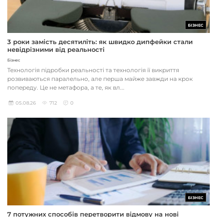
БІЗНЕС
3 роки замість десятиліть: як швидко дипфейки стали
невідрізними від реальності
Бізнес
Технологія підробки реальності та технологія її викриття
розвиваються паралельно, але перша майже завжди на крок
попереду. Це не метафора, а те, як вл...
05.08.26
712
0
БІЗНЕС
7 потужних способів перетворити відмову на нові