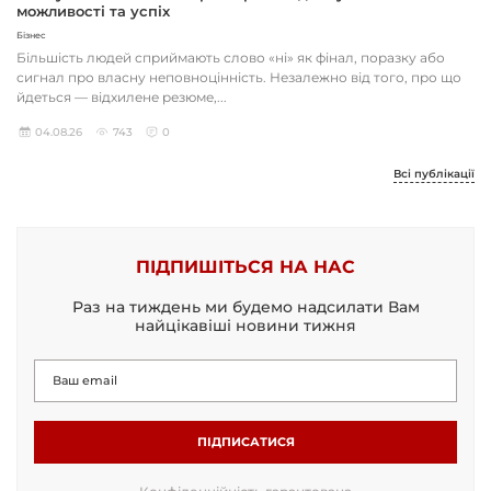
можливості та успіх
Бізнес
Більшість людей сприймають слово «ні» як фінал, поразку або
сигнал про власну неповноцінність. Незалежно від того, про що
йдеться — відхилене резюме,...
04.08.26
743
0
Всі публікації
ПІДПИШІТЬСЯ НА НАС
Раз на тиждень ми будемо надсилати Вам
найцікавіші новини тижня
ПІДПИСАТИСЯ