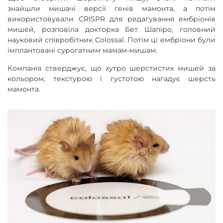
знайшли мишачі версії генів мамонта, а потім
використовували CRISPR для редагування ембріонів
мишей, розповіла докторка Бет Шапіро, головний
науковий співробітник Colossal. Потім ці ембріони були
імплантовані сурогатним мамам-мишам.
Компанія стверджує, що хутро шерстистих мишей за
кольором, текстурою і густотою нагадує шерсть
мамонта.