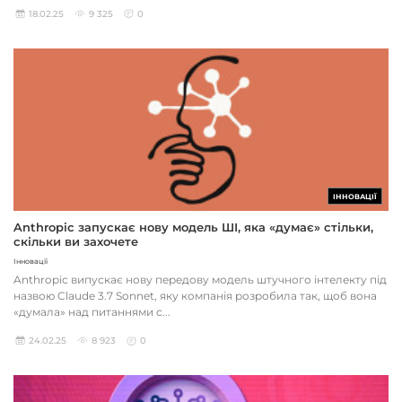
18.02.25
9 325
0
ІННОВАЦІЇ
Anthropic запускає нову модель ШІ, яка «думає» стільки,
скільки ви захочете
Інновації
Anthropic випускає нову передову модель штучного інтелекту під
назвою Claude 3.7 Sonnet, яку компанія розробила так, щоб вона
«думала» над питаннями с...
24.02.25
8 923
0