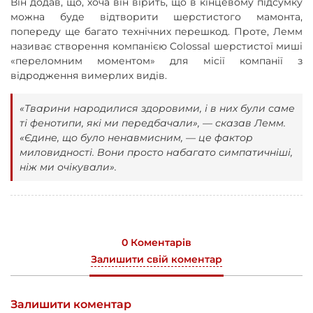
Він додав, що, хоча він вірить, що в кінцевому підсумку
можна буде відтворити шерстистого мамонта,
попереду ще багато технічних перешкод. Проте, Лемм
називає створення компанією Colossal шерстистої миші
«переломним моментом» для місії компанії з
відродження вимерлих видів.
«Тварини народилися здоровими, і в них були саме
ті фенотипи, які ми передбачали», — сказав Лемм.
«Єдине, що було ненавмисним, — це фактор
миловидності. Вони просто набагато симпатичніші,
ніж ми очікували».
0 Коментарів
Залишити свій коментар
Залишити коментар