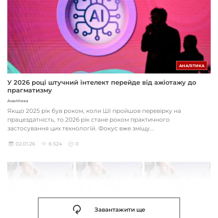
АНАЛІТИКА
У 2026 році штучний інтелект перейде від ажіотажу до
прагматизму
Аналітика
Якщо 2025 рік був роком, коли ШІ пройшов перевірку на
працездатність, то 2026 рік стане роком практичного
застосування цих технологій. Фокус вже зміщу...
02.01.26
6 524
0
Завантажити ще