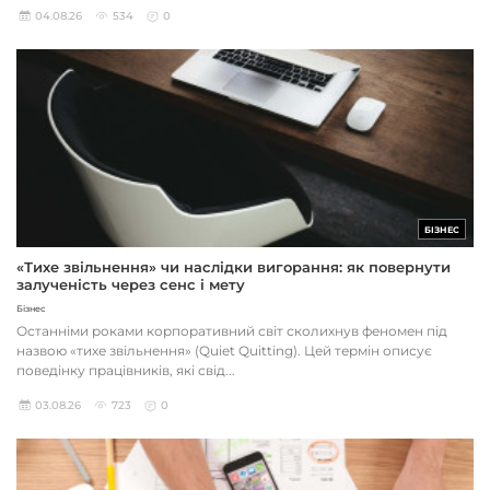
04.08.26
534
0
БІЗНЕС
«Тихе звільнення» чи наслідки вигорання: як повернути
залученість через сенс і мету
Бізнес
Останніми роками корпоративний світ сколихнув феномен під
назвою «тихе звільнення» (Quiet Quitting). Цей термін описує
поведінку працівників, які свід...
03.08.26
723
0