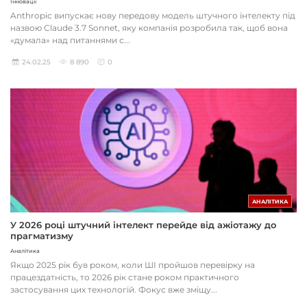
Інновації
Anthropic випускає нову передову модель штучного інтелекту під
назвою Claude 3.7 Sonnet, яку компанія розробила так, щоб вона
«думала» над питаннями с...
24.02.25
8 890
0
АНАЛІТИКА
У 2026 році штучний інтелект перейде від ажіотажу до
прагматизму
Аналітика
Якщо 2025 рік був роком, коли ШІ пройшов перевірку на
працездатність, то 2026 рік стане роком практичного
застосування цих технологій. Фокус вже зміщу...