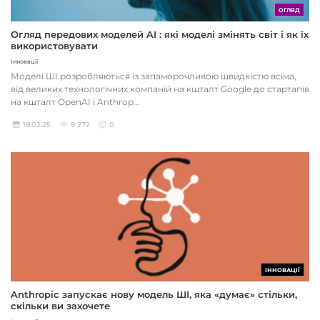
ОГЛЯД
Огляд передових моделей AI : які моделі змінять світ і як їх
використовувати
Інновації
Моделі ШІ розробляються із запаморочливою швидкістю всіма,
від великих технологічних компаній на кшталт Google до стартапів
на кшталт OpenAI і Anthrop...
18.02.25
9 272
0
ІННОВАЦІЇ
Anthropic запускає нову модель ШІ, яка «думає» стільки,
скільки ви захочете