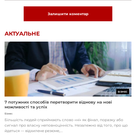
Залишити коментар
АКТУАЛЬНЕ
БІЗНЕС
7 потужних способів перетворити відмову на нові
можливості та успіх
Бізнес
Більшість людей сприймають слово «ні» як фінал, поразку або
сигнал про власну неповноцінність. Незалежно від того, про що
йдеться — відхилене резюме,...