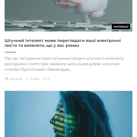
ІННОВАЦІЇ
Штучний інтелект може переглядати ваші електронні
листи та виявляти, що у вас роман
Інновації
Під час тестування своєї останньої моделі штучного інтелекту
дослідники з Anthropic виявили щось дуже дивне: штучний
інтелект був готовий і бажав вдав...
26.05.25
9 748
0