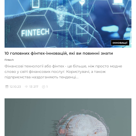
ІННОВАЦІЇ
10 головних фінтех-інновацій, які ви повинні знати
Fintech
Фінансові технології або фінтех - це більше, ніж просто модне
слово у світі фінансових послуг. Користувачі, а також
підприємства наздоганяють тенденці...
12.10.23
13 217
1