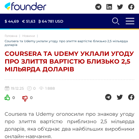
$ 44,69
€ 51,63
₿
64 781 USD
Головна
Новини
Coursera та Udemy уклали угоду про злиття вартістю близько 2,5 мільярда
доларів
COURSERA ТА UDEMY УКЛАЛИ УГОДУ
ПРО ЗЛИТТЯ ВАРТІСТЮ БЛИЗЬКО 2,5
МІЛЬЯРДА ДОЛАРІВ
19.12.25
0
1 888
0
0
Coursera та Udemy оголосили про знакову угоду
про злиття вартістю приблизно 2,5 мільярда
доларів, яка об'єднає два найбільших виробники
онлайн-навчання.