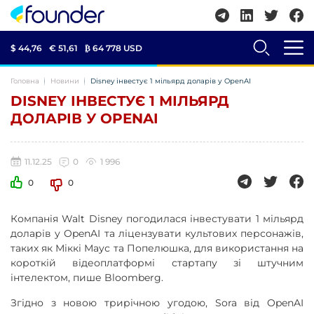
$ 44,76
€ 51,61
₿
64 778 USD
Головна
Новини
Disney інвестує 1 мільярд доларів у OpenAI
DISNEY ІНВЕСТУЄ 1 МІЛЬЯРД
ДОЛАРІВ У OPENAI
11.12.25
0
1 996
0
0
Компанія Walt Disney погодилася інвестувати 1 мільярд
доларів у OpenAI та ліцензувати культових персонажів,
таких як Міккі Маус та Попелюшка, для використання на
короткій відеоплатформі стартапу зі штучним
інтелектом, пише Bloomberg.
Згідно з новою трирічною угодою, Sora від OpenAI