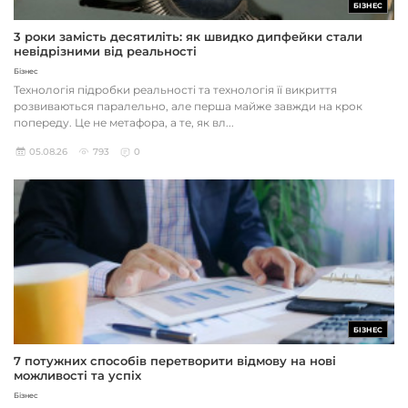
БІЗНЕС
3 роки замість десятиліть: як швидко дипфейки стали
невідрізними від реальності
Бізнес
Технологія підробки реальності та технологія її викриття
розвиваються паралельно, але перша майже завжди на крок
попереду. Це не метафора, а те, як вл...
05.08.26
793
0
БІЗНЕС
7 потужних способів перетворити відмову на нові
можливості та успіх
Бізнес