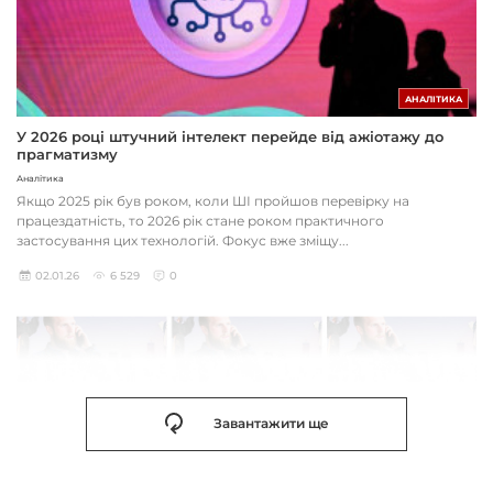
АНАЛІТИКА
У 2026 році штучний інтелект перейде від ажіотажу до
прагматизму
Аналітика
Якщо 2025 рік був роком, коли ШІ пройшов перевірку на
працездатність, то 2026 рік стане роком практичного
застосування цих технологій. Фокус вже зміщу...
02.01.26
6 529
0
Завантажити ще