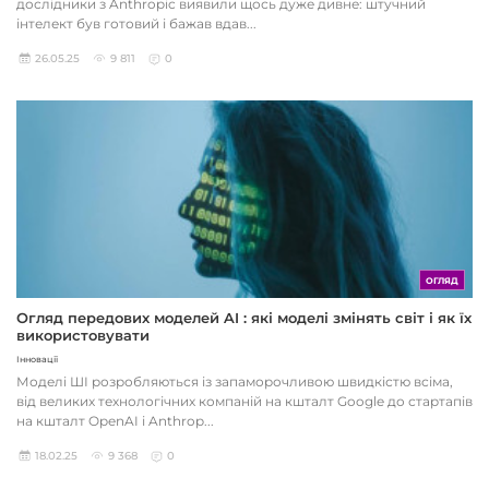
дослідники з Anthropic виявили щось дуже дивне: штучний
інтелект був готовий і бажав вдав...
26.05.25
9 811
0
ОГЛЯД
Огляд передових моделей AI : які моделі змінять світ і як їх
використовувати
Інновації
Моделі ШІ розробляються із запаморочливою швидкістю всіма,
від великих технологічних компаній на кшталт Google до стартапів
на кшталт OpenAI і Anthrop...
18.02.25
9 368
0