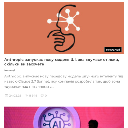
ІННОВАЦІЇ
Anthropic запускає нову модель ШІ, яка «думає» стільки,
скільки ви захочете
Інновації
Anthropic випускає нову передову модель штучного інтелекту під
назвою Claude 3.7 Sonnet, яку компанія розробила так, щоб вона
«думала» над питаннями с...
24.02.25
8 949
0