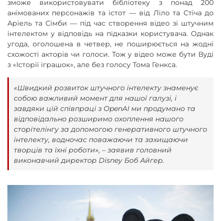
зможе використовувати бібліотеку з понад 200
анімованих персонажів та істот — від Ліло та Стіча до
Аріель та Сімби — під час створення відео зі штучним
інтелектом у відповідь на підказки користувача. Однак
угода, оголошена в четвер, не поширюється на жодні
схожості акторів чи голоси. Тож у відео може бути Вуді
з «Історії іграшок», але без голосу Тома Генкса.
«Швидкий розвиток штучного інтелекту знаменує
собою важливий момент для нашої галузі, і
завдяки цій співпраці з OpenAI ми продумано та
відповідально розширимо охоплення нашого
сторітелінгу за допомогою генеративного штучного
інтелекту, водночас поважаючи та захищаючи
творців та їхні роботи», – заявив головний
виконавчий директор Disney Боб Айгер.