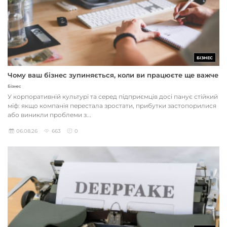
БІЗНЕС
Чому ваш бізнес зупиняється, коли ви працюєте ще важче
Бізнес
У корпоративній культурі та серед підприємців досі панує стійкий
міф: якщо компанія перестала зростати, прибутки застопорилися
або виникли проблеми з...
06.08.26
663
0