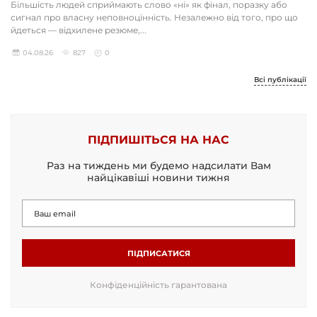
Більшість людей сприймають слово «ні» як фінал, поразку або
сигнал про власну неповноцінність. Незалежно від того, про що
йдеться — відхилене резюме,...
04.08.26
827
0
Всі публікації
ПІДПИШІТЬСЯ НА НАС
Раз на тиждень ми будемо надсилати Вам
найцікавіші новини тижня
ПІДПИСАТИСЯ
Конфіденційність гарантована