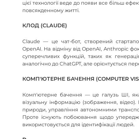
цієї технології веде до появи все більш ефе
повсякденному житті.
КЛОД (CLAUDE)
Claude — це чат-бот, створений стартап
OpenAI. На відміну від OpenAI, Anthropic 
суперечливих функцій, таких як генераці
аналогічно до ChatGPT, але орієнтується пер
КОМП'ЮТЕРНЕ БАЧЕННЯ (COMPUTER VIS
Комп'ютерне бачення — це галузь ШІ, яка
візуальну інформацію (зображення, відео).
природи, управління автономними транспор
Проте існують побоювання щодо упереджено
використовується для ідентифікації людей.