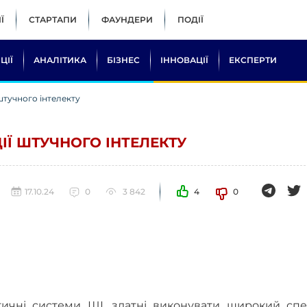
Ї
СТАРТАПИ
ФАУНДЕРИ
ПОДІЇ
ЦІЇ
АНАЛІТИКА
БІЗНЕС
ІННОВАЦІЇ
ЕКСПЕРТИ
штучного інтелекту
ІЇ ШТУЧНОГО ІНТЕЛЕКТУ
17.10.24
0
3 842
4
0
тичні системи ШІ, здатні виконувати широкий спе