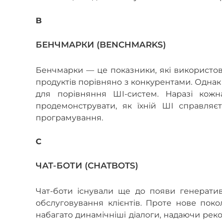
B
БЕНЧМАРКИ (BENCHMARKS)
Бенчмарки — це показники, які використов
продуктів порівняно з конкурентами. Однак
для порівняння ШІ-систем. Наразі кожн
продемонструвати, як їхній ШІ справляє
програмування.
C
ЧАТ-БОТИ (CHATBOTS)
Чат-боти існували ще до появи генератив
обслуговування клієнтів. Проте нове покол
набагато динамічніші діалоги, надаючи реком