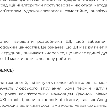
 традиційні алгоритми поступово замінюються мето
п’ютерам удосконалюватися самостійно, аналізу
ються вирішити розробники ШІ, щоб забезпеч
людським цінностям. Це означає, що ШІ має діяти ет
к труднощі виникають через те, що немає єдиної д
що ШІ має чи не має дозволу робити.
IGENCE)
я технологій, які імітують людський інтелект та мо
ебують людського втручання. Хоча термін «штуч
-х роках комп'ютерним науковцем Джоном Маккар
I столітті, коли технологічні гіганти, такі як Goog
 ресурси з великими обсягами користувацьких даних.