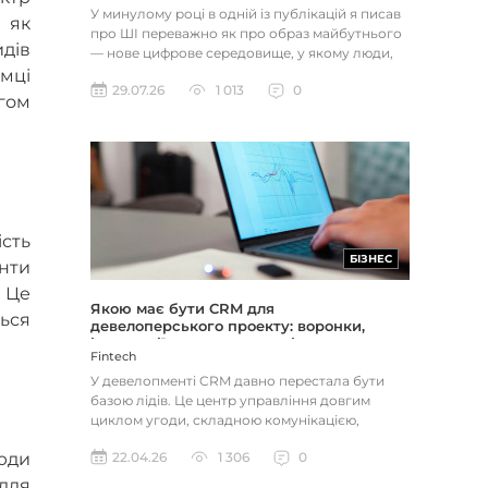
У минулому році в одній із публікацій я писав
 як
про ШІ переважно як про образ майбутнього
дів
— нове цифрове середовище, у якому люди,
компанії, дані та інт...
мці
29.07.26
1 013
0
гом
сть
БІЗНЕС
енти
. Це
Якою має бути CRM для
ться
девелоперського проекту: воронки,
інтеграції, шахматка, аналітика
Fintech
У девелопменті CRM давно перестала бути
базою лідів. Це центр управління довгим
циклом угоди, складною комунікацією,
асортиментом, партнерськими канал...
юди
22.04.26
1 306
0
для