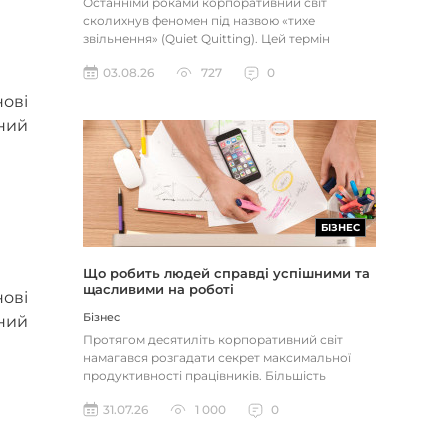
Останніми роками корпоративний світ
сколихнув феномен під назвою «тихе
звільнення» (Quiet Quitting). Цей термін
описує поведінку працівників, які свід...
03.08.26
727
0
ові
мний
БІЗНЕС
Що робить людей справді успішними та
щасливими на роботі
ові
Бізнес
мний
Протягом десятиліть корпоративний світ
намагався розгадати секрет максимальної
продуктивності працівників. Більшість
компаній досі покладаються на тра...
31.07.26
1 000
0