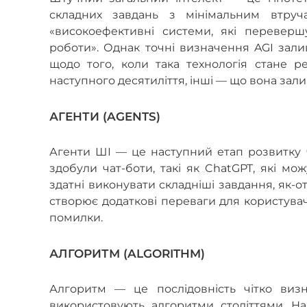
складних завдань з мінімальним втру
«високоефективні системи, які перевер
роботи». Однак точні визначення AGI зали
щодо того, коли така технологія стане 
наступного десятиліття, інші — що вона зал
АГЕНТИ (AGENTS)
Агенти ШІ — це наступний етап розвитку ч
здобули чат-боти, такі як ChatGPT, які мо
здатні виконувати складніші завдання, як-
створює додаткові переваги для користувач
помилки.
АЛГОРИТМ (ALGORITHM)
Алгоритм — це послідовність чітко виз
використовують алгоритми століттями. На