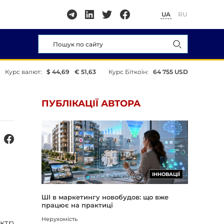
UA
RU
Курс валют:
$ 44,69
€ 51,63
Курс Біткоїн:
64 755 USD
ПУБЛІКАЦІЇ АВТОРА
ІННОВАЦІЇ
ШІ в маркетингу новобудов: що вже
працює на практиці
Нерухомість
ктр