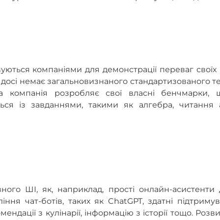
уються компаніями для демонстрації переваг своїх
 досі немає загальновизнаного стандартизованого т
а компанія розробляє свої власні бенчмарки, 
ться із завданнями, такими як алгебра, читання 
ного ШІ, як, наприклад, прості онлайн-асистенти 
іння чат-ботів, таких як ChatGPT, здатні підтриму
ендації з кулінарії, інформацію з історії тощо. Розв