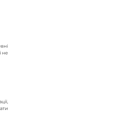
вні
і не
ції,
вати