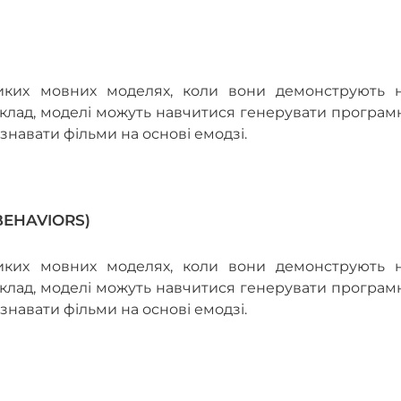
ликих мовних моделях, коли вони демонструють н
риклад, моделі можуть навчитися генерувати програ
ізнавати фільми на основі емодзі.
BEHAVIORS)
ликих мовних моделях, коли вони демонструють н
риклад, моделі можуть навчитися генерувати програ
ізнавати фільми на основі емодзі.