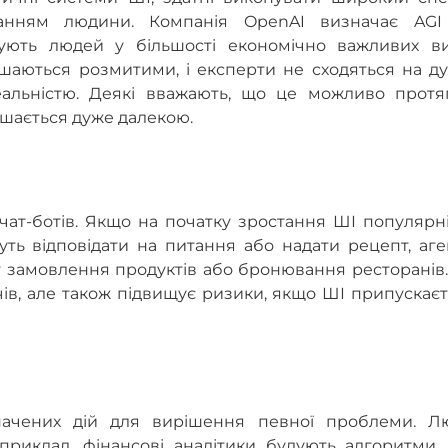
чанням людини. Компанія OpenAI визначає AGI
шують людей у більшості економічно важливих ви
шаються розмитими, і експерти не сходяться на ду
реальністю. Деякі вважають, що це можливо протя
ишається дуже далекою.
ат-ботів. Якщо на початку зростання ШІ популярні
жуть відповідати на питання або надати рецепт, аг
от замовлення продуктів або бронювання ресторанів
ів, але також підвищує ризики, якщо ШІ припускає
начених дій для вирішення певної проблеми. Л
приклад, фінансові аналітики будують алгоритми 