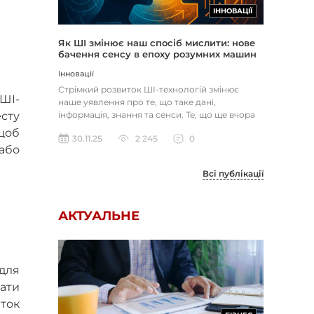
ІННОВАЦІЇ
Як ШІ змінює наш спосіб мислити: нове
бачення сенсу в епоху розумних машин
Інновації
Стрімкий розвиток ШІ-технологій змінює
 ШІ-
наше уявлення про те, що таке дані,
есту
інформація, знання та сенси. Те, що ще вчора
здавалося очевидним і зрозуміл...
щоб
30.11.25
2 245
0
або
Всі публікації
АКТУАЛЬНЕ
для
вати
иток