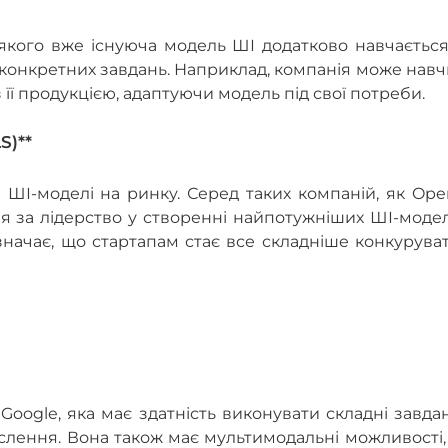
якого вже існуюча модель ШІ додатково навчається
конкретних завдань. Наприклад, компанія може нав
 її продукцією, адаптуючи модель під свої потреби.
S)**
ШІ-моделі на ринку. Серед таких компаній, як Ope
ння за лідерство у створенні найпотужніших ШІ-моде
начає, що стартапам стає все складніше конкурува
Google, яка має здатність виконувати складні завда
слення. Вона також має мультимодальні можливості