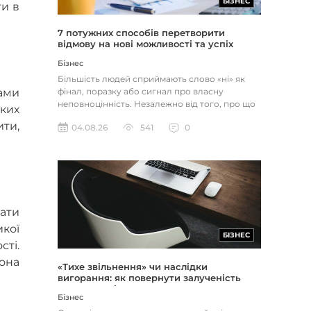
БІЗНЕС
ти в
7 потужних способів перетворити
відмову на нові можливості та успіх
Бізнес
Більшість людей сприймають слово «ні» як
ами
фінал, поразку або сигнал про власну
неповноцінність. Незалежно від того, про що
яких
йдеться — відхилене резюме,...
ти,
04.08.26
541
0
ати
икої
БІЗНЕС
сті.
она
«Тихе звільнення» чи наслідки
вигорання: як повернути залученість
через сенс і мету
Бізнес