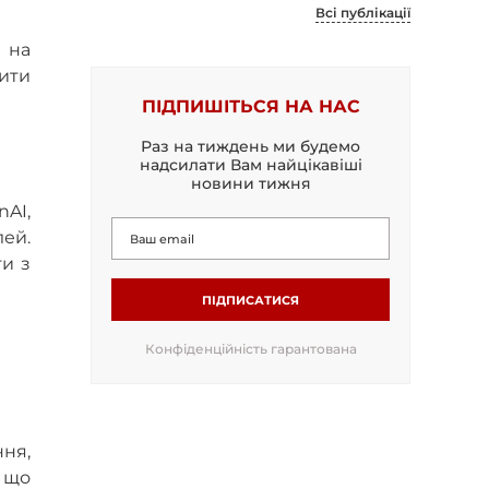
Всі публікації
 на
чити
ПІДПИШІТЬСЯ НА НАС
Раз на тиждень ми будемо
надсилати Вам найцікавіші
новини тижня
nAI,
лей.
ти з
ПІДПИСАТИСЯ
Конфіденційність гарантована
ння,
, що