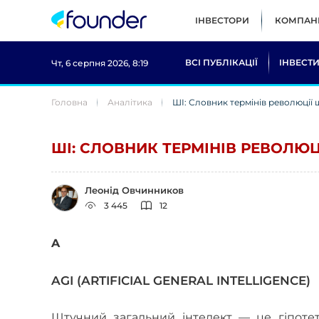
ІНВЕСТОРИ
КОМПАНІ
ВСІ ПУБЛІКАЦІЇ
ІНВЕСТИ
Чт, 6 серпня 2026, 8:19
Головна
Аналітика
ШІ: Словник термінів революції 
ШІ: СЛОВНИК ТЕРМІНІВ РЕВОЛЮЦ
Леонід Овчинников
3 445
12
A
AGI (ARTIFICIAL GENERAL INTELLIGENCE)
Штучний загальний інтелект — це гіпоте