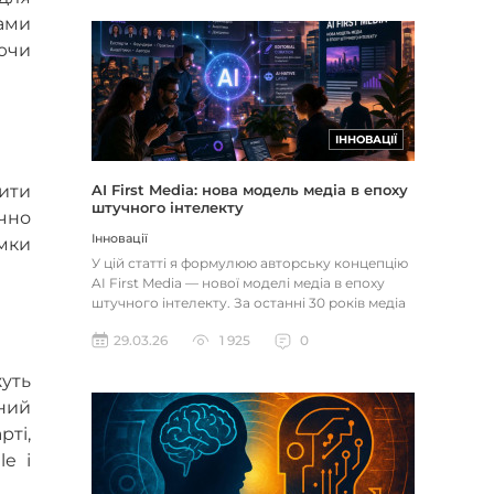
дами
ючи
ІННОВАЦІЇ
ити
AI First Media: нова модель медіа в епоху
штучного інтелекту
ично
Інновації
умки
У цій статті я формулюю авторську концепцію
AI First Media — нової моделі медіа в епоху
штучного інтелекту. За останні 30 років медіа
пережили кілька...
29.03.26
1 925
0
жуть
ний
ті,
le і