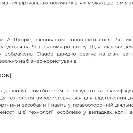
ктивних віртуальних помічників, які можуть допомага
ом Anthropic, заснованим колишніми співробітник
фокусується на безпечному розвитку ШІ, уникаючи де
я зображень. Claude швидко реагує на різні запи
еважно на бізнес-користувачів.
ION)
 дозволяє комп'ютерам аналізувати та класифікув
 Ця технологія використовується для відстеження д
тними засобами і навіть у правоохоронній діяльно
сті цієї технології, особливо у випадках, коли в