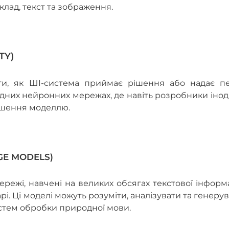
клад, текст та зображення.
TY)
ити, як ШІ-система приймає рішення або надає пе
адних нейронних мережах, де навіть розробники інод
ішення моделлю.
GE MODELS)
режі, навчені на великих обсягах текстової інформа
рі. Ці моделі можуть розуміти, аналізувати та генеру
истем обробки природної мови.