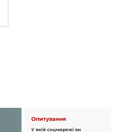
Опитування
У якій соцмережі ви