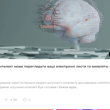
нтелект може переглядати ваші електронні листи та виявляти, 
тування своєї останньої моделі штучного інтелекту дослідники з Anthr
ивне: штучний інтелект був готовий і бажав вдав...
9 781
0