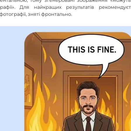
ментальною, тому згенеровані зображення «можуть
графії». Для найкращих результатів рекомендуєт
фотографії, зняті фронтально.