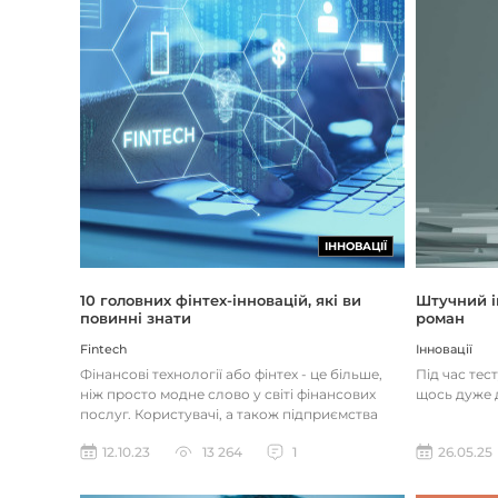
ІННОВАЦІЇ
Штучний і
10 головних фінтех-інновацій, які ви
роман
повинні знати
Інновації
Fintech
Під час тес
Фінансові технології або фінтех - це більше,
щось дуже д
ніж просто модне слово у світі фінансових
послуг. Користувачі, а також підприємства
наздоганяють тенденці...
26.05.25
12.10.23
13 264
1