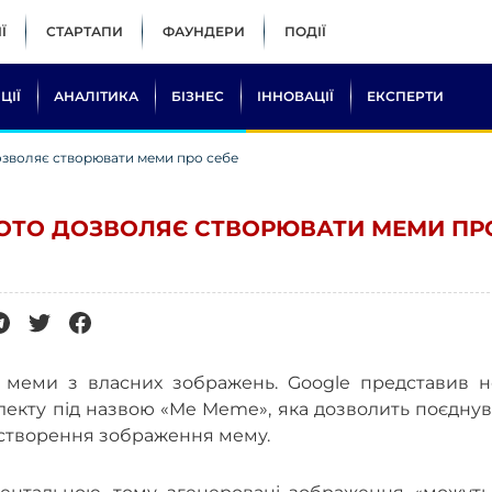
Ї
СТАРТАПИ
ФАУНДЕРИ
ПОДІЇ
ЦІЇ
АНАЛІТИКА
БІЗНЕС
ІННОВАЦІЇ
ЕКСПЕРТИ
озволяє створювати меми про себе
ОТО ДОЗВОЛЯЄ СТВОРЮВАТИ МЕМИ ПР
 меми з власних зображень. Google представив н
лекту під назвою «Me Meme», яка дозволить поєдну
 створення зображення мему.