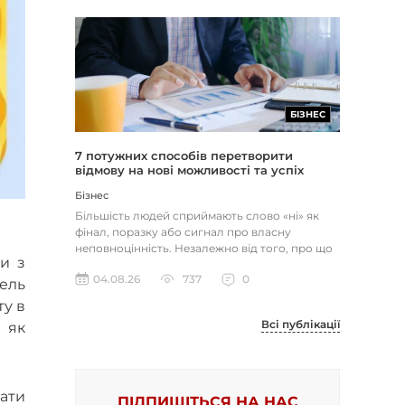
БІЗНЕС
7 потужних способів перетворити
відмову на нові можливості та успіх
Бізнес
Більшість людей сприймають слово «ні» як
фінал, поразку або сигнал про власну
неповноцінність. Незалежно від того, про що
и з
йдеться — відхилене резюме,...
04.08.26
737
0
ель
ту в
Всі публікації
 як
ати
ПІДПИШІТЬСЯ НА НАС