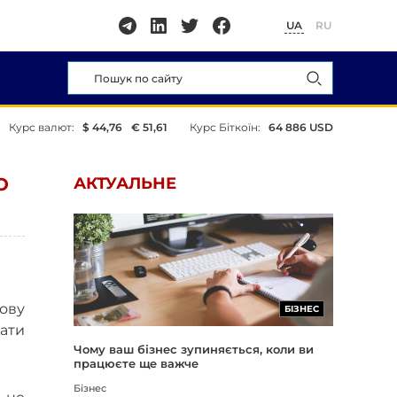
UA
RU
Курс валют:
$ 44,76
€ 51,61
Курс Біткоїн:
64 886 USD
О
АКТУАЛЬНЕ
ову
БІЗНЕС
вати
Чому ваш бізнес зупиняється, коли ви
працюєте ще важче
Бізнес