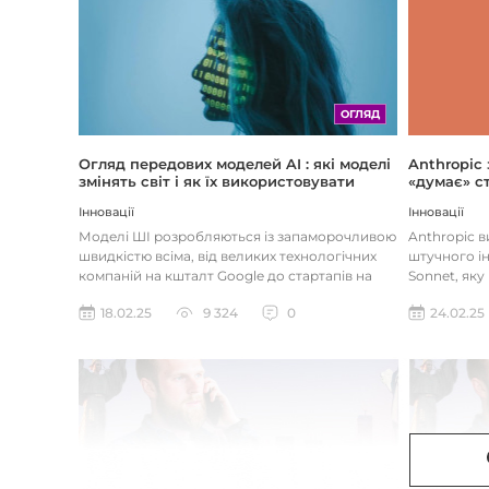
ОГЛЯД
Огляд передових моделей AI : які моделі
Anthropic
змінять світ і як їх використовувати
«думає» ст
Інновації
Інновації
Моделі ШІ розробляються із запаморочливою
Anthropic 
швидкістю всіма, від великих технологічних
штучного ін
компаній на кшталт Google до стартапів на
Sonnet, яку
кшталт OpenAI і Anthrop...
«думала» на
18.02.25
9 324
0
24.02.25