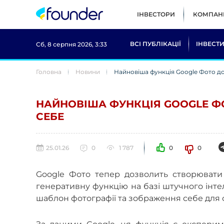
ІНВЕСТОРИ
КОМПАНІ
ВСІ ПУБЛІКАЦІЇ
ІНВЕСТИ
Сб, 8 серпня 2026, 3:33
Головна
Новини
Найновіша функція Google Фото д
НАЙНОВІША ФУНКЦІЯ GOOGLE Ф
СЕБЕ
25.01.26
0
1 787
0
0
Google Фото тепер дозволить створювати
генеративну функцію на базі штучного інте
шаблон фотографії та зображення себе для