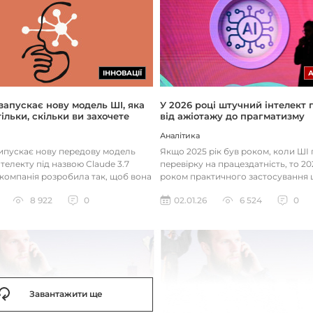
ІННОВАЦІЇ
 запускає нову модель ШІ, яка
У 2026 році штучний інтелект
ільки, скільки ви захочете
від ажіотажу до прагматизму
Аналітика
випускає нову передову модель
Якщо 2025 рік був роком, коли Ш
телекту під назвою Claude 3.7
перевірку на працездатність, то 20
 компанія розробила так, щоб вона
роком практичного застосування 
д питаннями с...
технологій. Фокус вже зміщу...
8 922
0
02.01.26
6 524
0
Завантажити ще