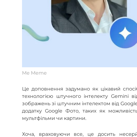
Me Meme
Це доповнення задумано як цікавий спосіб
технологією штучного інтелекту Gemini в
зображень зі штучним інтелектом від Googl
додатку Google Фото, таких як можливіст
мультфільми чи картини.
Хоча, враховуючи все, це досить несер