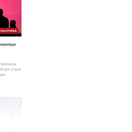
АНАЛІТИКА
 перейде
І пройшов
26 рік стане
цих