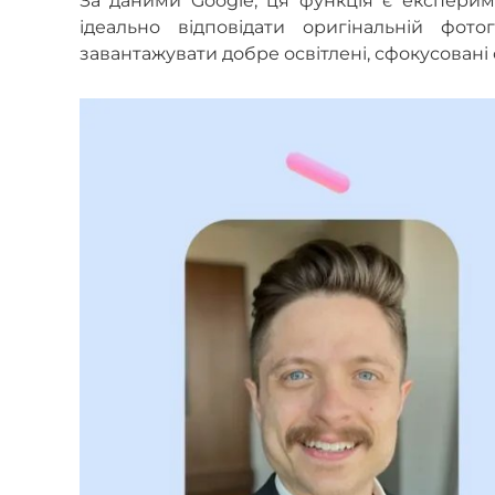
За даними Google, ця функція є експери
ідеально відповідати оригінальній фото
завантажувати добре освітлені, сфокусовані 