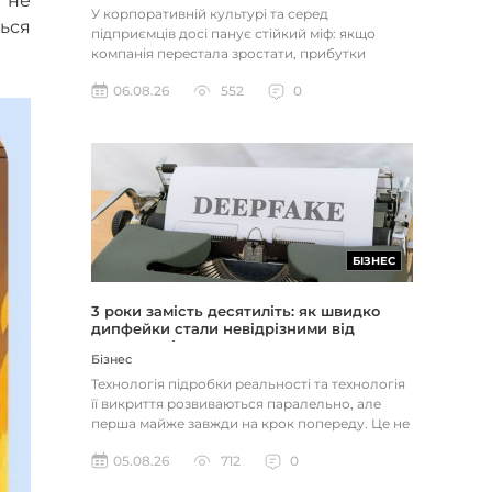
 не
У корпоративній культурі та серед
ься
підприємців досі панує стійкий міф: якщо
компанія перестала зростати, прибутки
застопорилися або виникли проблеми з...
06.08.26
552
0
БІЗНЕС
3 роки замість десятиліть: як швидко
дипфейки стали невідрізними від
реальності
Бізнес
Технологія підробки реальності та технологія
її викриття розвиваються паралельно, але
перша майже завжди на крок попереду. Це не
метафора, а те, як вл...
05.08.26
712
0