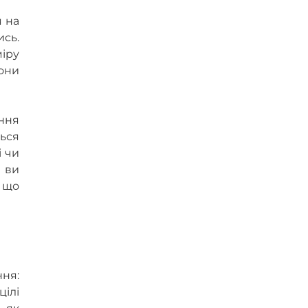
я на
сь.
іру
вони
ення
ться
і чи
 ви
у що
ння:
ілі