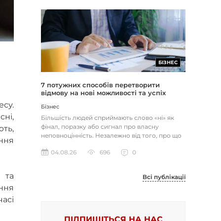
БІЗНЕС
7 потужних способів перетворити
відмову на нові можливості та успіх
есу.
Бізнес
сні,
Більшість людей сприймають слово «ні» як
фінал, поразку або сигнал про власну
ть,
неповноцінність. Незалежно від того, про що
ння
йдеться — відхилене резюме,...
04.08.26
696
0
 та
Всі публікації
ння
часі
ПІДПИШІТЬСЯ НА НАС