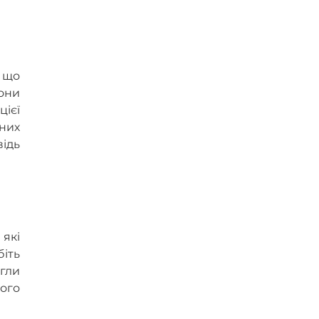
, що
вони
цієї
них
відь
які
біть
огли
ного