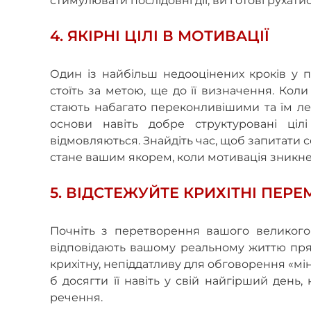
стимулювати послідовні дії, ви готові рухат
4. ЯКІРНІ ЦІЛІ В МОТИВАЦІЇ
Один із найбільш недооцінених кроків у п
стоїть за метою, ще до її визначення. Коли 
стають набагато переконливішими та їм ле
основи навіть добре структуровані ці
відмовляються. Знайдіть час, щоб запитати се
стане вашим якорем, коли мотивація зникне
5. ВІДСТЕЖУЙТЕ КРИХІТНІ ПЕР
Почніть з перетворення вашого великого б
відповідають вашому реальному життю прямо
крихітну, непіддатливу для обговорення «мін
б досягти її навіть у свій найгірший день
речення.