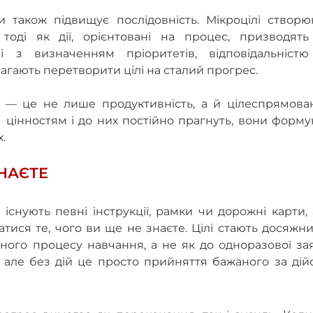
 також підвищує послідовність. Мікроцілі створю
тоді як дії, орієнтовані на процес, призводять
ні з визначенням пріоритетів, відповідальністю
агають перетворити цілі на сталий прогрес.
 — це не лише продуктивність, а й цілеспрямова
м цінностям і до них постійно прагнуть, вони форм
.
ЗНАЄТЕ
 існують певні інструкції, рамки чи дорожні карти,
атися те, чого ви ще не знаєте. Цілі стають досяжн
ного процесу навчання, а не як до одноразової за
але без дій це просто прийняття бажаного за дійс