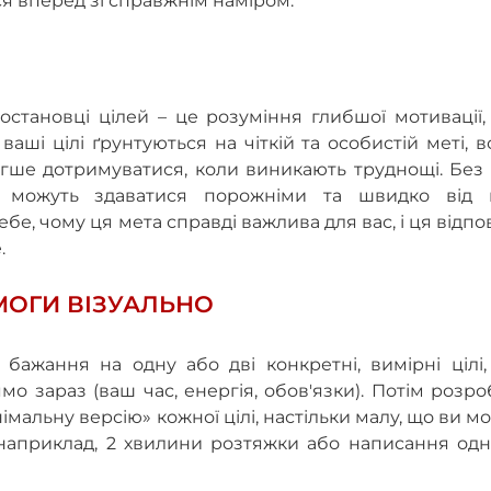
ися вперед зі справжнім наміром.
остановці цілей – це розуміння глибшої мотивації
ваші цілі ґрунтуються на чіткій та особистій меті, 
гше дотримуватися, коли виникають труднощі. Без 
лі можуть здаватися порожніми та швидко від 
бе, чому ця мета справді важлива для вас, і ця відпо
.
ЕМОГИ ВІЗУАЛЬНО
ажання на одну або дві конкретні, вимірні цілі, 
 зараз (ваш час, енергія, обов'язки). Потім розро
імальну версію» кожної цілі, настільки малу, що ви м
, наприклад, 2 хвилини розтяжки або написання од