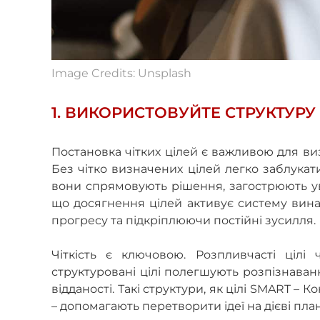
Image Credits: Unsplash
1. ВИКОРИСТОВУЙТЕ СТРУКТУРУ
Постановка чітких цілей є важливою для в
Без чітко визначених цілей легко заблукати
вони спрямовують рішення, загострюють ув
що досягнення цілей активує систему вина
прогресу та підкріплюючи постійні зусилля.
Чіткість є ключовою. Розпливчасті цілі 
структуровані цілі полегшують розпізнава
відданості. Такі структури, як цілі SMART – К
– допомагають перетворити ідеї на дієві пла