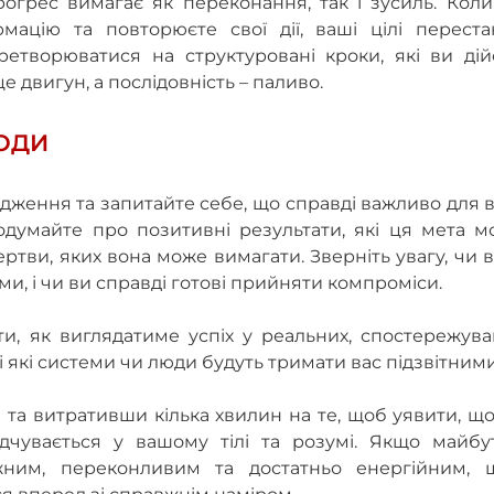
рогрес вимагає як переконання, так і зусиль. Кол
мацію та повторюєте свої дії, ваші цілі переста
етворюватися на структуровані кроки, які ви дій
 двигун, а послідовність – паливо.
РОДИ
одження та запитайте себе, що справді важливо для в
одумайте про позитивні результати, які ця мета м
ертви, яких вона може вимагати. Зверніть увагу, чи 
, і чи ви справді готові прийняти компроміси.
ти, як виглядатиме успіх у реальних, спостережув
і які системи чи люди будуть тримати вас підзвітним
 та витративши кілька хвилин на те, щоб уявити, щ
дчувається у вашому тілі та розумі. Якщо майбут
жним, переконливим та достатньо енергійним, 