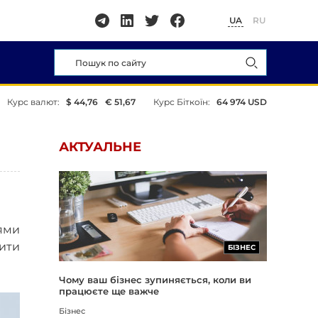
UA
RU
Курс валют:
$ 44,76
€ 51,67
Курс Біткоїн:
64 974 USD
АКТУАЛЬНЕ
ями
дити
БІЗНЕС
Чому ваш бізнес зупиняється, коли ви
працюєте ще важче
Бізнес