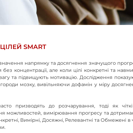
 ЦІЛЕЙ SMART
изначення напрямку та досягнення значущого прогр
 без концентрації, але коли цілі конкретні та навми
агу та підвищують мотивацію. Дослідження показую
городи мозку, вивільняючи дофамін у міру досягне
часто призводять до розчарування, тоді як чіткі
ння можливостей, вимірювання прогресу та дотрима
онкретні, Вимірні, Досяжні, Релевантні та Обмежені в 
ни.