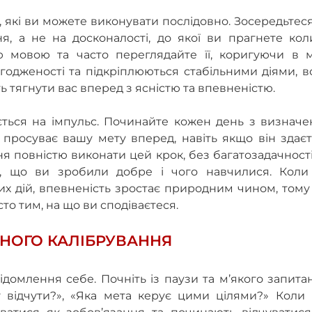
ї, які ви можете виконувати послідовно. Зосередьтес
, а не на досконалості, до якої ви прагнете коли
 мовою та часто переглядайте її, коригуючи в м
згодженості та підкріплюються стабільними діями, 
 тягнути вас вперед з ясністю та впевненістю.
юється на імпульс. Починайте кожен день з визнач
 просуває вашу мету вперед, навіть якщо він здає
ня повністю виконати цей крок, без багатозадачност
м, що ви зробили добре і чого навчилися. Коли
их дій, впевненість зростає природним чином, том
сто тим, на що ви сподіваєтеся.
РНОГО КАЛІБРУВАННЯ
відомлення себе. Почніть із паузи та м’якого запита
 відчути?», «Яка мета керує цими цілями?» Коли ц