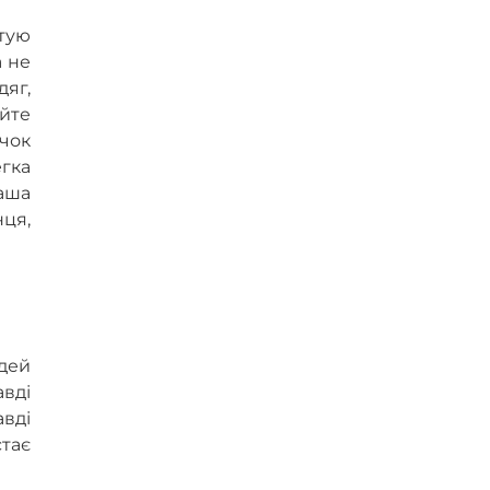
отую
а не
яг,
уйте
ичок
егка
аша
нця,
юдей
авді
вді
стає