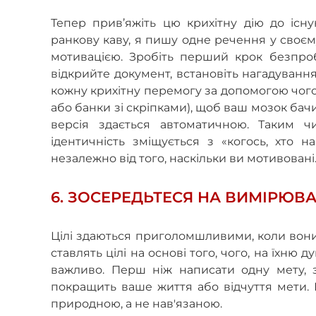
Тепер прив’яжіть цю крихітну дію до існу
ранкову каву, я пишу одне речення у своєм
мотивацією. Зробіть перший крок безпробл
відкрийте документ, встановіть нагадування
кожну крихітну перемогу за допомогою чого
або банки зі скріпками), щоб ваш мозок бачи
версія здається автоматичною. Таким ч
ідентичність зміщується з «когось, хто н
незалежно від того, наскільки ви мотивовані
6. ЗОСЕРЕДЬТЕСЯ НА ВИМІРЮВ
Цілі здаються приголомшливими, коли вони
ставлять цілі на основі того, чого, на їхню 
важливо. Перш ніж написати одну мету, з
покращить ваше життя або відчуття мети. 
природною, а не нав'язаною.