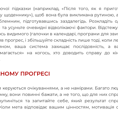
ючої підказки (наприклад, «Після того, як я приг
у щоденнику»), щоб вона була викликана рутиною, 
емним, підготувавшись заздалегідь. Розкладіть од
 та усуньте очевидні відволікаючі фактори. Відстеж
сь видимого (галочки в календарі, програми для зв
в прогрес, і збільшуйте складність лише тоді, коли л
ином, ваша система захищає послідовність, а в
амагається» на когось, хто доводить справу до кі
.
АНОМУ ПРОГРЕСІ
 керуються очікуваннями, а не намірами. Багато л
думку, вони повинні бажати, а не того, що для них спр
упиніться та запитайте себе, який результат спра
Коли мета відповідає вашим цінностям, мотивація 