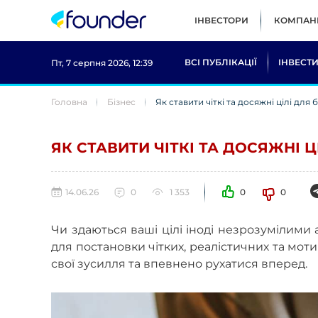
ІНВЕСТОРИ
КОМПАНІ
ВСІ ПУБЛІКАЦІЇ
ІНВЕСТИ
Пт, 7 серпня 2026, 12:39
Головна
Бізнес
Як ставити чіткі та досяжні цілі для 
ЯК СТАВИТИ ЧІТКІ ТА ДОСЯЖНІ Ц
14.06.26
0
1 353
0
0
Чи здаються ваші цілі іноді незрозумілим
для постановки чітких, реалістичних та мот
свої зусилля та впевнено рухатися вперед.