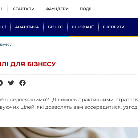
Ї
СТАРТАПИ
ФАУНДЕРИ
ПОДІЇ
ЦІЇ
АНАЛІТИКА
БІЗНЕС
ІННОВАЦІЇ
ЕКСПЕРТИ
бізнесу
ІЛІ ДЛЯ БІЗНЕСУ
и або недосяжними? Ділимось практичними стратегі
ивуючих цілей, які дозволять вам зосередитися, узго