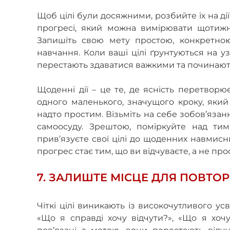
Щоб цілі були досяжними, розбийте їх на ді
прогресі, який можна вимірювати щотижня
Запишіть свою мету простою, конкретною
навчання. Коли ваші цілі ґрунтуються на у
перестають здаватися важкими та починають
Щоденні дії – це те, де ясність перетвор
одного маленького, значущого кроку, який
надто простим. Візьміть на себе зобов’язан
самоосуду. Зрештою, поміркуйте над ти
прив’язуєте свої цілі до щоденних навмисн
прогрес стає тим, що ви відчуваєте, а не про
7. ЗАЛИШТЕ МІСЦЕ ДЛЯ ПОВТО
Чіткі цілі виникають із високочутливого ус
«Що я справді хочу відчути?», «Що я хочу