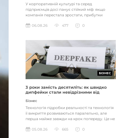
У корпоративній культурі та серед
підприємців досі панує стійкий міф: якщо
компанія перестала зростати, прибутки
застопорилися або виникли проблеми з...
06.08.26
477
0
БІЗНЕС
3 роки замість десятиліть: як швидко
дипфейки стали невідрізними від
реальності
Бізнес
Технологія підробки реальності та технологія
її викриття розвиваються паралельно, але
перша майже завжди на крок попереду. Це не
метафора, а те, як вл...
05.08.26
665
0