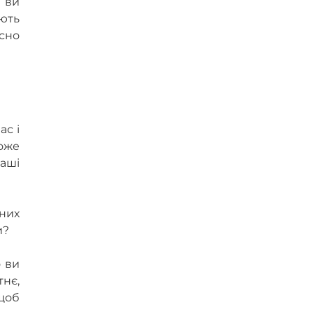
и ви
ють
сно
ас і
оже
ваші
аних
и?
о ви
нє,
щоб