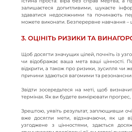
Істина проста: віра без справ мертва, а п
залишаєтеся допитливими, шукаєте інфор
здаватися недосяжними та починають пер
можете виконати. Безперервне навчання – це
3. ОЦІНІТЬ РИЗИКИ ТА ВИНАГО
Щоб досягти значущих цілей, почніть із узг
чи відображає ваша мета ваші цінності. П
відкрити, а також про ризики, зусилля чи ж
причини здаються вагомими та резонансними
Звідти зосередьтеся на меті, щоб визначи
термінах. Як ви будете вимірювати прогрес, 
Зрештою, уявіть результат, заплющивши очі
вже досягли мети, відзначаючи, як це ві
узгоджене з цінностями, здається дося