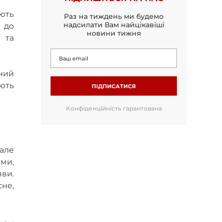
ють
Раз на тиждень ми будемо
надсилати Вам найцікавіші
 до
новини тижня
 та
ний
ують
ПІДПИСАТИСЯ
Конфіденційність гарантована
 але
ими,
яви.
не,