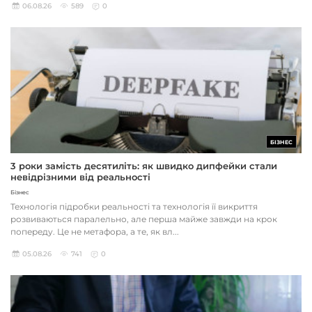
06.08.26
589
0
БІЗНЕС
3 роки замість десятиліть: як швидко дипфейки стали
невідрізними від реальності
Бізнес
Технологія підробки реальності та технологія її викриття
розвиваються паралельно, але перша майже завжди на крок
попереду. Це не метафора, а те, як вл...
05.08.26
741
0