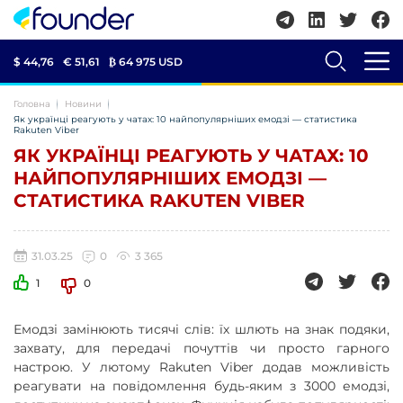
$ 44,76
€ 51,61
₿
64 975 USD
Головна
Новини
Як українці реагують у чатах: 10 найпопулярніших емодзі — статистика
Rakuten Viber
ЯК УКРАЇНЦІ РЕАГУЮТЬ У ЧАТАХ: 10
НАЙПОПУЛЯРНІШИХ ЕМОДЗІ —
СТАТИСТИКА RAKUTEN VIBER
31.03.25
0
3 365
1
0
Емодзі замінюють тисячі слів: їх шлють на знак подяки,
захвату, для передачі почуттів чи просто гарного
настрою. У лютому Rakuten Viber додав можливість
реагувати на повідомлення будь-яким з 3000 емодзі,