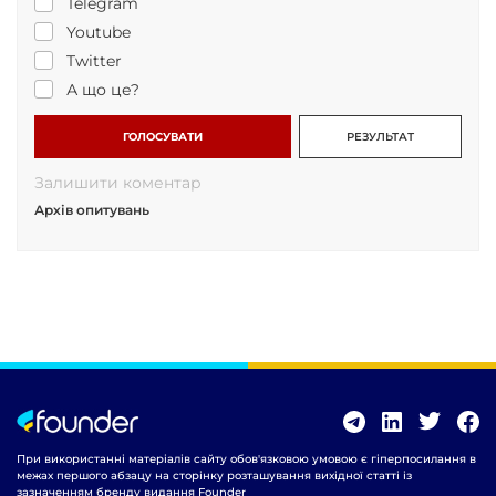
Telegram
Youtube
Twitter
А що це?
ГОЛОСУВАТИ
РЕЗУЛЬТАТ
Залишити коментар
Архів опитувань
При використанні матеріалів сайту обов'язковою умовою є гіперпосилання в
межах першого абзацу на сторінку розташування вихідної статті із
зазначенням бренду видання Founder