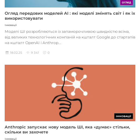
ОГЛЯД
Огляд передових моделей AI : які моделі змінять світ і як їх
використовувати
Інновації
Моделі ШІ розробляються із запаморочливою швидкістю всіма,
від великих технологічних компаній на кшталт Google до стартапів
на кшталт OpenAI і Anthrop...
18.02.25
9 341
0
ІННОВАЦІЇ
Anthropic запускає нову модель ШІ, яка «думає» стільки,
скільки ви захочете
Інновації