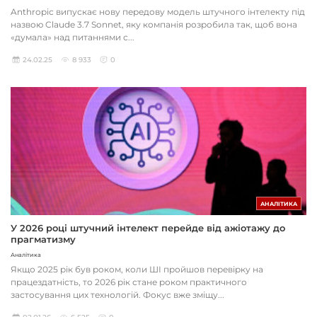
Anthropic випускає нову передову модель штучного інтелекту під
назвою Claude 3.7 Sonnet, яку компанія розробила так, щоб вона
«думала» над питаннями с...
24.02.25
8 933
0
АНАЛІТИКА
У 2026 році штучний інтелект перейде від ажіотажу до
прагматизму
Аналітика
Якщо 2025 рік був роком, коли ШІ пройшов перевірку на
працездатність, то 2026 рік стане роком практичного
застосування цих технологій. Фокус вже зміщу...