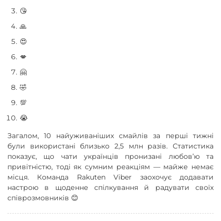
😘
🙏
😍
💋
🤗
🤣
💯
😭
Загалом, 10 найуживаніших смайлів за перші тижні
були використані близько 2,5 млн разів. Статистика
показує, що чати українців пронизані любовʼю та
привітністю, тоді як сумним реакціям — майже немає
місця. Команда Rakuten Viber заохочує додавати
настрою в щоденне спілкування й радувати своїх
співрозмовників 😊