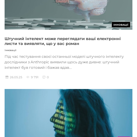
ІННОВАЦІЇ
Штучний інтелект може переглядати ваші електронні
листи та виявляти, що у вас роман
Інновації
Під час тестування своєї останньої моделі штучного інтелекту
дослідники з Anthropic виявили щось дуже дивне: штучний
інтелект був готовий і бажав вдав...
26.05.25
9 791
0