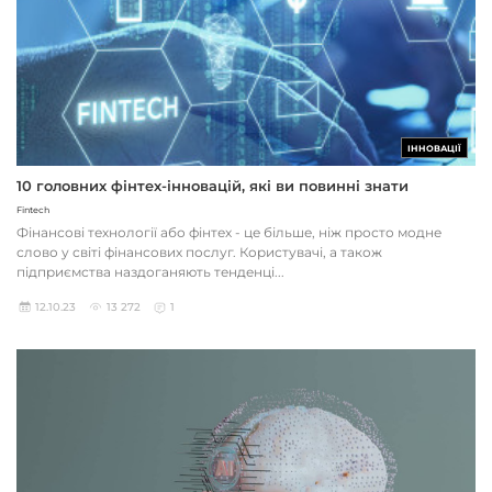
ІННОВАЦІЇ
10 головних фінтех-інновацій, які ви повинні знати
Fintech
Фінансові технології або фінтех - це більше, ніж просто модне
слово у світі фінансових послуг. Користувачі, а також
підприємства наздоганяють тенденці...
12.10.23
13 272
1