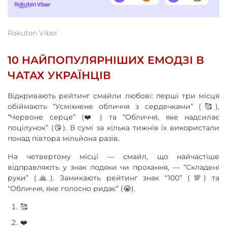
Rakuten Viber
10 НАЙПОПУЛЯРНІШИХ ЕМОДЗІ В
ЧАТАХ УКРАЇНЦІВ
Відкривають рейтинг смайли любові: перші три місця
обіймають “Усміхнене обличчя з сердечками” (🥰),
“Червоне серце” (❤️) та “Обличчя, яке надсилає
поцілунок” (😘). В сумі за кілька тижнів їх використали
понад півтора мільйона разів.
На четвертому місці — смайл, що найчастіше
відправляють у знак подяки чи прохання, — “Складені
руки” (🙏). Замикають рейтинг знак “100” (💯) та
“Обличчя, яке голосно ридає” (😭).
🥰
❤️