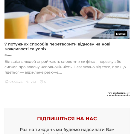
БІЗНЕС
7 потужних способів перетворити відмову на нові
можливості та успіх
Бізнес
Більшість людей сприймають слово «ні» як фінал, поразку або
сигнал про власну неповноцінність. Незалежно від того, про що
йдеться — відхилене резюме,...
04.08.26
763
0
Всі публікації
ПІДПИШІТЬСЯ НА НАС
Раз на тиждень ми будемо надсилати Вам