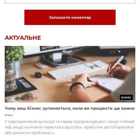
Залишити коментар
АКТУАЛЬНЕ
БІЗНЕС
Чому ваш бізнес зупиняється, коли ви працюєте ще важче
Бізнес
У корпоративній культурі та серед підприємців досі панує стійкий
міф: якщо компанія перестала зростати, прибутки застопорилися
або виникли проблеми з...