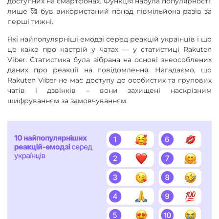
доступних на смартфонах. Функція набула популярності:
лише 🥰 був використаний понад півмільйона разів за
перші тижні.
Які найпопулярніші емодзі серед реакцій українців і що
це каже про настрій у чатах — у статистиці Rakuten
Viber. Статистика була зібрана на основі знеособлених
даних про реакції на повідомлення. Нагадаємо, що
Rakuten Viber не має доступу до особистих та групових
чатів і дзвінків – вони захищені наскрізним
шифруванням за замовчуванням.