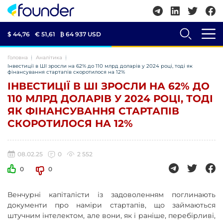
$ 44,76
€ 51,61
₿
64 937 USD
Головна
Аналітика
Інвестиції в ШІ зросли на 62% до 110 млрд доларів у 2024 році, тоді як
фінансування стартапів скоротилося на 12%
ІНВЕСТИЦІЇ В ШІ ЗРОСЛИ НА 62% ДО
110 МЛРД ДОЛАРІВ У 2024 РОЦІ, ТОДІ
ЯК ФІНАНСУВАННЯ СТАРТАПІВ
СКОРОТИЛОСЯ НА 12%
08.02.25
0
2 552
0
0
Венчурні капіталісти із задоволенням поглинають
документи про наміри стартапів, що займаються
штучним інтелектом, але вони, як і раніше, перебірливі,