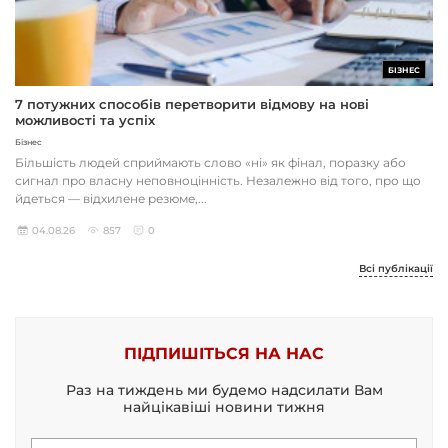
БІЗНЕС
7 потужних способів перетворити відмову на нові
можливості та успіх
Бізнес
Більшість людей сприймають слово «ні» як фінал, поразку або
сигнал про власну неповноцінність. Незалежно від того, про що
йдеться — відхилене резюме,...
04.08.26
857
0
Всі публікації
ПІДПИШІТЬСЯ НА НАС
Раз на тиждень ми будемо надсилати Вам
найцікавіші новини тижня