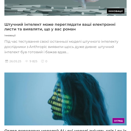
ІННОВАЦІЇ
Штучний інтелект може переглядати ваші електронні
листи та виявляти, що у вас роман
Інновації
Під час тестування своєї останньої моделі штучного інтелекту
дослідники з Anthropic виявили щось дуже дивне: штучний
інтелект був готовий і бажав вдав...
26.05.25
9 825
0
ОГЛЯД
Огляд передових моделей AI : які моделі змінять світ і як їх