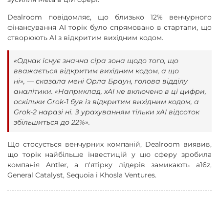
Dealroom повідомляє, що близько 12% венчурного
фінансування AI торік було спрямовано в стартапи, що
створюють AI з відкритим вихідним кодом.
«Однак існує значна сіра зона щодо того, що
вважається відкритим вихідним кодом, а що
ні», — сказала мені Орла Браун, голова відділу
аналітики. «Наприклад, xAI не включено в ці цифри,
оскільки Grok-1 був із відкритим вихідним кодом, а
Grok-2 наразі ні. З урахуванням тільки xAI відсоток
збільшиться до 22%».
Що стосується венчурних компаній, Dealroom виявив,
що торік найбільше інвестицій у цю сферу зробила
компанія Antler, а п'ятірку лідерів замикають a16z,
General Catalyst, Sequoia і Khosla Ventures.