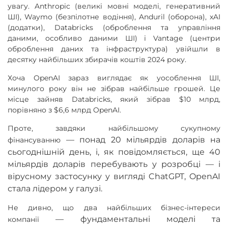
увагу. Anthropic (великі мовні моделі, генеративний
ШІ), Waymo (безпілотне водіння), Anduril (оборона), xAI
(додатки), Databricks (оброблення та управління
даними, особливо даними ШІ) і Vantage (центри
оброблення даних та інфраструктура) увійшли в
десятку найбільших збирачів коштів 2024 року.
Хоча OpenAI зараз виглядає як уособлення ШІ,
минулого року він не зібрав найбільше грошей. Це
місце зайняв Databricks, який зібрав $10 млрд,
порівняно з $6,6 млрд OpenAI.
Проте, завдяки найбільшому сукупному
—
понад 20 мільярдів доларів на
фінансуванню
сьогоднішній день, і, як повідомляється, ще 40
мільярдів доларів перебувають у розробці
—
і
вірусному застосунку у вигляді ChatGPT, OpenAI
стала лідером у галузі.
Не дивно, що два найбільших бізнес-інтереси
—
фундаментальні моделі та
компанії