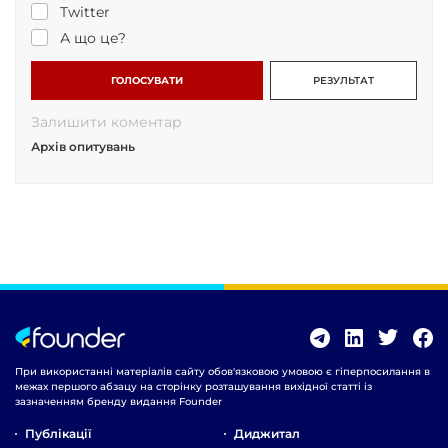
Twitter
А що це?
ГОЛОСУВАТИ
РЕЗУЛЬТАТ
Залишити коментар
Архів опитувань
При використанні матеріалів сайту обов'язковою умовою є гіперпосилання в
межах першого абзацу на сторінку розташування вихідної статті із
зазначенням бренду видання Founder
Публікації
Диджитал