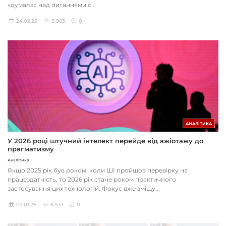
«думала» над питаннями с...
24.02.25
8 963
0
АНАЛІТИКА
У 2026 році штучний інтелект перейде від ажіотажу до
прагматизму
Аналітика
Якщо 2025 рік був роком, коли ШІ пройшов перевірку на
працездатність, то 2026 рік стане роком практичного
застосування цих технологій. Фокус вже зміщу...
02.01.26
6 531
0