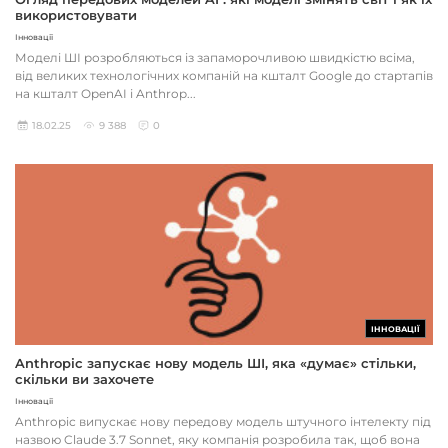
використовувати
Інновації
Моделі ШІ розробляються із запаморочливою швидкістю всіма,
від великих технологічних компаній на кшталт Google до стартапів
на кшталт OpenAI і Anthrop...
18.02.25
9 388
0
ІННОВАЦІЇ
Anthropic запускає нову модель ШІ, яка «думає» стільки,
скільки ви захочете
Інновації
Anthropic випускає нову передову модель штучного інтелекту під
назвою Claude 3.7 Sonnet, яку компанія розробила так, щоб вона