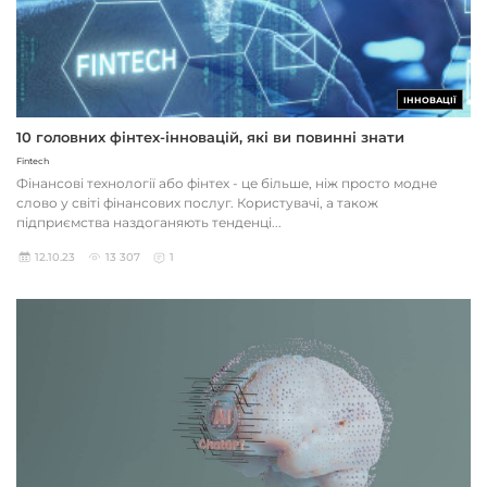
ІННОВАЦІЇ
10 головних фінтех-інновацій, які ви повинні знати
Fintech
Фінансові технології або фінтех - це більше, ніж просто модне
слово у світі фінансових послуг. Користувачі, а також
підприємства наздоганяють тенденці...
12.10.23
13 307
1