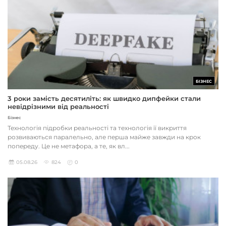
БІЗНЕС
3 роки замість десятиліть: як швидко дипфейки стали
невідрізними від реальності
Бізнес
Технологія підробки реальності та технологія її викриття
розвиваються паралельно, але перша майже завжди на крок
попереду. Це не метафора, а те, як вл...
05.08.26
824
0