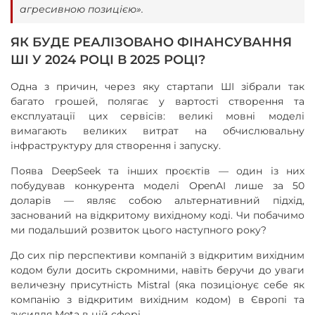
агресивною позицією».
ЯК БУДЕ РЕАЛІЗОВАНО ФІНАНСУВАННЯ
ШІ У 2024 РОЦІ В 2025 РОЦІ?
Одна з причин, через яку стартапи ШІ зібрали так
багато грошей, полягає у вартості створення та
експлуатації цих сервісів: великі мовні моделі
вимагають великих витрат на обчислювальну
інфраструктуру для створення і запуску.
Поява DeepSeek та інших проєктів — один із них
побудував конкурента моделі OpenAI лише за 50
доларів — являє собою альтернативний підхід,
заснований на відкритому вихідному коді. Чи побачимо
ми подальший розвиток цього наступного року?
До сих пір перспективи компаній з відкритим вихідним
кодом були досить скромними, навіть беручи до уваги
величезну присутність Mistral (яка позиціонує себе як
компанію з відкритим вихідним кодом) в Європі та
зусилля Meta в цій сфері.