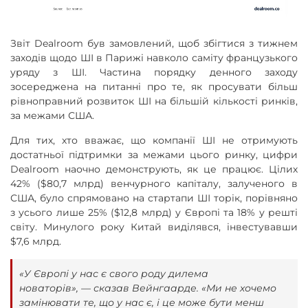
Звіт Dealroom був замовлений, щоб збігтися з тижнем
заходів щодо ШІ в Парижі навколо саміту французького
уряду з ШІ. Частина порядку денного заходу
зосереджена на питанні про те, як просувати більш
рівноправний розвиток ШІ на більшій кількості ринків,
за межами США.
Для тих, хто вважає, що компанії ШІ не отримують
достатньої підтримки за межами цього ринку, цифри
Dealroom наочно демонструють, як це працює. Цілих
42% ($80,7 млрд) венчурного капіталу, залученого в
США, було спрямовано на стартапи ШІ торік, порівняно
з усього лише 25% ($12,8 млрд) у Європі та 18% у решті
світу. Минулого року Китай виділявся, інвестувавши
$7,6 млрд.
«У Європі у нас є свого роду дилема
новаторів», — сказав Вейнгаарде. «Ми не хочемо
замінювати те, що у нас є, і це може бути менш