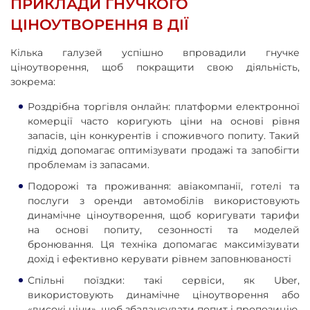
ПРИКЛАДИ ГНУЧКОГО
ЦІНОУТВОРЕННЯ В ДІЇ
Кілька галузей успішно впровадили гнучке
ціноутворення, щоб покращити свою діяльність,
зокрема:
Роздрібна торгівля онлайн: платформи електронної
комерції часто коригують ціни на основі рівня
запасів, цін конкурентів і споживчого попиту. Такий
підхід допомагає оптимізувати продажі та запобігти
проблемам із запасами.
Подорожі та проживання: авіакомпанії, готелі та
послуги з оренди автомобілів використовують
динамічне ціноутворення, щоб коригувати тарифи
на основі попиту, сезонності та моделей
бронювання. Ця техніка допомагає максимізувати
дохід і ефективно керувати рівнем заповнюваності
Спільні поїздки: такі сервіси, як Uber,
використовують динамічне ціноутворення або
«високі ціни», щоб збалансувати попит і пропозицію.