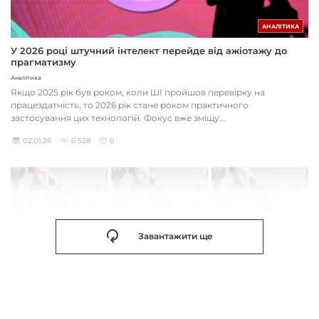
АНАЛІТИКА
У 2026 році штучний інтелект перейде від ажіотажу до
прагматизму
Аналітика
Якщо 2025 рік був роком, коли ШІ пройшов перевірку на
працездатність, то 2026 рік стане роком практичного
застосування цих технологій. Фокус вже зміщу...
02.01.26
6 528
0
Завантажити ще