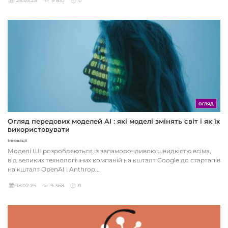
26.05.25
9 810
0
ОГЛЯД
Огляд передових моделей AI : які моделі змінять світ і як їх
використовувати
Інновації
Моделі ШІ розробляються із запаморочливою швидкістю всіма,
від великих технологічних компаній на кшталт Google до стартапів
на кшталт OpenAI і Anthrop...
18.02.25
9 368
0