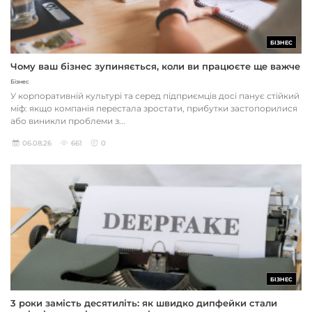
БІЗНЕС
Чому ваш бізнес зупиняється, коли ви працюєте ще важче
Бізнес
У корпоративній культурі та серед підприємців досі панує стійкий
міф: якщо компанія перестала зростати, прибутки застопорилися
або виникли проблеми з...
06.08.26
661
0
БІЗНЕС
3 роки замість десятиліть: як швидко дипфейки стали