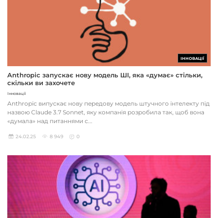
ІННОВАЦІЇ
Anthropic запускає нову модель ШІ, яка «думає» стільки,
скільки ви захочете
Інновації
Anthropic випускає нову передову модель штучного інтелекту під
назвою Claude 3.7 Sonnet, яку компанія розробила так, щоб вона
«думала» над питаннями с...
24.02.25
8 949
0