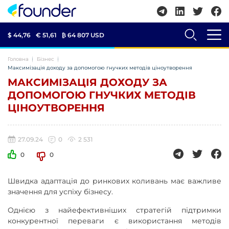
$ 44,76
€ 51,61
₿
64 807 USD
Головна
Бізнес
Максимізація доходу за допомогою гнучких методів ціноутворення
МАКСИМІЗАЦІЯ ДОХОДУ ЗА
ДОПОМОГОЮ ГНУЧКИХ МЕТОДІВ
ЦІНОУТВОРЕННЯ
27.09.24
0
2 531
0
0
Швидка адаптація до ринкових коливань має важливе
значення для успіху бізнесу.
Однією з найефективніших стратегій підтримки
конкурентної переваги є використання методів