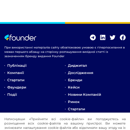
При використанні матеріалів сайту обов'язковою умовою є гіперпосилання в
межах першого абзацу на сторінку розташування вихідної статті із
зазначенням бренду видання Founder
Публікації
Диджитал
Компанії
Дослідження
Стартапи
Бренди
Фаундери
Кейси
Події
Новини Компаній
Ринок
Стартапи
Натиснувши «Прийняти всі cookie-файли» ви погоджуєтесь на
Про Компанію
розміщення всіх cookie-файлів на вашому пристрої. Ви можете
Реклама
змінювати налаштування cookie-файлів або відкликати вашу згоду на їх