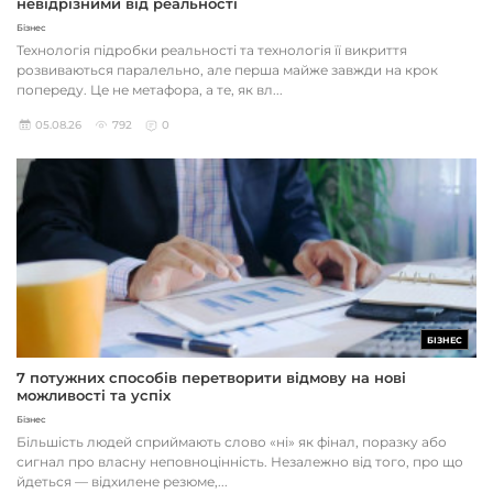
невідрізними від реальності
Бізнес
Технологія підробки реальності та технологія її викриття
розвиваються паралельно, але перша майже завжди на крок
попереду. Це не метафора, а те, як вл...
05.08.26
792
0
БІЗНЕС
7 потужних способів перетворити відмову на нові
можливості та успіх
Бізнес
Більшість людей сприймають слово «ні» як фінал, поразку або
сигнал про власну неповноцінність. Незалежно від того, про що
йдеться — відхилене резюме,...