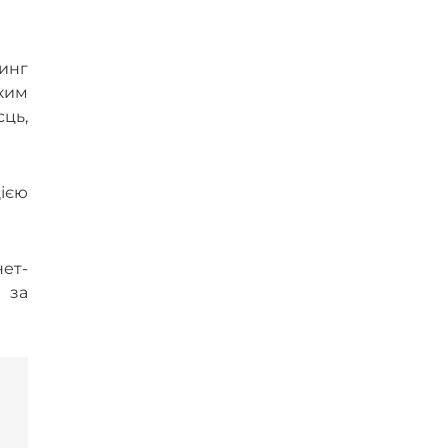
инг
иким
сць,
цією
нет-
 за