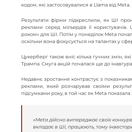
кодом, які застосовувалися в Llama від Meta.
Результати фірми підкреслили, як ШІ прон
реклами серед мільярдів її користувачів.
роком» для ШІ. Потім у понеділок Meta поч
оскільки вона фокусується на талантах у сфер
Цукерберг також вніс кілька гучних змін, 
Трампа. Смуга акцій почалася ще до інавгураці
Недавнє зростання контрастує з показникам
реклами, який розчарував своїми результ
підсумками року, в той час як Meta показал
«Meta дійсно випереджає своїх конкуре
вкладає в ШІ, працюють, тому інвестор