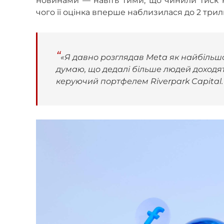
новинами
—
навіть тими, що чинили тиск н
чого її оцінка вперше наблизилася до 2 трил
«Я давно розглядав Meta як найбільшог
думаю, що дедалі більше людей доходять 
керуючий портфелем Riverpark Capital.