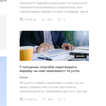
ідок
Технологія підробки реальності та технологія
її викриття розвиваються паралельно, але
перша майже завжди на крок попереду. Це не
метафора, а те, як вл...
05.08.26
623
0
БІЗНЕС
7 потужних способів перетворити
відмову на нові можливості та успіх
Бізнес
Більшість людей сприймають слово «ні» як
фінал, поразку або сигнал про власну
неповноцінність. Незалежно від того, про що
йдеться — відхилене резюме,...
04.08.26
663
0