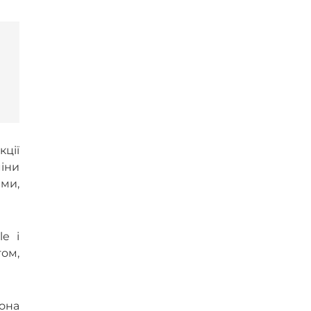
кції
міни
ами,
e і
том,
рона