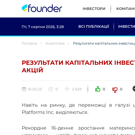
ІНВЕСТОРИ
КОМПАНІ
ВСІ ПУБЛІКАЦІЇ
ІНВЕСТИ
Пт, 7 серпня 2026, 3:28
Головна
Аналітика
Результати капітальних інвестиц
РЕЗУЛЬТАТИ КАПІТАЛЬНИХ ІНВЕС
АКЦІЙ
10.02.25
0
2 629
0
0
Навіть на ринку, де переможці в галузі 
Platforms Inc. виділяються.
Рекордне 16-денне зростання материнс