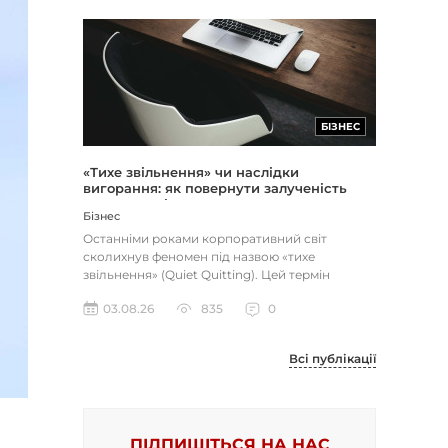
БІЗНЕС
«Тихе звільнення» чи наслідки
вигорання: як повернути залученість
через сенс і мету
Бізнес
Останніми роками корпоративний світ
сколихнув феномен під назвою «тихе
звільнення» (Quiet Quitting). Цей термін
описує поведінку працівників, які свід...
03.08.26
835
0
Всі публікації
ПІДПИШІТЬСЯ НА НАС