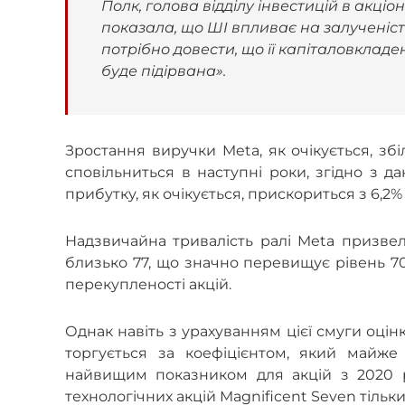
Полк, голова відділу інвестицій в акці
показала, що ШІ впливає на залученість
потрібно довести, що її капіталовкладе
буде підірвана».
Зростання виручки Meta, як очікується, зб
сповільниться в наступні роки, згідно з д
прибутку, як очікується, прискориться з 6,2% 
Надзвичайна тривалість ралі Meta призвела
близько 77, що значно перевищує рівень 70,
перекупленості акцій.
Однак навіть з урахуванням цієї смуги оці
торгується за коефіцієнтом, який майж
найвищим показником для акцій з 2020 ро
технологічних акцій Magnificent Seven тільк