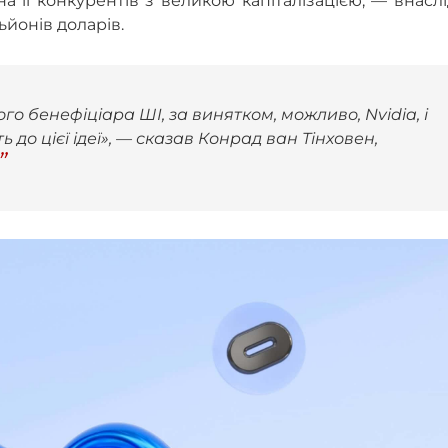
а її конкурентів
з великою капіталізацією, — внасл
ьйонів доларів.
о бенефіціара ШІ, за винятком, можливо, Nvidia, і
до цієї ідеї», — сказав Конрад ван Тінховен,