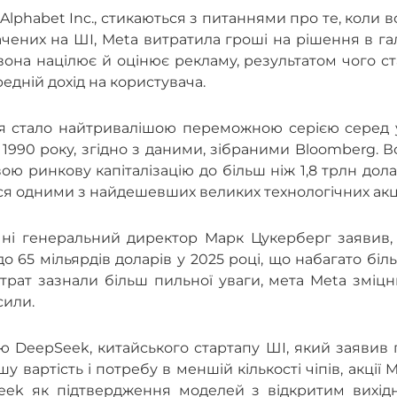
. і Alphabet Inc., стикаються з питаннями про те, коли 
ачених на ШІ, Meta витратила гроші на рішення в га
 вона націлює й оцінює рекламу, результатом чого с
едній дохід на користувача.
ння стало найтривалішою переможною серією серед 
 1990 року, згідно з даними, зібраними Bloomberg. 
ою ринкову капіталізацію до більш ніж 1,8 трлн дола
я одними з найдешевших великих технологічних акц
ічні генеральний директор Марк Цукерберг заявив,
о 65 мільярдів доларів у 2025 році, що набагато біл
итрат зазнали більш пильної уваги, мета Meta зміц
сили.
ою DeepSeek, китайського стартапу ШІ, який заявив
вартість і потребу в меншій кількості чіпів, акції 
Seek як підтвердження моделей з відкритим вихід