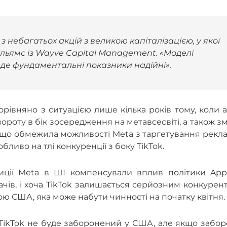
з небагатьох акцій з великою капіталізацією, у якої
Вільямс із Wayve Capital Management. «Моделі
, де фундаментальні показники надійні».
рівняно з ситуацією лише кілька років тому, коли а
вороту в бік зосередження на метавсесвіті, а також з
., що обмежила можливості Meta з таргетування рекл
ливо на тлі конкуренції з боку TikTok.
иції Meta в ШІ компенсували вплив політики Appl
ів, і хоча TikTok залишається серйозним конкурен
 США, яка може набути чинності на початку квітня.
 TikTok не буде заборонений у США, але якщо забо