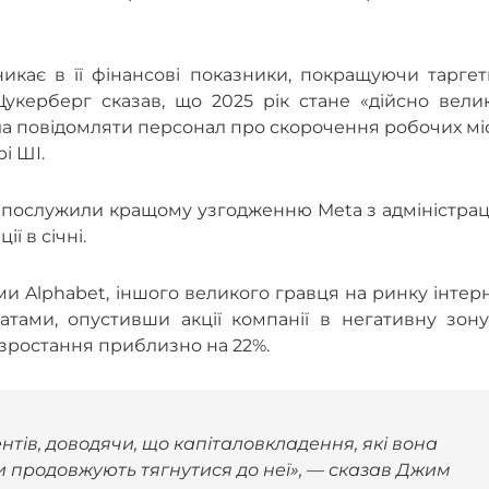
икає в її фінансові показники, покращуючи таргет
 Цукерберг сказав, що 2025 рік стане «дійсно вел
ала повідомляти персонал про скорочення робочих мі
і ШІ.
які послужили кращому узгодженню Meta з адміністра
ї в січні.
и Alphabet, іншого великого гравця на ринку інтер
атами, опустивши акції компанії в негативну зону
а зростання приблизно на 22%.
нтів, доводячи, що капіталовкладення, які вона
и продовжують тягнутися до неї», — сказав Джим