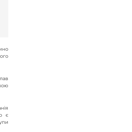
омно
того
клав
акою
анія
о є
упи