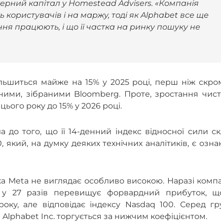
онерний капітал у Homestead Advisers. «Компанія
 користувачів і на маржу, тоді як Alphabet все ще
ння працюють, і що її частка на ринку пошуку не
ільшиться майже на 15% у 2025 році, перш ніж скр
аними, зібраними Bloomberg. Проте, зростання чис
цього року до 15% у 2026 році.
 до того, що її 14-денний індекс відносної сили с
 який, на думку деяких технічних аналітиків, є озн
нка Meta не виглядає особливо високою. Наразі комп
е у 27 разів перевищує форвардний прибуток, щ
ку, але відповідає індексу Nasdaq 100. Серед гр
и Alphabet Inc. торгується за нижчим коефіцієнтом.