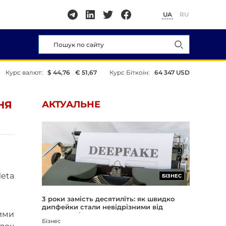
UA
RU
Курс валют:
$ 44,76
€ 51,67
Курс Біткоїн:
64 347 USD
НЯ
АКТУАЛЬНЕ
eta
БІЗНЕС
3 роки замість десятиліть: як швидко
дипфейки стали невідрізними від
ими
реальності
Бізнес