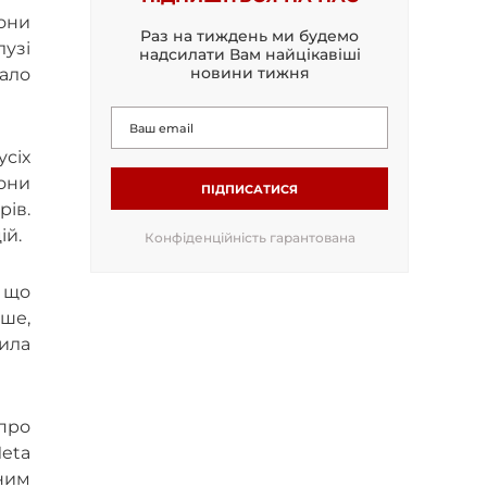
вони
Раз на тиждень ми будемо
лузі
надсилати Вам найцікавіші
новини тижня
тало
усіх
Вони
ПІДПИСАТИСЯ
рів.
ій.
Конфіденційність гарантована
 що
ьше,
нила
 про
Meta
ним