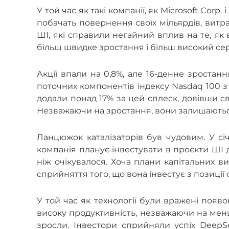
У той час як такі компанії, як Microsoft Corp
побачать повернення своїх мільярдів, витр
ШІ, які справили негайний вплив на те, як
більш швидке зростання і більш високий сер
Акції впали на 0,8%, але 16-денне зроста
поточних компонентів індексу Nasdaq 100 з
додали понад 17% за цей сплеск, довівши св
Незважаючи на зростання, вони залишаютьс
Ланцюжок каталізаторів був чудовим. У с
компанія планує інвестувати в проєкти ШІ д
ніж очікувалося. Хоча плани капітальних в
сприйняття того, що вона інвестує з позиції 
У той час як технології були вражені появ
високу продуктивність, незважаючи на меншу 
зросли. Інвестори сприйняли успіх Deep