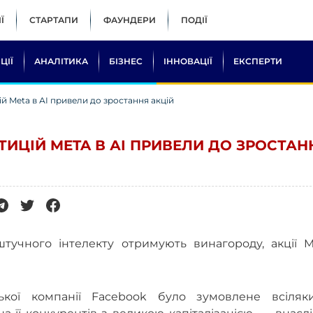
Ї
СТАРТАПИ
ФАУНДЕРИ
ПОДІЇ
ЦІЇ
АНАЛІТИКА
БІЗНЕС
ІННОВАЦІЇ
ЕКСПЕРТИ
ій Meta в АІ привели до зростання акцій
ТИЦІЙ META В АІ ПРИВЕЛИ ДО ЗРОСТАН
штучного інтелекту отримують винагороду, акції M
ької компанії Facebook було зумовлене всіляк