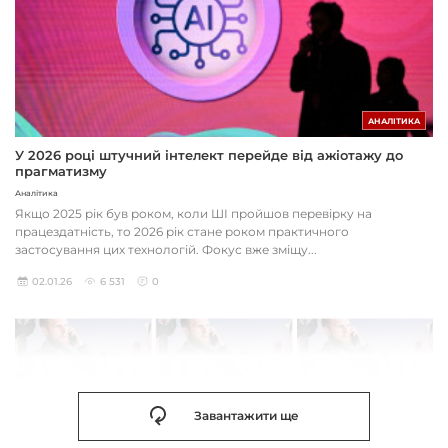
АНАЛІТИКА
У 2026 році штучний інтелект перейде від ажіотажу до
прагматизму
Аналітика
Якщо 2025 рік був роком, коли ШІ пройшов перевірку на
працездатність, то 2026 рік стане роком практичного
застосування цих технологій. Фокус вже зміщу...
02.01.26
6 531
0
Завантажити ще