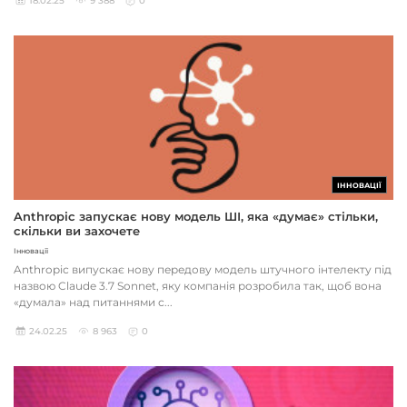
18.02.25
9 388
0
ІННОВАЦІЇ
Anthropic запускає нову модель ШІ, яка «думає» стільки,
скільки ви захочете
Інновації
Anthropic випускає нову передову модель штучного інтелекту під
назвою Claude 3.7 Sonnet, яку компанія розробила так, щоб вона
«думала» над питаннями с...
24.02.25
8 963
0