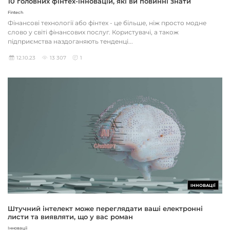
10 головних фінтех-інновацій, які ви повинні знати
Fintech
Фінансові технології або фінтех - це більше, ніж просто модне
слово у світі фінансових послуг. Користувачі, а також
підприємства наздоганяють тенденці...
12.10.23
13 307
1
ІННОВАЦІЇ
Штучний інтелект може переглядати ваші електронні
листи та виявляти, що у вас роман
Інновації