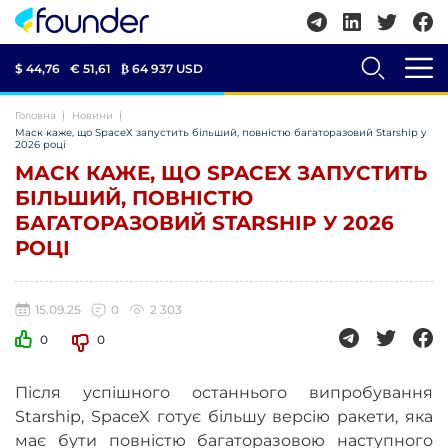
$ 44,76
€ 51,61
₿
64 937 USD
Головна
Новини
Маск каже, що SpaceX запустить більший, повністю багаторазовий Starship у
2026 році
МАСК КАЖЕ, ЩО SPACEX ЗАПУСТИТЬ
БІЛЬШИЙ, ПОВНІСТЮ
БАГАТОРАЗОВИЙ STARSHIP У 2026
РОЦІ
15.09.25
0
2 303
0
0
Після успішного останнього випробування
Starship, SpaceX готує більшу версію ракети, яка
має бути повністю багаторазовою наступного