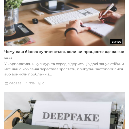
БІЗНЕС
Чому ваш бізнес зупиняється, коли ви працюєте ще важче
Бізнес
У корпоративній культурі та серед підприємців досі панує стійкий
міф: якщо компанія перестала зростати, прибутки застопорилися
або виникли проблеми з...
06.08.26
739
0