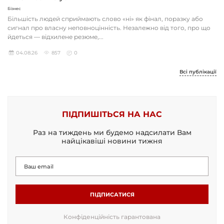
Бізнес
Більшість людей сприймають слово «ні» як фінал, поразку або
сигнал про власну неповноцінність. Незалежно від того, про що
йдеться — відхилене резюме,...
04.08.26
857
0
Всі публікації
ПІДПИШІТЬСЯ НА НАС
Раз на тиждень ми будемо надсилати Вам
найцікавіші новини тижня
ПІДПИСАТИСЯ
Конфіденційність гарантована