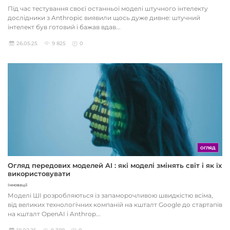
Під час тестування своєї останньої моделі штучного інтелекту
дослідники з Anthropic виявили щось дуже дивне: штучний
інтелект був готовий і бажав вдав...
26.05.25
9 825
0
ОГЛЯД
Огляд передових моделей AI : які моделі змінять світ і як їх
використовувати
Інновації
Моделі ШІ розробляються із запаморочливою швидкістю всіма,
від великих технологічних компаній на кшталт Google до стартапів
на кшталт OpenAI і Anthrop...