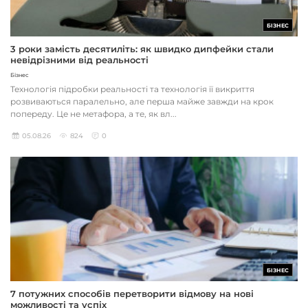
БІЗНЕС
3 роки замість десятиліть: як швидко дипфейки стали
невідрізними від реальності
Бізнес
Технологія підробки реальності та технологія її викриття
розвиваються паралельно, але перша майже завжди на крок
попереду. Це не метафора, а те, як вл...
05.08.26
824
0
БІЗНЕС
7 потужних способів перетворити відмову на нові
можливості та успіх