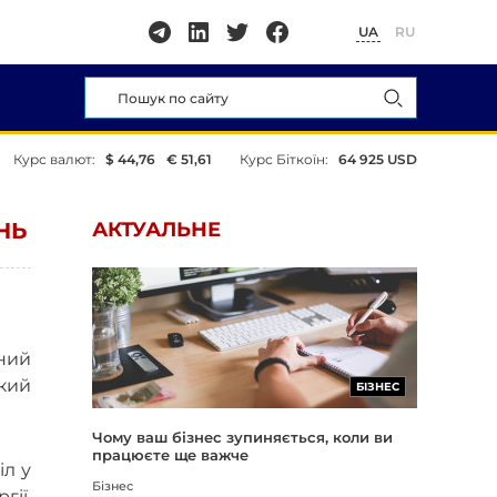
UA
RU
Курс валют:
$ 44,76
€ 51,61
Курс Біткоїн:
64 925 USD
НЬ
АКТУАЛЬНЕ
чний
екий
БІЗНЕС
Чому ваш бізнес зупиняється, коли ви
працюєте ще важче
іл у
Бізнес
ії,