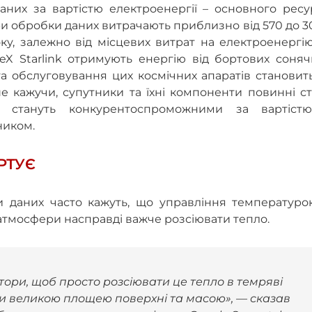
них за вартістю електроенергії – основного ресур
три обробки даних витрачають приблизно від 570 до 
ку, залежно від місцевих витрат на електроенергі
ceX Starlink отримують енергію від бортових соня
та обслуговування цих космічних апаратів становит
е кажучи, супутники та їхні компоненти повинні с
 стануть конкурентоспроможними за вартіст
ником.
РТУЄ
и даних часто кажуть, що управління температуро
 атмосфери насправді важче розсіювати тепло.
тори, щоб просто розсіювати це тепло в темряві
ти великою площею поверхні та масою», — сказав