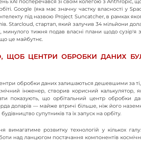
нь xAI посперечався зі своїм колегою з Anthropic, щ
біті. Google (яка має значну частку власності у Spa
телекту під назвою Project Suncatcher, в рамках яко
в. Starcloud, стартап, який залучив 34 мільйони дол
z, минулого тижня подав власні плани щодо сузір'я 
 що це майбутнє.
О, ЩОБ ЦЕНТРИ ОБРОБКИ ДАНИХ БУ
 центри обробки даних залишаються дешевшими за ті
осмічний інженер, створив корисний калькулятор, 
тати показують, що орбітальний центр обробки да
ярда доларів — майже втричі більше, ніж його назе
будівництво супутників та їх запуск на орбіту.
ня вимагатиме розвитку технологій у кількох галу
оботи над ланцюгом постачання компонентів косміч