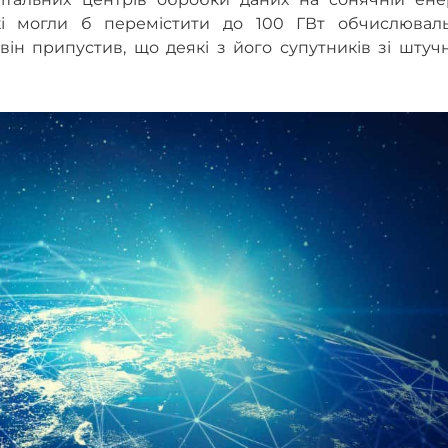
які могли б перемістити до 100 ГВт обчислюваль
він припустив, що деякі з його супутників зі шту