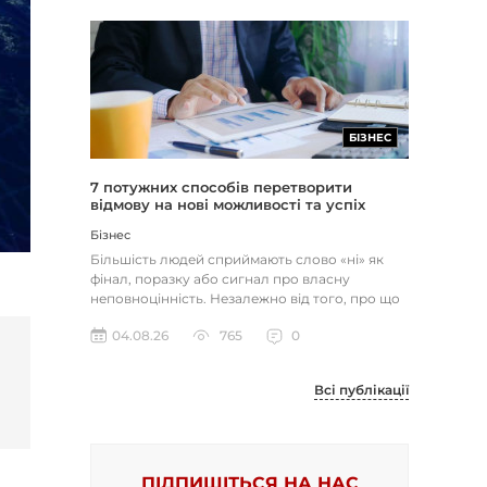
БІЗНЕС
7 потужних способів перетворити
відмову на нові можливості та успіх
Бізнес
Більшість людей сприймають слово «ні» як
фінал, поразку або сигнал про власну
неповноцінність. Незалежно від того, про що
йдеться — відхилене резюме,...
04.08.26
765
0
Всі публікації
ПІДПИШІТЬСЯ НА НАС