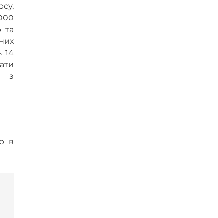
су,
3000
ю та
чних
ь 14
тати
ю з
ю в