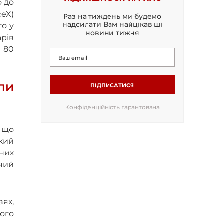
о до
ceX)
Раз на тиждень ми будемо
надсилати Вам найцікавіші
го у
новини тижня
арів
з 80
ПІДПИСАТИСЯ
ЛИ
Конфіденційність гарантована
, що
який
них
мний
зях,
ного