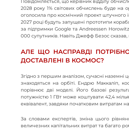
Повідомляється, що керівник відділу обчисле
2028 року 1% світових обчислень буде на ор
оголосила про космічний проект штучного ін
2027 році будуть запущені прототипи кораблі
за підтримки Google та Andreessen Horowit
000 супутників. Навіть Джефф Безос сказав,
АЛЕ ЩО НАСПРАВДІ ПОТРІБН
ДОСТАВЛЕНІ В КОСМОС?
Згідно з першим аналізом, сучасні наземні
знаходяться на орбіті. Ендрю Маккаліп, к
порівнює дві моделі. Його базові резуль
потужністю 1 ГВт може коштувати 42,4 міль
еквівалент, завдяки початковим витратам на 
За словами експертів, зміна цього рівнян
величезних капітальних витрат та багато р