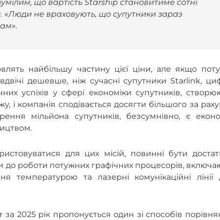
мілим, що вартість Starship становитиме сотні
п. «Люди не враховують, що супутники зараз
ам».
влять найбільшу частину цієї ціни, але якщо поту
вічі дешевше, ніж сучасні супутники Starlink, ци
них успіхів у сфері економіки супутників, створю
жу, і компанія сподівається досягти більшого за рах
ення мільйона супутників, безсумнівно, є еконо
ництвом.
ристовуватися для цих місій, повинні бути достат
и до роботи потужних графічних процесорів, включ
ння температурою та лазерні комунікаційні лінії 
r за 2025 рік пропонується один зі способів порівн