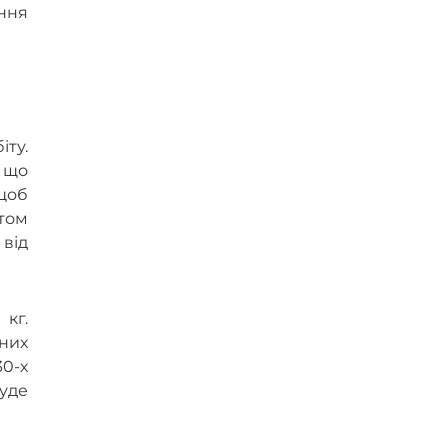
ання
іту.
, що
 щоб
том
 від
кг.
них
30-х
уде