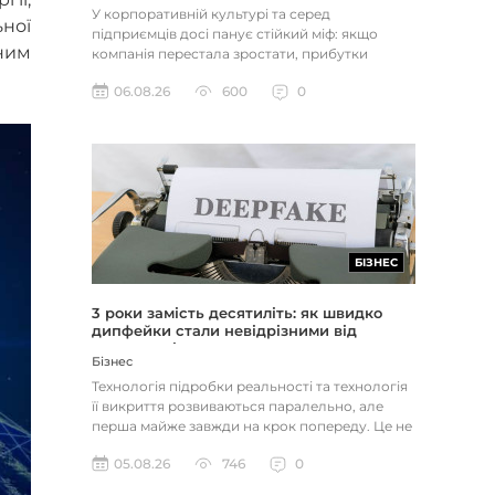
У корпоративній культурі та серед
ної
підприємців досі панує стійкий міф: якщо
чним
компанія перестала зростати, прибутки
застопорилися або виникли проблеми з...
06.08.26
600
0
БІЗНЕС
3 роки замість десятиліть: як швидко
дипфейки стали невідрізними від
реальності
Бізнес
Технологія підробки реальності та технологія
її викриття розвиваються паралельно, але
перша майже завжди на крок попереду. Це не
метафора, а те, як вл...
05.08.26
746
0