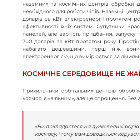
наземних та космічних центрів обробки да
необхідного для роботи чіпів. Наземні цен
доларів за кВт електроенергії протягом ро
ефективності їхніх систем. Супутники Spa
панелей, але вартість придбання, запуску 
700 доларів за кВт протягом року. Простіш
набагато дешевшими, перш ніж вони
електроенергією, що вимірюється за лічиль
КОСМІЧНЕ СЕРЕДОВИЩЕ НЕ ЖА
Прихильники орбітальних центрів обробк
космосі є «вільним», але це спрощення. Без
«Ви покладаєтеся на дуже великі радіа
космосу, і тому вам доводиться керува