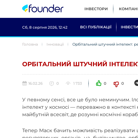
ІНВЕСТОРИ
КОМПАНІ
ВСІ ПУБЛІКАЦІЇ
ІНВЕСТИ
Сб, 8 серпня 2026, 12:42
Головна
Інновації
Орбітальний штучний інтелект: р
ОРБІТАЛЬНИЙ ШТУЧНИЙ ІНТЕЛЕК
16.02.26
0
1 733
0
0
У певному сенсі, все це було неминучим. І
інтелект у космосі — переважно в контексті
майбутній всесвіт, де розумні космічні кора
Тепер Маск бачить можливість реалізувати 
регуляторних органів на будівництво орб