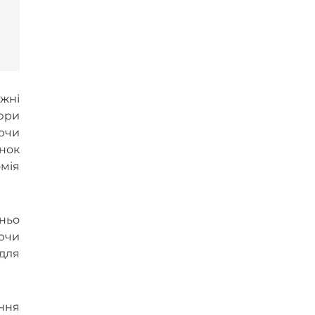
жні
фри
ючи
унок
мія
ньо
аючи
для
яння