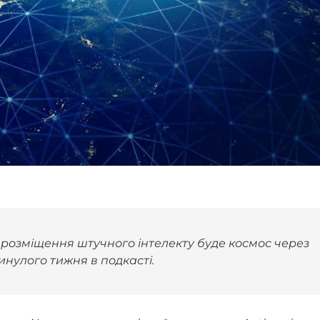
розміщення штучного інтелекту буде космос через
инулого тижня в подкасті.