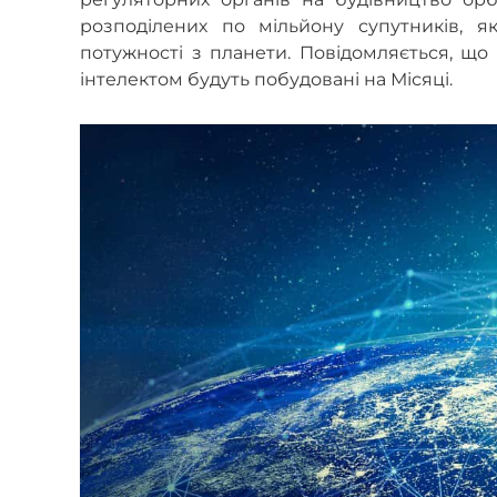
розподілених по мільйону супутників, 
потужності з планети. Повідомляється, що 
інтелектом будуть побудовані на Місяці.