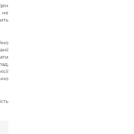
оден
 не
нить
йно
анії
рати
лад,
ісії
чно
сть