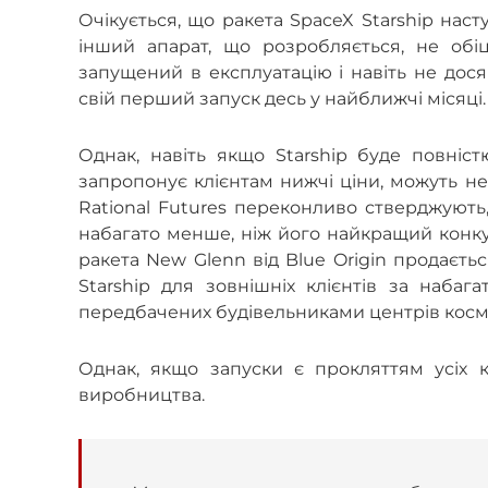
Очікується, що ракета SpaceX Starship на
інший апарат, що розробляється, не обі
запущений в експлуатацію і навіть не досяг
свій перший запуск десь у найближчі місяці
Однак, навіть якщо Starship буде повні
запропонує клієнтам нижчі ціни, можуть не
Rational Futures переконливо стверджують,
набагато менше, ніж його найкращий конкур
ракета New Glenn від Blue Origin продається
Starship для зовнішніх клієнтів за наба
передбачених будівельниками центрів косм
Однак, якщо запуски є прокляттям усіх 
виробництва.