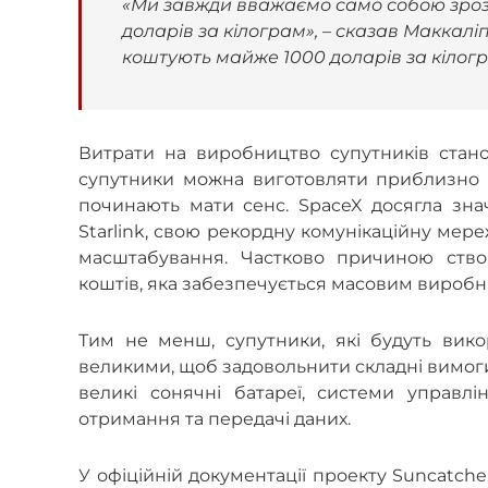
«Ми завжди вважаємо само собою зрозу
доларів за кілограм», – сказав Маккалі
коштують майже 1000 доларів за кілогр
Витрати на виробництво супутників стано
супутники можна виготовляти приблизно вд
починають мати сенс. SpaceX досягла знач
Starlink, свою рекордну комунікаційну мере
масштабування. Частково причиною створ
коштів, яка забезпечується масовим вироб
Тим не менш, супутники, які будуть вико
великими, щоб задовольнити складні вимог
великі сонячні батареї, системи управлі
отримання та передачі даних.
У офіційній документації проекту Suncatche