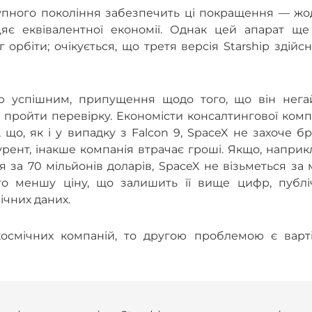
ступного покоління забезпечить ці покращення — ж
цяє еквівалентної економії. Однак цей апарат ще
 орбіти; очікується, що третя версія Starship здійс
.
стю успішним, припущення щодо того, що він нега
 пройти перевірку. Економісти консалтингової комп
 що, як і у випадку з Falcon 9, SpaceX не захоче б
ент, інакше компанія втрачає гроші. Якщо, наприк
 за 70 мільйонів доларів, SpaceX не візьметься за м
гато меншу ціну, що залишить її вище цифр, публі
ічних даних.
космічних компаній, то другою проблемою є варті