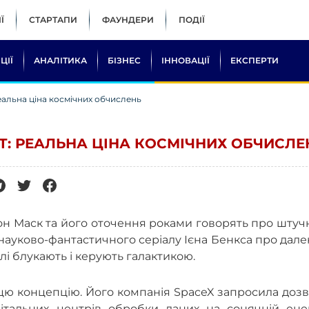
Ї
СТАРТАПИ
ФАУНДЕРИ
ПОДІЇ
ЦІЇ
АНАЛІТИКА
БІЗНЕС
ІННОВАЦІЇ
ЕКСПЕРТИ
еальна ціна космічних обчислень
Т: РЕАЛЬНА ЦІНА КОСМІЧНИХ ОБЧИСЛЕ
лон Маск та його оточення роками говорять про шту
 науково-фантастичного серіалу Ієна Бенкса про дал
блі блукають і керують галактикою.
цю концепцію. Його компанія SpaceX запросила дозв
італьних центрів обробки даних на сонячній енерг