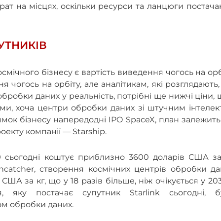
трат на місцях, оскільки ресурси та ланцюги постач
УТНИКІВ
мічного бізнесу є вартість виведення чогось на орб
 чогось на орбіту, але аналітикам, які розглядають
обробки даних у реальність, потрібні ще нижчі ціни,
ми, хоча центри обробки даних зі штучним інтелек
мок бізнесу напередодні IPO SpaceX, план залежить
кту компанії — Starship.
9 сьогодні коштує приблизно 3600 доларів США за 
ncatcher, створення космічних центрів обробки да
ША за кг, що у 18 разів більше, ніж очікується у 20
 яку постачає супутник Starlink сьогодні, б
м обробки даних.