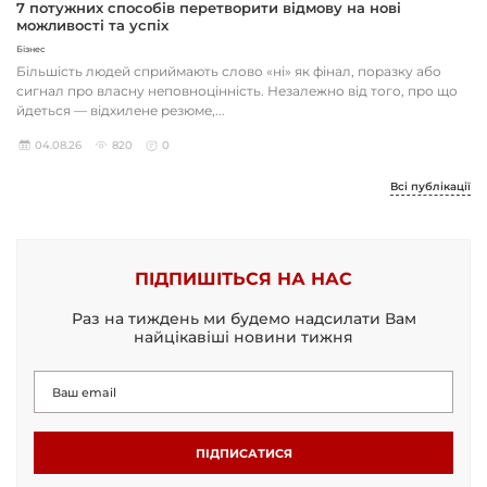
7 потужних способів перетворити відмову на нові
можливості та успіх
Бізнес
Більшість людей сприймають слово «ні» як фінал, поразку або
сигнал про власну неповноцінність. Незалежно від того, про що
йдеться — відхилене резюме,...
04.08.26
820
0
Всі публікації
ПІДПИШІТЬСЯ НА НАС
Раз на тиждень ми будемо надсилати Вам
найцікавіші новини тижня
ПІДПИСАТИСЯ