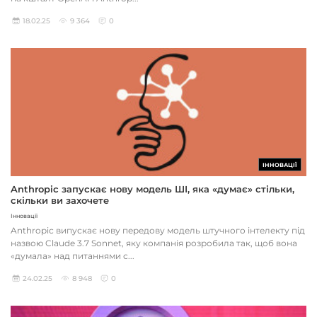
18.02.25
9 364
0
ІННОВАЦІЇ
Anthropic запускає нову модель ШІ, яка «думає» стільки,
скільки ви захочете
Інновації
Anthropic випускає нову передову модель штучного інтелекту під
назвою Claude 3.7 Sonnet, яку компанія розробила так, щоб вона
«думала» над питаннями с...
24.02.25
8 948
0