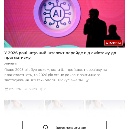
АНАЛІТИКА
У 2026 році штучний інтелект перейде від ажіотажу до
прагматизму
Аналітика
Якщо 2025 рік був роком, коли ШІ пройшов перевірку на
працездатність, то 2026 рік стане роком практичного
застосування цих технологій. Фокус вже зміщу...
02.01.26
6 528
0
Завантажити ще