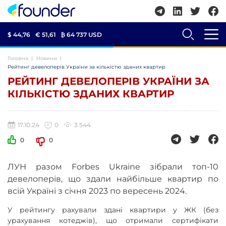
$ 44,76
€ 51,61
₿
64 737 USD
Головна
Новини
Рейтинг девелоперів України за кількістю зданих квартир
РЕЙТИНГ ДЕВЕЛОПЕРІВ УКРАЇНИ ЗА
КІЛЬКІСТЮ ЗДАНИХ КВАРТИР
17.10.24
0
3 544
0
0
ЛУН разом Forbes Ukraine зібрали топ-10
девелоперів, що здали найбільше квартир по
всій Україні з січня 2023 по вересень 2024.
У рейтингу рахували здані квартири у ЖК (без
урахування котеджів), що отримали сертифікати