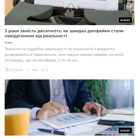
БІЗНЕС
3 роки замість десятиліть: як швидко дипфейки стали
невідрізними від реальності
Бізнес
Технологія підробки реальності та технологія її викриття
розвиваються паралельно, але перша майже завжди на крок
попереду. Це не метафора, а те, як вл...
05.08.26
784
0
БІЗНЕС