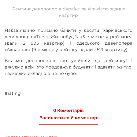
Рейтинг девелоперів України за кількістю зданих
квартир
Надзвичайно приємно бачити у десятці харківського
девелопера «Трест Житлобуд-1» (5-е місце у рейтингу,
здали 2 995 квартир) і одеського девелопера
«Акварель» (9-е місце у рейтнгу, здали 1 521 квартиру).
Вітаємо девелоперів, що увійшли до рейтингу! І
дякуємо всім, хто продовжує будувати і здавати житло,
наскільки складно б це не було.
#rating
0 Коментарів
Залишити свій коментар