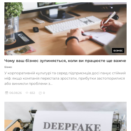
БІЗНЕС
Чому ваш бізнес зупиняється, коли ви працюєте ще важче
Бізнес
У корпоративній культурі та серед підприємців досі панує стійкий
міф: якщо компанія перестала зростати, прибутки застопорилися
або виникли проблеми з...
06.08.26
652
0