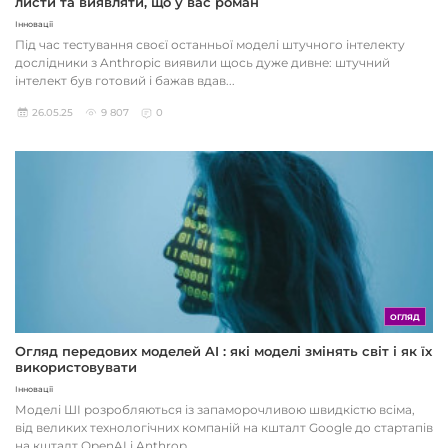
листи та виявляти, що у вас роман
Інновації
Під час тестування своєї останньої моделі штучного інтелекту
дослідники з Anthropic виявили щось дуже дивне: штучний
інтелект був готовий і бажав вдав...
26.05.25
9 807
0
ОГЛЯД
Огляд передових моделей AI : які моделі змінять світ і як їх
використовувати
Інновації
Моделі ШІ розробляються із запаморочливою швидкістю всіма,
від великих технологічних компаній на кшталт Google до стартапів
на кшталт OpenAI і Anthrop...