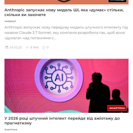
Anthropic запускає нову модель ШІ, яка «думає» стільки,
скільки ви захочете
Інновації
Anthropic випускає нову передову модель штучного інтелекту під
назвою Claude 3.7 Sonnet, яку компанія розробила так, щоб вона
«думала» над питаннями с...
24.02.25
8 946
0
АНАЛІТИКА
У 2026 році штучний інтелект перейде від ажіотажу до
прагматизму
Аналітика