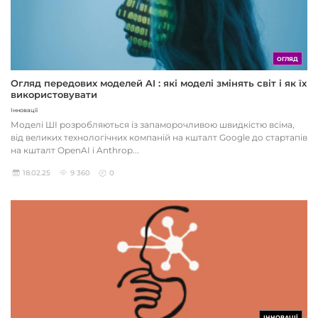
ОГЛЯД
Огляд передових моделей AI : які моделі змінять світ і як їх
використовувати
Інновації
Моделі ШІ розробляються із запаморочливою швидкістю всіма,
від великих технологічних компаній на кшталт Google до стартапів
на кшталт OpenAI і Anthrop...
18.02.25
9 360
0
ІННОВАЦІЇ