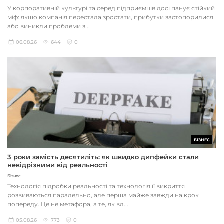
У корпоративній культурі та серед підприємців досі панує стійкий
міф: якщо компанія перестала зростати, прибутки застопорилися
або виникли проблеми з...
06.08.26
644
0
БІЗНЕС
3 роки замість десятиліть: як швидко дипфейки стали
невідрізними від реальності
Бізнес
Технологія підробки реальності та технологія її викриття
розвиваються паралельно, але перша майже завжди на крок
попереду. Це не метафора, а те, як вл...
05.08.26
773
0