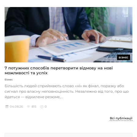
БІЗНЕС
7 потужних способів перетворити відмову на нові
можливості та успіх
Бізнес
Більшість людей сприймають слово «ні» як фінал, поразку або
сигнал про власну неповноцінність. Незалежно від того, про що
йдеться — відхилене резюме,...
04.08.26
815
0
Всі публікації