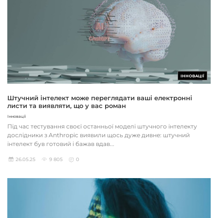
ІННОВАЦІЇ
Штучний інтелект може переглядати ваші електронні
листи та виявляти, що у вас роман
Інновації
Під час тестування своєї останньої моделі штучного інтелекту
дослідники з Anthropic виявили щось дуже дивне: штучний
інтелект був готовий і бажав вдав...
26.05.25
9 805
0