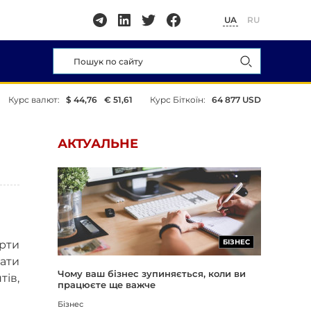
UA
RU
Курс валют:
$ 44,76
€ 51,61
Курс Біткоїн:
64 877 USD
АКТУАЛЬНЕ
БІЗНЕС
ерти
ати
Чому ваш бізнес зупиняється, коли ви
тів,
працюєте ще важче
Бізнес