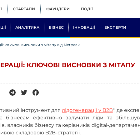
Ї
СТАРТАПИ
ФАУНДЕРИ
ПОДІЇ
ЦІЇ
АНАЛІТИКА
БІЗНЕС
ІННОВАЦІЇ
ЕКСПЕРТИ
ї: ключові висновки з мітапу від Netpeak
НЕРАЦІЇ: КЛЮЧОВІ ВИСНОВКИ З МІТАПУ
ативний інструмент для
лідогенерації у B2B
", де експ
є бізнесам ефективно залучати ліди та збільшув
, власників бізнесу та керівників digital-департамен
ливою складовою B2B-стратегії.