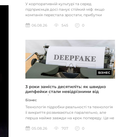
У корпоративній культурі та серед
підприємців досі панує стійкий міф: якщо
компанія перестала зростати, прибутки
застопорилися або виникли проблеми з...
06.08.26
545
0
БІЗНЕС
3 роки замість десятиліть: як швидко
дипфейки стали невідрізними від
реальності
Бізнес
Технологія підробки реальності та технологія
її викриття розвиваються паралельно, але
перша майже завжди на крок попереду. Це не
метафора, а те, як вл...
05.08.26
707
0