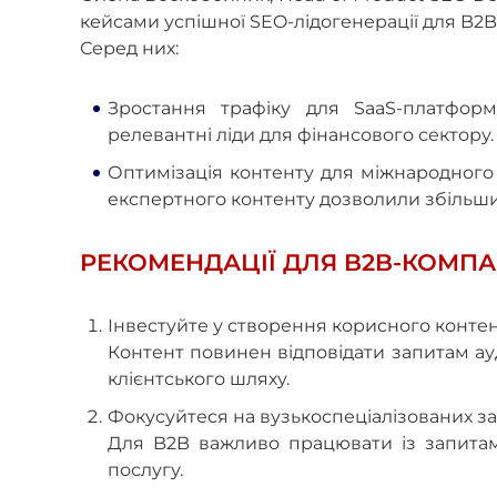
кейсами успішної SEO-лідогенерації для B2B
Серед них:
Зростання трафіку для SaaS-платформ
релевантні ліди для фінансового сектору.
Оптимізація контенту для міжнародного 
експертного контенту дозволили збільшити
РЕКОМЕНДАЦІЇ ДЛЯ B2B-КОМПА
Інвестуйте у створення корисного контен
Контент повинен відповідати запитам ауди
клієнтського шляху.
Фокусуйтеся на вузькоспеціалізованих за
Для B2B важливо працювати із запита
послугу.