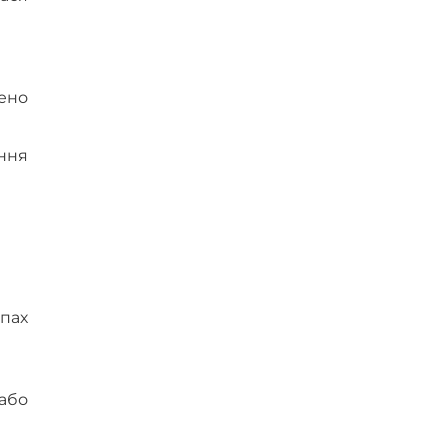
ено
ення
апах
або