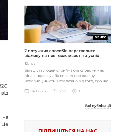
БІЗНЕС
7 потужних способів перетворити
відмову на нові можливості та успіх
Бізнес
Більшість людей сприймають слово «ні» як
фінал, поразку або сигнал про власну
неповноцінність. Незалежно від того, про що
B2C.
йдеться — відхилене резюме,...
04.08.26
733
0
 від
Всі публікації
я на
 Це
ПІДПИШІТЬСЯ НА НАС