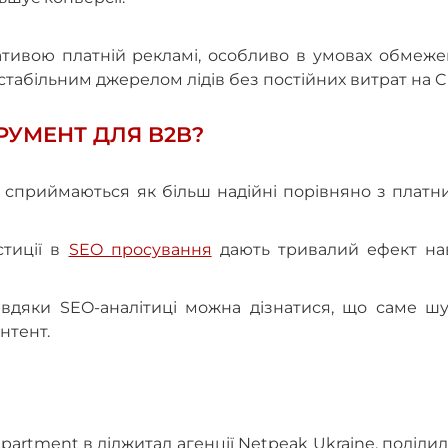
тивою платній рекламі, особливо в умовах обмеже
стабільним джерелом лідів без постійних витрат на C
РУМЕНТ ДЛЯ B2B?
то сприймаються як більш надійні порівняно з плат
стиції в
SEO просування
дають тривалий ефект нав
авдяки SEO-аналітиці можна дізнатися, що саме шу
нтент.
artment в діджитал агенції Netpeak Ukraine, поділи