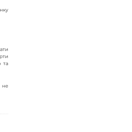
інку
ати
ерти
 та
 не