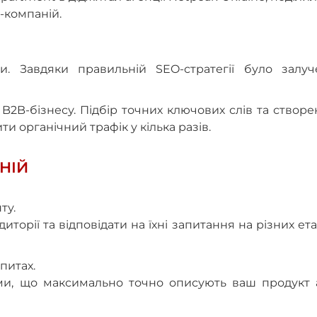
-компаній.
и. Завдяки правильній SEO-стратегії було залуч
B2B-бізнесу. Підбір точних ключових слів та створ
 органічний трафік у кілька разів.
НІЙ
ту.
торії та відповідати на їхні запитання на різних ет
питах.
ми, що максимально точно описують ваш продукт 