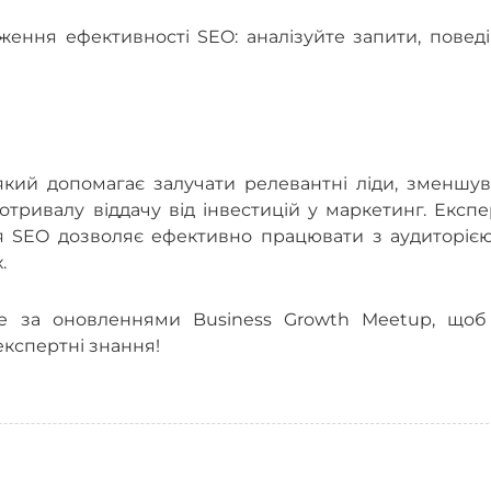
ження ефективності SEO: аналізуйте запити, повед
кий допомагає залучати релевантні ліди, зменшув
тривалу віддачу від інвестицій у маркетинг. Експ
ія SEO дозволяє ефективно працювати з аудиторією
.
те за оновленнями Business Growth Meetup, щоб
кспертні знання!