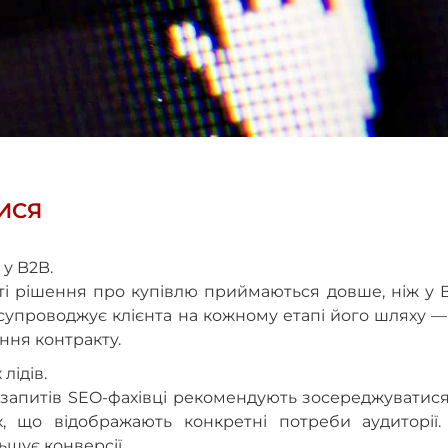
ЛИСЯ
у B2B.
ті рішення про купівлю приймаються довше, ніж у 
супроводжує клієнта на кожному етапі його шляху —
ння контракту.
лідів.
х запитів SEO-фахівці рекомендують зосереджуватис
х, що відображають конкретні потреби аудиторії.
ьшує конверсії.