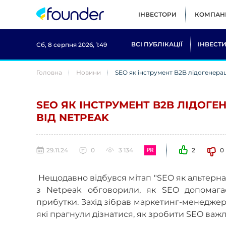
ІНВЕСТОРИ
КОМПАНІ
ВСІ ПУБЛІКАЦІЇ
ІНВЕСТИ
Сб, 8 серпня 2026, 1:49
Головна
Новини
SEO як інструмент B2B лідогенераці
SEO ЯК ІНСТРУМЕНТ B2B ЛІДОГЕ
ВІД NETPEAK
29.11.24
0
3 134
2
0
Нещодавно відбувся мітап "SEO як альтерн
з Netpeak обговорили, як SEO допомага
прибутки. Захід зібрав маркетинг-менеджерів
які прагнули дізнатися, як зробити SEO важ