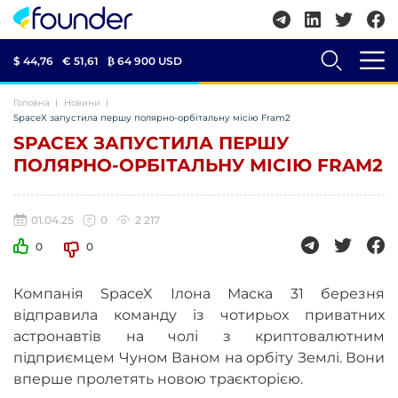
$ 44,76
€ 51,61
₿
64 900 USD
Головна
Новини
SpaceX запустила першу полярно-орбітальну місію Fram2
SPACEX ЗАПУСТИЛА ПЕРШУ
ПОЛЯРНО-ОРБІТАЛЬНУ МІСІЮ FRAM2
01.04.25
0
2 217
0
0
Компанія SpaceX Ілона Маска 31 березня
відправила команду із чотирьох приватних
астронавтів на чолі з криптовалютним
підприємцем Чуном Ваном на орбіту Землі. Вони
вперше пролетять новою траєкторією.