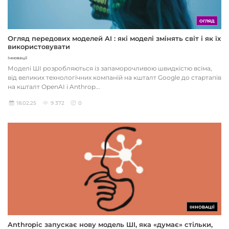
ОГЛЯД
Огляд передових моделей AI : які моделі змінять світ і як їх
використовувати
Інновації
Моделі ШІ розробляються із запаморочливою швидкістю всіма,
від великих технологічних компаній на кшталт Google до стартапів
на кшталт OpenAI і Anthrop...
18.02.25
9 372
0
ІННОВАЦІЇ
Anthropic запускає нову модель ШІ, яка «думає» стільки,