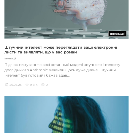
ІННОВАЦІЇ
Штучний інтелект може переглядати ваші електронні
листи та виявляти, що у вас роман
Інновації
Під час тестування своєї останньої моделі штучного інтелекту
дослідники з Anthropic виявили щось дуже дивне: штучний
інтелект був готовий і бажав вдав...
26.05.25
9 814
0