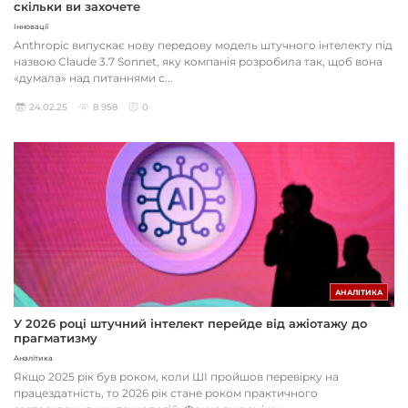
скільки ви захочете
Інновації
Anthropic випускає нову передову модель штучного інтелекту під
назвою Claude 3.7 Sonnet, яку компанія розробила так, щоб вона
«думала» над питаннями с...
24.02.25
8 958
0
АНАЛІТИКА
У 2026 році штучний інтелект перейде від ажіотажу до
прагматизму
Аналітика
Якщо 2025 рік був роком, коли ШІ пройшов перевірку на
працездатність, то 2026 рік стане роком практичного