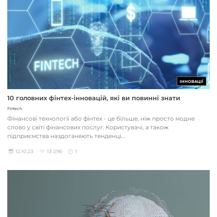
ІННОВАЦІЇ
10 головних фінтех-інновацій, які ви повинні знати
Fintech
Фінансові технології або фінтех - це більше, ніж просто модне
слово у світі фінансових послуг. Користувачі, а також
підприємства наздоганяють тенденці...
12.10.23
13 296
1