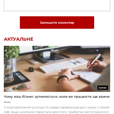
Залишити коментар
АКТУАЛЬНЕ
БІЗНЕС
Чому ваш бізнес зупиняється, коли ви працюєте ще важче
Бізнес
У корпоративній культурі та серед підприємців досі панує стійкий
міф: якщо компанія перестала зростати, прибутки застопорилися