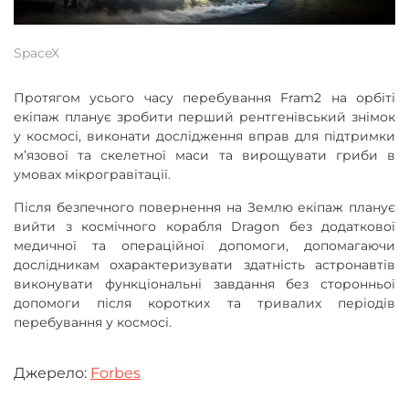
SpaceX
Протягом усього часу перебування Fram2 на орбіті
екіпаж планує зробити перший рентгенівський знімок
у космосі, виконати дослідження вправ для підтримки
мʼязової та скелетної маси та вирощувати гриби в
умовах мікрогравітації.
Після безпечного повернення на Землю екіпаж планує
вийти з космічного корабля Dragon без додаткової
медичної та операційної допомоги, допомагаючи
дослідникам охарактеризувати здатність астронавтів
виконувати функціональні завдання без сторонньої
допомоги після коротких та тривалих періодів
перебування у космосі.
Джерело:
F
orbes