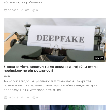
або виникли проблеми з...
06.08.26
693
0
БІЗНЕС
3 роки замість десятиліть: як швидко дипфейки стали
невідрізними від реальності
Бізнес
Технологія підробки реальності та технологія її викриття
розвиваються паралельно, але перша майже завжди на крок
попереду. Це не метафора, а те, як вл...
05.08.26
796
0