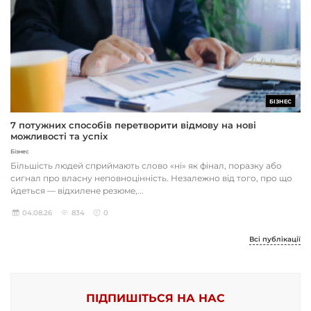
БІЗНЕС
7 потужних способів перетворити відмову на нові
можливості та успіх
Бізнес
Більшість людей сприймають слово «ні» як фінал, поразку або
сигнал про власну неповноцінність. Незалежно від того, про що
йдеться — відхилене резюме,...
04.08.26
834
0
Всі публікації
ПІДПИШІТЬСЯ НА НАС