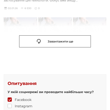
застосування цих технологій. Фокус вже зміщу...
02.01.26
6 530
0
Завантажити ще
Опитування
У якій соцмережі ви проводите найбільше часу?
Facebook
Instagram