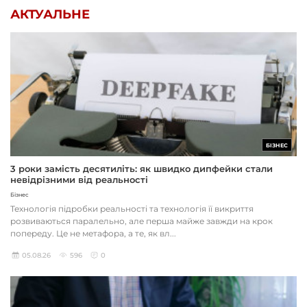
АКТУАЛЬНЕ
БІЗНЕС
3 роки замість десятиліть: як швидко дипфейки стали
невідрізними від реальності
Бізнес
Технологія підробки реальності та технологія її викриття
розвиваються паралельно, але перша майже завжди на крок
попереду. Це не метафора, а те, як вл...
05.08.26
596
0