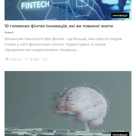
ІННОВАЦІЇ
10 головних фінтех-інновацій, які ви повинні знати
Fintech
Фінансові технології або фінтех - це більше, ніж просто модне
слово у світі фінансових послуг. Користувачі, а також
підприємства наздоганяють тенденці...
12.10.23
13 239
1
ІННОВАЦІЇ