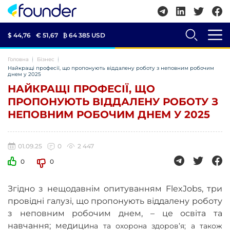
$ 44,76
€ 51,67
₿
64 385 USD
Головна
Бізнес
Найкращі професії, що пропонують віддалену роботу з неповним робочим
днем ​​у 2025
НАЙКРАЩІ ПРОФЕСІЇ, ЩО
ПРОПОНУЮТЬ ВІДДАЛЕНУ РОБОТУ З
НЕПОВНИМ РОБОЧИМ ДНЕМ ​​У 2025
01.09.25
0
2 447
0
0
Згідно з нещодавнім опитуванням FlexJobs, три
провідні галузі, що пропонують віддалену роботу
з неповним робочим днем, – це освіта та
навчання; медици
на та охорона здоров’я; а також