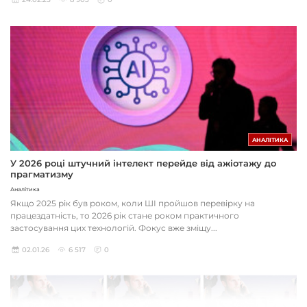
АНАЛІТИКА
У 2026 році штучний інтелект перейде від ажіотажу до
прагматизму
Аналітика
Якщо 2025 рік був роком, коли ШІ пройшов перевірку на
працездатність, то 2026 рік стане роком практичного
застосування цих технологій. Фокус вже зміщу...
02.01.26
6 517
0