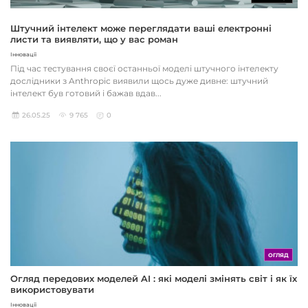
Штучний інтелект може переглядати ваші електронні
листи та виявляти, що у вас роман
Інновації
Під час тестування своєї останньої моделі штучного інтелекту
дослідники з Anthropic виявили щось дуже дивне: штучний
інтелект був готовий і бажав вдав...
26.05.25
9 765
0
ОГЛЯД
Огляд передових моделей AI : які моделі змінять світ і як їх
використовувати
Інновації