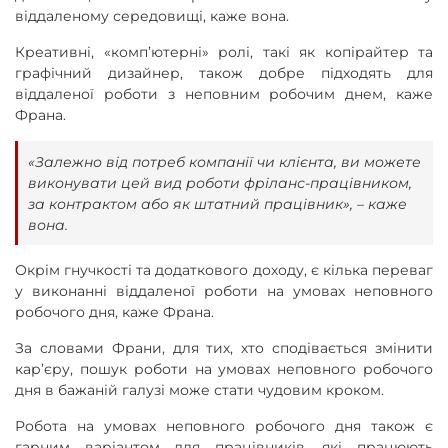
віддаленому середовищі, каже вона.
Креативні, «комп’ютерні» ролі, такі як копірайтер та
графічний дизайнер, також добре підходять для
віддаленої роботи з неповним робочим днем, каже
Франа.
«Залежно від потреб компанії чи клієнта, ви можете
виконувати цей вид роботи фріланс-працівником,
за контрактом або як штатний працівник», – каже
вона.
Окрім гнучкості та додаткового доходу, є кілька переваг
у виконанні віддаленої роботи на умовах неповного
робочого дня, каже Франа.
За словами Франи, для тих, хто сподівається змінити
кар’єру, пошук роботи на умовах неповного робочого
дня в бажаній галузі може стати чудовим кроком.
Робота на умовах неповного робочого дня також є
гарним варіантом для працівників, які працюють