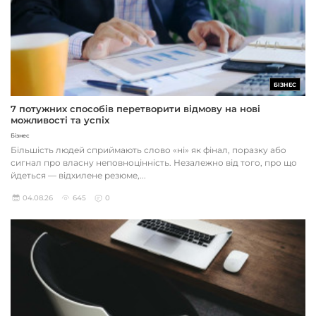
БІЗНЕС
7 потужних способів перетворити відмову на нові
можливості та успіх
Бізнес
Більшість людей сприймають слово «ні» як фінал, поразку або
сигнал про власну неповноцінність. Незалежно від того, про що
йдеться — відхилене резюме,...
04.08.26
645
0