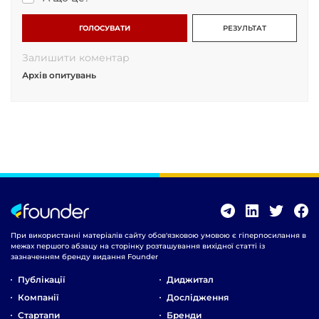
ГОЛОСУВАТИ
РЕЗУЛЬТАТ
Залишити коментар
Архів опитувань
При використанні матеріалів сайту обов'язковою умовою є гіперпосилання в
межах першого абзацу на сторінку розташування вихідної статті із
зазначенням бренду видання Founder
Публікації
Диджитал
Компанії
Дослідження
Стартапи
Бренди