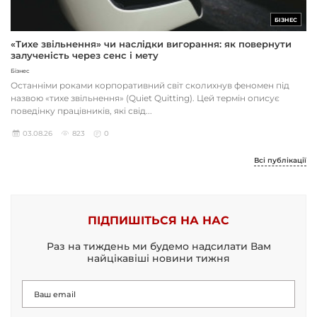
БІЗНЕС
«Тихе звільнення» чи наслідки вигорання: як повернути
залученість через сенс і мету
Бізнес
Останніми роками корпоративний світ сколихнув феномен під
назвою «тихе звільнення» (Quiet Quitting). Цей термін описує
поведінку працівників, які свід...
03.08.26
823
0
Всі публікації
ПІДПИШІТЬСЯ НА НАС
Раз на тиждень ми будемо надсилати Вам
найцікавіші новини тижня