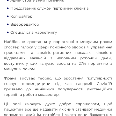
Адміністративний помічник
Представник служби підтримки клієнтів
Копірайтер
Відеоредактор
Спеціаліст з маркетингу
Найбільше зростання у порівнянні з минулим роком
спостерігалося у сфері психічного здоров’я, управління
проектами та адміністративних посадах: кількість
віддалених вакансій з неповним робочим днем,
доступних у цих галузях, зросла на 27% порівняно з
минулим роком.
Франа висуває теорію, що зростання популярності
послуг телемедицини під час пандемії Covid-19
призвело до нинішньої популярності дистанційної
терапії та роботи медсестер.
Ці ролі «можуть дуже добре спрацювати, щоб
пацієнтам все ще надавати якісний стандарт медичної
допомоги, який їм потрібен і якого вони бажають» у