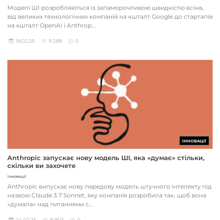
Моделі ШІ розробляються із запаморочливою швидкістю всіма,
від великих технологічних компаній на кшталт Google до стартапів
на кшталт OpenAI і Anthrop...
18.02.25
9 289
0
ІННОВАЦІЇ
Anthropic запускає нову модель ШІ, яка «думає» стільки,
скільки ви захочете
Інновації
Anthropic випускає нову передову модель штучного інтелекту під
назвою Claude 3.7 Sonnet, яку компанія розробила так, щоб вона
«думала» над питаннями с...
24.02.25
8 903
0