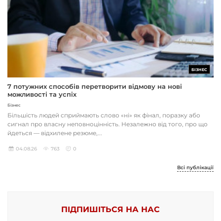
БІЗНЕС
7 потужних способів перетворити відмову на нові
можливості та успіх
Бізнес
Більшість людей сприймають слово «ні» як фінал, поразку або
сигнал про власну неповноцінність. Незалежно від того, про що
йдеться — відхилене резюме,...
04.08.26
763
0
Всі публікації
ПІДПИШІТЬСЯ НА НАС