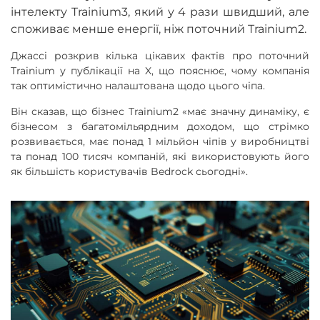
інтелекту Trainium3, який у 4 рази швидший, але
споживає менше енергії, ніж поточний Trainium2.
Джассі розкрив кілька цікавих фактів про поточний
Trainium у публікації на X, що пояснює, чому компанія
так оптимістично налаштована щодо цього чіпа.
Він сказав, що бізнес Trainium2 «має значну динаміку, є
бізнесом з багатомільярдним доходом, що стрімко
розвивається, має понад 1 мільйон чіпів у виробництві
та понад 100 тисяч компаній, які використовують його
як більшість користувачів Bedrock сьогодні».