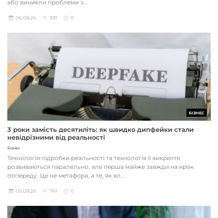
або виникли проблеми з...
06.08.26
591
0
БІЗНЕС
3 роки замість десятиліть: як швидко дипфейки стали
невідрізними від реальності
Бізнес
Технологія підробки реальності та технологія її викриття
розвиваються паралельно, але перша майже завжди на крок
попереду. Це не метафора, а те, як вл...
05.08.26
741
0