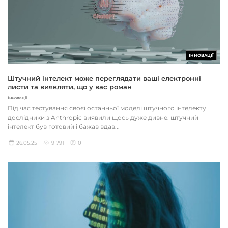
ІННОВАЦІЇ
Штучний інтелект може переглядати ваші електронні
листи та виявляти, що у вас роман
Інновації
Під час тестування своєї останньої моделі штучного інтелекту
дослідники з Anthropic виявили щось дуже дивне: штучний
інтелект був готовий і бажав вдав...
26.05.25
9 791
0