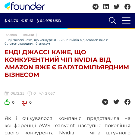
$ 44,76
€ 51,61
₿
64 975 USD
Головна
Новини
Енді Джассі каже, що конкурентний чіп Nvidia від Amazon вже є
багатомільярдним бізнесом
ЕНДІ ДЖАССІ КАЖЕ, ЩО
КОНКУРЕНТНИЙ ЧІП NVIDIA ВІД
AMAZON ВЖЕ Є БАГАТОМІЛЬЯРДНИМ
БІЗНЕСОМ
06.12.25
0
2 037
0
0
Як і очікувалося, компанія представила на
конференції AWS re:Invent наступне покоління
свого конкурента Nvidia — чіпа штучного