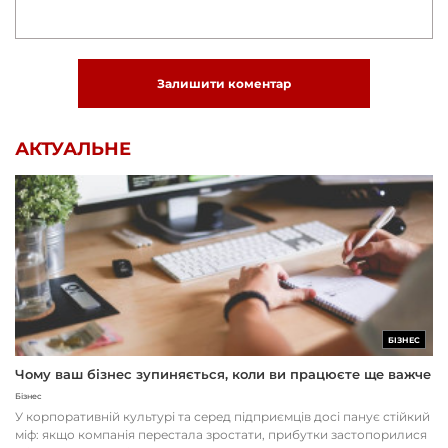
Залишити коментар
АКТУАЛЬНЕ
БІЗНЕС
Чому ваш бізнес зупиняється, коли ви працюєте ще важче
Бізнес
У корпоративній культурі та серед підприємців досі панує стійкий
міф: якщо компанія перестала зростати, прибутки застопорилися