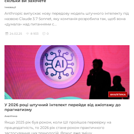
скільки ви захочете
Інновації
Anthropic випускає нову передову модель штучного інтелекту під
назвою Claude 3.7 Sonnet, яку компанія розробила так, щоб вона
«думала» над питаннями с...
24.02.25
8 933
0
АНАЛІТИКА
У 2026 році штучний інтелект перейде від ажіотажу до
прагматизму
Аналітика
Якщо 2025 рік був роком, коли ШІ пройшов перевірку на
працездатність, то 2026 рік стане роком практичного
застосування цих технологій. Фокус вже зміщу...