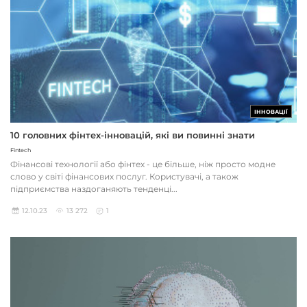
ІННОВАЦІЇ
10 головних фінтех-інновацій, які ви повинні знати
Fintech
Фінансові технології або фінтех - це більше, ніж просто модне
слово у світі фінансових послуг. Користувачі, а також
підприємства наздоганяють тенденці...
12.10.23
13 272
1