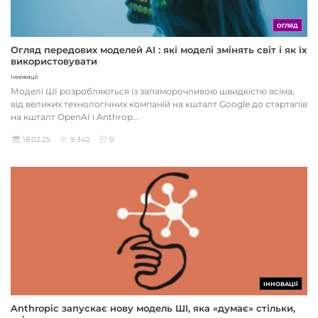
ОГЛЯД
Огляд передових моделей AI : які моделі змінять світ і як їх
використовувати
Інновації
Моделі ШІ розробляються із запаморочливою швидкістю всіма,
від великих технологічних компаній на кшталт Google до стартапів
на кшталт OpenAI і Anthrop...
18.02.25
9 342
0
ІННОВАЦІЇ
Anthropic запускає нову модель ШІ, яка «думає» стільки,