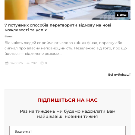
БІЗНЕС
7 потужних способів перетворити відмову на нові
можливості та успіх
Бізнес
Більшість людей сприймають слово «ні» як фінал, поразку або
сигнал про власну неповноцінність. Незалежно від того, про що
йдеться — відхилене резюме,...
04.08.26
702
0
Всі публікації
ПІДПИШІТЬСЯ НА НАС
Раз на тиждень ми будемо надсилати Вам
найцікавіші новини тижня