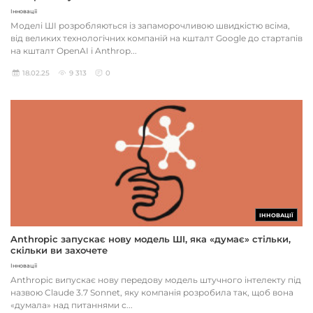
Інновації
Моделі ШІ розробляються із запаморочливою швидкістю всіма,
від великих технологічних компаній на кшталт Google до стартапів
на кшталт OpenAI і Anthrop...
18.02.25
9 313
0
ІННОВАЦІЇ
Anthropic запускає нову модель ШІ, яка «думає» стільки,
скільки ви захочете
Інновації
Anthropic випускає нову передову модель штучного інтелекту під
назвою Claude 3.7 Sonnet, яку компанія розробила так, щоб вона
«думала» над питаннями с...