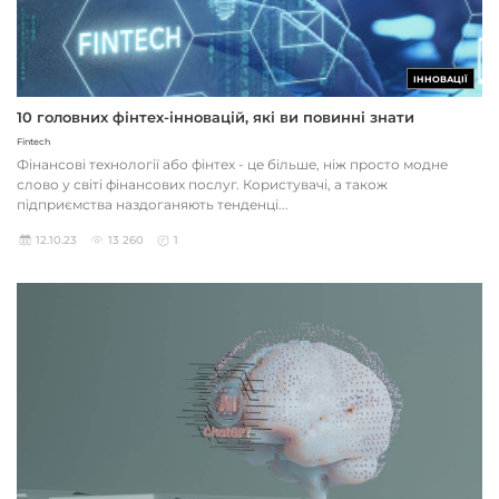
ІННОВАЦІЇ
10 головних фінтех-інновацій, які ви повинні знати
Fintech
Фінансові технології або фінтех - це більше, ніж просто модне
слово у світі фінансових послуг. Користувачі, а також
підприємства наздоганяють тенденці...
12.10.23
13 260
1