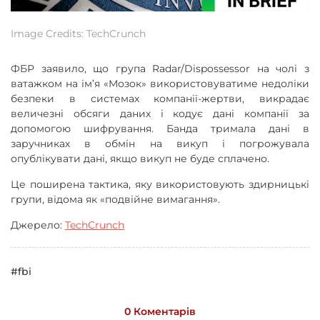
Image Credits: TechCrunch
ФБР заявило, що група Radar/Dispossessor на чолі з
ватажком на ім’я «Мозок» використовуватиме недоліки
безпеки в системах компанії-жертви, викрадає
величезні обсяги даних і кодує дані компанії за
допомогою шифрування. Банда тримала дані в
заручниках в обмін на викуп і погрожувала
опублікувати дані, якщо викуп не буде сплачено.
Це поширена тактика, яку використовують здирницькі
групи, відома як «подвійне вимагання».
Джерело:
TechCrunch
#fbi
0 Коментарів