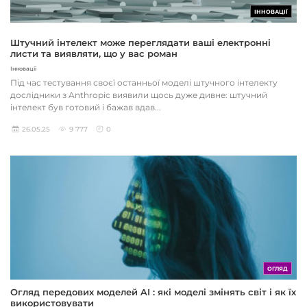
ІННОВАЦІЇ
Штучний інтелект може переглядати ваші електронні
листи та виявляти, що у вас роман
Інновації
Під час тестування своєї останньої моделі штучного інтелекту
дослідники з Anthropic виявили щось дуже дивне: штучний
інтелект був готовий і бажав вдав...
26.05.25
9 777
0
ОГЛЯД
Огляд передових моделей AI : які моделі змінять світ і як їх
використовувати