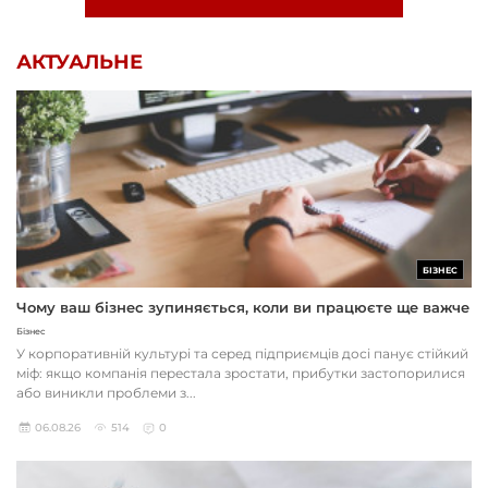
АКТУАЛЬНЕ
БІЗНЕС
Чому ваш бізнес зупиняється, коли ви працюєте ще важче
Бізнес
У корпоративній культурі та серед підприємців досі панує стійкий
міф: якщо компанія перестала зростати, прибутки застопорилися
або виникли проблеми з...
06.08.26
514
0