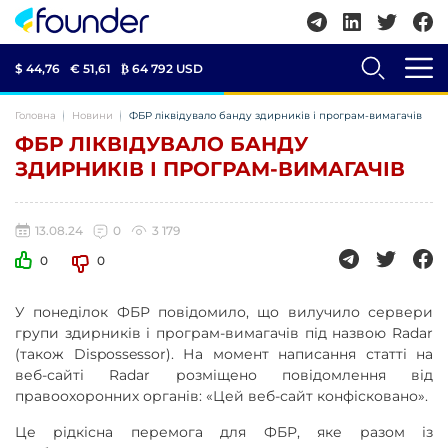
$ 44,76
€ 51,61
₿
64 792 USD
Головна
Новини
ФБР ліквідувало банду здирників і програм-вимагачів
ФБР ЛІКВІДУВАЛО БАНДУ
ЗДИРНИКІВ І ПРОГРАМ-ВИМАГАЧІВ
13.08.24
0
3 179
0
0
У понеділок ФБР повідомило, що вилучило сервери
групи здирників і програм-вимагачів під назвою Radar
(також Dispossessor). На момент написання статті на
веб-сайті Radar розміщено повідомлення від
правоохоронних органів: «Цей веб-сайт конфісковано».
Це рідкісна перемога для ФБР, яке разом із