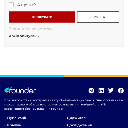
А що це?
ГОЛОСУВАТИ
РЕЗУЛЬТАТ
Залишити коментар
Архів опитувань
При використанні матеріалів сайту обов'язковою умовою є гіперпосилання в
межах першого абзацу на сторінку розташування вихідної статті із
зазначенням бренду видання Founder
Публікації
Диджитал
Компанії
Дослідження