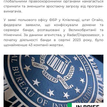
глобальними правоохоронними органами намагається
стримати та зменшити зростаючу загрозу від програм-
вимагачів.
У заяві польового офісу ФБР у Клівленді, штат Огайо,
федерали заявили, що конфіскували домени та
сервери банди, розташовані у Великобританії та
Німеччині. За даними агентства, у Radar/Dispossessor, з
початку діяльності банди в серпні 2023 року, було
щонайменше 43 компанії-жертви.