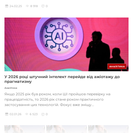
24.02.25
8 918
0
АНАЛІТИКА
У 2026 році штучний інтелект перейде від ажіотажу до
прагматизму
Аналітика
Якщо 2025 рік був роком, коли ШІ пройшов перевірку на
працездатність, то 2026 рік стане роком практичного
застосування цих технологій. Фокус вже зміщу...
02.01.26
6 523
0