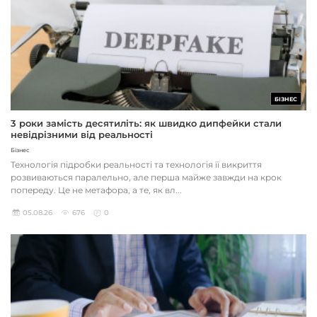
БІЗНЕС
3 роки замість десятиліть: як швидко дипфейки стали
невідрізними від реальності
Бізнес
Технологія підробки реальності та технологія її викриття
розвиваються паралельно, але перша майже завжди на крок
попереду. Це не метафора, а те, як вл...
05.08.26
676
0